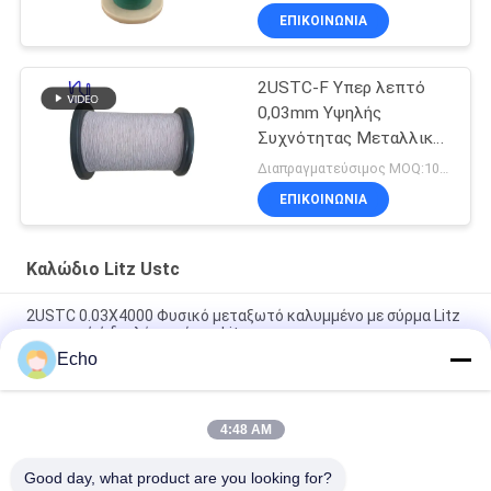
ΕΠΙΚΟΙΝΩΝΙΑ
2USTC-F Υπερ λεπτό
0,03mm Υψηλής
Συχνότητας Μεταλλικό
Σύρμα Litz
Διαπραγματεύσιμος MOQ:10 κιλά
ΕΠΙΚΟΙΝΩΝΙΑ
Καλώδιο Litz Ustc
2USTC 0.03X4000 Φυσικό μεταξωτό καλυμμένο με σύρμα Litz
μονομερή ή διπλό με σύρμα Litz
Echo
2USTC-F 0,06mmx600 Νάιλον Λιτς για ασύρματα φορτιστή/
μετασχηματιστή
4:48 AM
0,1mm X 150 Strands Solid Copper Silk Covered Litz 1100V για
μετασχηματιστή/ασύρματο φορτιστή
Good day, what product are you looking for?