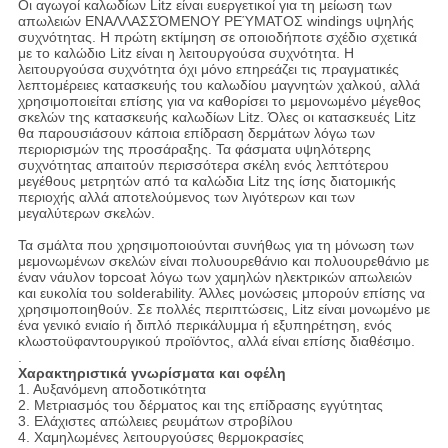
Οι αγωγοί καλωδίων Litz είναι ευεργετικοί για τη μείωση των
απωλειών ΕΝΑΛΛΑΣΣΌΜΕΝΟΥ ΡΕΎΜΑΤΟΣ windings υψηλής
συχνότητας. Η πρώτη εκτίμηση σε οποιοδήποτε σχέδιο σχετικά
με το καλώδιο Litz είναι η λειτουργούσα συχνότητα. Η
λειτουργούσα συχνότητα όχι μόνο επηρεάζει τις πραγματικές
λεπτομέρειες κατασκευής του καλωδίου μαγνητών χαλκού, αλλά
χρησιμοποιείται επίσης για να καθορίσει το μεμονωμένο μέγεθος
σκελών της κατασκευής καλωδίων Litz. Όλες οι κατασκευές Litz
θα παρουσιάσουν κάποια επίδραση δερμάτων λόγω των
περιορισμών της προσάραξης. Τα φάσματα υψηλότερης
συχνότητας απαιτούν περισσότερα σκέλη ενός λεπτότερου
μεγέθους μετρητών από τα καλώδια Litz της ίσης διατομικής
περιοχής αλλά αποτελούμενος των λιγότερων και των
μεγαλύτερων σκελών.
Τα σμάλτα που χρησιμοποιούνται συνήθως για τη μόνωση των
μεμονωμένων σκελών είναι πολυουρεθάνιο και πολυουρεθάνιο με
έναν νάυλον topcoat λόγω των χαμηλών ηλεκτρικών απωλειών
και ευκολία του solderability. Άλλες μονώσεις μπορούν επίσης να
χρησιμοποιηθούν. Σε πολλές περιπτώσεις, Litz είναι μονωμένο με
ένα γενικό ενιαίο ή διπλό περικάλυμμα ή εξυπηρέτηση, ενός
κλωστοϋφαντουργικού προϊόντος, αλλά είναι επίσης διαθέσιμο.
.
Χαρακτηριστικά γνωρίσματα και οφέλη
1. Αυξανόμενη αποδοτικότητα
2. Μετριασμός του δέρματος και της επίδρασης εγγύτητας
3. Ελάχιστες απώλειες ρευμάτων στροβίλου
4. Χαμηλωμένες λειτουργούσες θερμοκρασίες