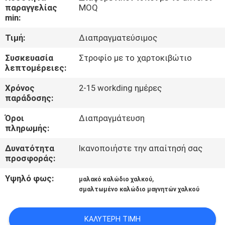
παραγγελίας
MOQ
min:
ΠΟΙΟΤΙΚΌΣ
ΈΛΕΓΧΟΣ
Τιμή:
Διαπραγματεύσιμος
Συσκευασία
Στροφίο με το χαρτοκιβώτιο
λεπτομέρειες:
ΜΑΣ
ΕΛΆΤΕ
Χρόνος
2-15 workding ημέρες
παράδοσης:
ΣΕ
Όροι
Διαπραγμάτευση
ΕΠΑΦΉ
πληρωμής:
ΜΕ
Δυνατότητα
Ικανοποιήστε την απαίτησή σας
προσφοράς:
ΕΙΔΉΣΕΙΣ
Υψηλό φως:
,
μαλακό καλώδιο χαλκού
σμαλτωμένο καλώδιο μαγνητών χαλκού
ΖΗΤΉΣΤΕ
ΈΝΑ
ΚΑΛΎΤΕΡΗ ΤΙΜΉ