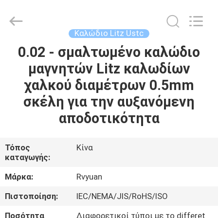
Tianjin
Ruiyuan
Electric
Material
Co,.Ltd.
Καλώδιο Litz Ustc
All
Rights
Reserved.
0.02 - σμαλτωμένο καλώδιο
ΣΠΊΤΙ
μαγνητών Litz καλωδίων
ΠΡΟΪΌΝΤΑ
χαλκού διαμέτρων 0.5mm
σκέλη για την αυξανόμενη
ΒΊΝΤΕΟ
αποδοτικότητα
ΠΕΡΊΠΟΥ
Τόπος
Κίνα
καταγωγής:
ΕΜΕΊΣ
Μάρκα:
Rvyuan
ΓΎΡΟΣ
Πιστοποίηση:
IEC/NEMA/JIS/RoHS/ISO
ΕΡΓΟΣΤΑΣΊΩΝ
Ποσότητα
Διαφορετικοί τύποι με το differet