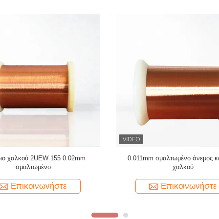
αλώδιο χαλκού 0.011mm 2UEW155
Ruiyuan Super Thin Winding Coils 
λτο για το τύλιγμα μηχανών
Χαλκό Wire 0,012 mm-0,08
Επικοινωνήστε
Επικοινωνήστε