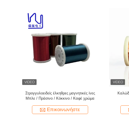
 0.045mm
39 AWG 0,09mm 2UEW155 Μαγνητικός
ντυμένο κ
περιστρεφόμενος σύρμα σμάλτου
σμά
Απομονωμένος αγωγός χαλκού
Επικοινωνήστε