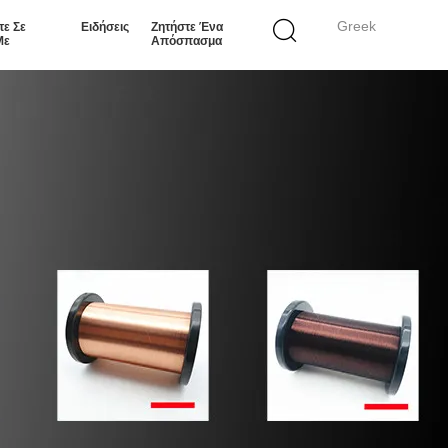
Greek
τε Σε
Ειδήσεις
Ζητήστε Ένα
Με
Απόσπασμα