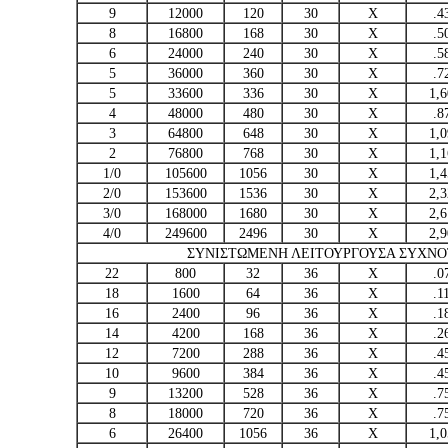
9
12000
120
30
Χ
.4
8
16800
168
30
Χ
.5
6
24000
240
30
Χ
.5
5
36000
360
30
Χ
.7
5
33600
336
30
Χ
1,
4
48000
480
30
Χ
.8
3
64800
648
30
Χ
1,
2
76800
768
30
Χ
1,
1/0
105600
1056
30
Χ
1,
2/0
153600
1536
30
Χ
2,
3/0
168000
1680
30
Χ
2,
4/0
249600
2496
30
Χ
2,
ΣΥΝΙΣΤΩΜΕΝΗ ΛΕΙΤΟΥΡΓΟΥΣΑ ΣΥΧΝΟΤΗ
22
800
32
36
Χ
.0
18
1600
64
36
Χ
.1
16
2400
96
36
Χ
.1
14
4200
168
36
Χ
.2
12
7200
288
36
Χ
.4
10
9600
384
36
Χ
.4
9
13200
528
36
Χ
.7
8
18000
720
36
Χ
.7
6
26400
1056
36
Χ
1,