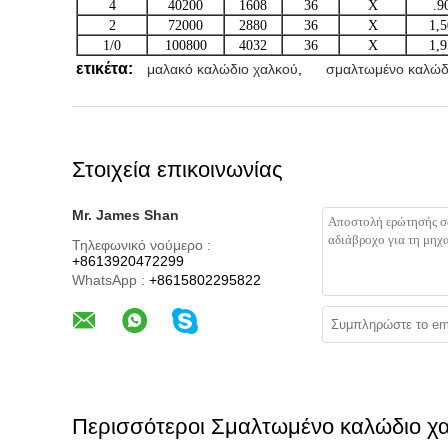
4
40200
1608
36
Χ
.9
2
72000
2880
36
Χ
1,
1/0
100800
4032
36
Χ
1,
ετικέτα:
μαλακό καλώδιο χαλκού
,
σμαλτωμένο καλώδ
Στοιχεία επικοινωνίας
Mr. James Shan
Τηλεφωνικό νούμερο :
+8613920472299
WhatsApp :
+8615802295822
Περισσότεροι Σμαλτωμένο καλώδιο χ