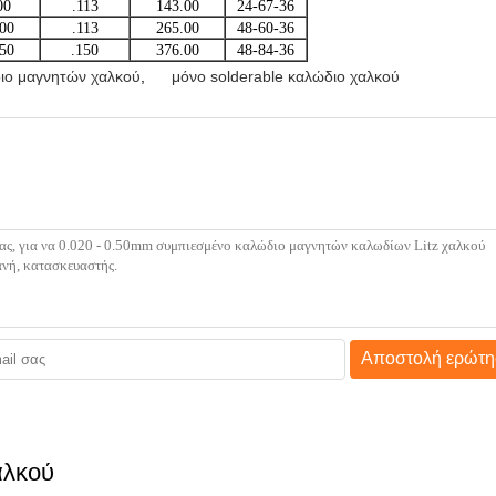
00
.113
143.00
24-67-36
500
.113
265.00
48-60-36
950
.150
376.00
48-84-36
ιο μαγνητών χαλκού
,
μόνο solderable καλώδιο χαλκού
Αποστολή ερώτη
αλκού