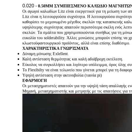
0.020 -
0.50MM ΣΥΜΠΙΕΣΜΕΝΟ ΚΑΛΏΔΙΟ ΜΑΓΝΗΤΏΝ
Οι αγωγοί καλωδίων Litz είναι ευεργετικοί για τη μείωση 
Litz είναι η λειτουργούσα συχνότητα. Η λειτουργούσα συχνότητ
καθορίσει το μεμονωμένο μέγεθος σκελών της κατασκευής καλω
υψηλότερης συχνότητας απαιτούν περισσότερα σκέλη ενός λεπτό
σκελών. Τα σμάλτα που χρησιμοποιούνται συνήθως για τη μόνω
ευκολία του solderability. Άλλες μονώσεις μπορούν επίσης να χ
κλωστοϋφαντουργικού προϊόντος, αλλά είναι επίσης διαθέσιμο.
ΧΑΡΑΚΤΗΡΙΣΤΙΚΑ ΓΝΩΡΊΣΜΑΤΑ
Δύναμη μόνωσης Exlellent.
Καλή αντίσταση θερμότητας και καλή αδιάβροχη εκτέλεση.
Εύκολος να συγκολλήσει και λιγότερο υπόλειμμα, όρος ύλης 
Το Flexibilty να είναι τελωνείο που γίνεται μπορεί για τη διαφο
Υψηλή αντίσταση στην ακτινοβολία (ταινία pi)
ΕΦΑΡΜΟΓΗ
Οι μετασχηματιστές απαιτούν για την υψηλή τάση απαλλαγής ε
Μηχανή, μετασχηματιστής και μετρητής με τις απαιτήσεις για τ