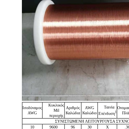
Κυκλικός
Ταινία
Ισοδύναμος
Αριθμός
AWG
Ονομα
Mil
1
AWG
Καλώδια
Καλώδιο
Πλά
Επένδυση
περιοχής
ΣΥΝΙΣΤΩΜΕΝΗ ΛΕΙΤΟΥΡΓΟΥΣΑ ΣΥΧΝΟΤ
10
9600
96
30
Χ
.3