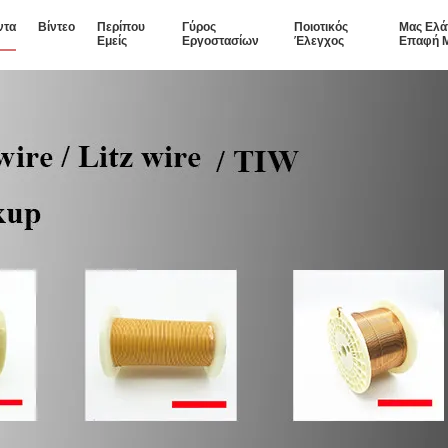
ντα
Βίντεο
Περίπου
Γύρος
Ποιοτικός
Μας Ελά
Εμείς
Εργοστασίων
Έλεγχος
Επαφή 