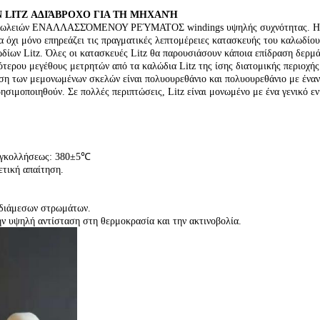
 LITZ ΑΔΙΆΒΡΟΧΟ ΓΙΑ ΤΗ ΜΗΧΑΝΉ
των απωλειών ΕΝΑΛΛΑΣΣΌΜΕΝΟΥ ΡΕΎΜΑΤΟΣ windings υψηλής συχνότητας. Η π
α όχι μόνο επηρεάζει τις πραγματικές λεπτομέρειες κατασκευής του καλωδίου
δίων Litz. Όλες οι κατασκευές Litz θα παρουσιάσουν κάποια επίδραση δερ
τερου μεγέθους μετρητών από τα καλώδια Litz της ίσης διατομικής περιοχή
ση των μεμονωμένων σκελών είναι πολυουρεθάνιο και πολυουρεθάνιο με έναν
ρησιμοποιηθούν. Σε πολλές περιπτώσεις, Litz είναι μονωμένο με ένα γενικό ε
συγκολλήσεως: 380±5℃
ρετική απαίτηση.
νδιάμεσων στρωμάτων.
ην υψηλή αντίσταση στη θερμοκρασία και την ακτινοβολία.