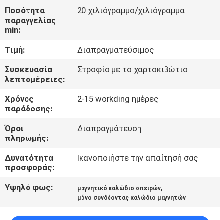
Ποσότητα
20 χιλιόγραμμο/χιλιόγραμμα
ΠΟΙΟΤΙΚΌΣ
παραγγελίας
min:
ΈΛΕΓΧΟΣ
Τιμή:
Διαπραγματεύσιμος
ΜΑΣ
Συσκευασία
Στροφίο με το χαρτοκιβώτιο
λεπτομέρειες:
ΕΛΆΤΕ
Χρόνος
2-15 workding ημέρες
ΣΕ
παράδοσης:
ΕΠΑΦΉ
Όροι
Διαπραγμάτευση
ΜΕ
πληρωμής:
Δυνατότητα
Ικανοποιήστε την απαίτησή σας
ΕΙΔΉΣΕΙΣ
προσφοράς:
Υψηλό φως:
,
μαγνητικό καλώδιο σπειρών
ΖΗΤΉΣΤΕ
μόνο συνδέοντας καλώδιο μαγνητών
ΈΝΑ