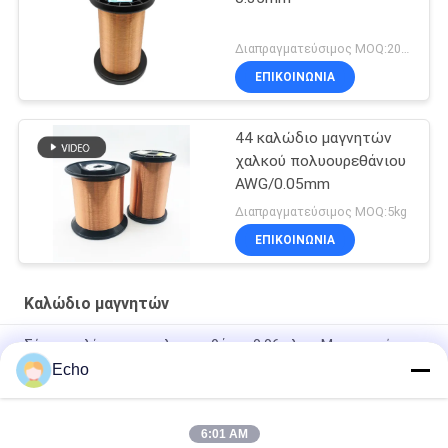
Διαπραγματεύσιμος MOQ:20 χιλιόγραμμο/χιλιόγραμμα
ΕΠΙΚΟΙΝΩΝΙΑ
44 καλώδιο μαγνητών
χαλκού πολυουρεθάνιου
AWG/0.05mm
Διαπραγματεύσιμος MOQ:5kg
ΕΠΙΚΟΙΝΩΝΙΑ
Καλώδιο μαγνητών
Σύρμα τυλίγματος πολυουρεθάνης 0,06 χλστ. Μαγνητικό
Σύρμα Χάλκινο Εμαγιέ
Echo
0.15mm Εναμελωμένο Χαλκό Τεχνικό Πίνακα Μεγέθους
6:01 AM
0.036mm σμαλτωμένο καλώδιο μαγνητών χαλκού για το