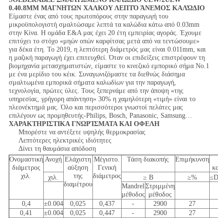
0.40.8MM ΜΑΓΝΗΤΩΝ ΧΑΛΚΟΥ ΛΕΠΤΌ ΆΝΕΜΟΣ ΚΑΛΏΔΙΟ
Είμαστε ένας από τους πρωτοπόρους στην παραγωγή του
μικροϋπολογιστή σμαλτώσαμε λεπτά τα καλώδια κάτω από 0.03mm
στην Κίνα. Η ομάδα Ε&Α μας έχει 20 έτη εμπειρίας αγοράς. Έχουμε
επιτύχει το στόχο «μηών οπών καρφίτσας μετά από να τεντώσουμε»
για δέκα έτη. Το 2019, η λεπτότερη διάμετρός μας είναι 0.011mm, και
η μαζική παραγωγή έχει επιτευχθεί. Όταν οι επιδείξεις επιστρέφουν τη
βιομηχανία μετασχηματιστών, είμαστε το κινεζικό εμπορικό σήμα No.1
με ένα μερίδιο του κέικ. Συναγωνιζόμαστε τα διεθνώς διάσημα
σμαλτωμένα εμπορικά σήματα καλωδίων για την παραγωγή,
τεχνολογία, πρώτες ύλες. Τους ξεπερνάμε από την άποψη «της
υπηρεσίας, γρήγορη απάντηση» 30% η χαμηλότερη «τιμή» είναι το
πλεονέκτημά μας. Όλο και περισσότεροι γνωστοί πελάτες μας
επιλέγουν ως προμηθευτής-Philips, Bosch, Panasonic, Samsung…
ΧΑΡΑΚΤΗΡΙΣΤΙΚΑ ΓΝΩΡΊΣΜΑΤΑ ΚΑΙ ΟΦΕΛΗ
Μπορέστε να αντέξετε υψηλής θερμοκρασίας
Λεπτότερες ηλεκτρικές ιδιότητες
Δίνει τη θαυμάσια απόδοση
Ονομαστική
Ανοχή
Ελάχιστη
Μέγιστο.
Τάση διακοπής
Επιμήκυνση
διάμετρος
αύξηση
Γενική
κ
χιλ.
της
διάμετρος
χιλ.
≥ Β
≥%
≤D
διαμέτρου
Mandrel
Στριμμένη
μέθοδος
μέθοδος
0,4
±0.004
0,025
0,437
-
2900
27
0,41
±0.004
0,025
0,447
-
2900
27