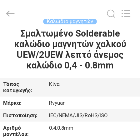
Tianjin
Ruiyuan
Electric
Material
Co,.Ltd.
Καλώδιο μαγνητών
All
Rights
Reserved.
Σμαλτωμένο Solderable
ΣΠΊΤΙ
καλώδιο μαγνητών χαλκού
ΠΡΟΪΌΝΤΑ
UEW/2UEW λεπτό άνεμος
καλώδιο 0,4 - 0.8mm
ΒΊΝΤΕΟ
Τόπος
Κίνα
καταγωγής:
ΠΕΡΊΠΟΥ
ΕΜΕΊΣ
Μάρκα:
Rvyuan
Πιστοποίηση:
IEC/NEMA/JIS/RoHS/ISO
ΓΎΡΟΣ
Αριθμό
0.4.0.8mm
ΕΡΓΟΣΤΑΣΊΩΝ
μοντέλου: