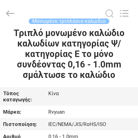
Tianjin
Ruiyuan
Electric
Material
Co,.Ltd.
Μονωμένο τριπλάσιο καλώδιο
All
Rights
Reserved.
Τριπλό μονωμένο καλώδιο
ΣΠΊΤΙ
καλωδίων κατηγορίας Ψ/
ΠΡΟΪΌΝΤΑ
κατηγορίας Ε το μόνο
συνδέοντας 0,16 - 1.0mm
ΒΊΝΤΕΟ
σμάλτωσε το καλώδιο
ΠΕΡΊΠΟΥ
Τόπος
Κίνα
καταγωγής:
ΕΜΕΊΣ
Μάρκα:
Rvyuan
ΓΎΡΟΣ
Πιστοποίηση:
IEC/NEMA/JIS/RoHS/ISO
ΕΡΓΟΣΤΑΣΊΩΝ
Αριθμό
0.16 - 1.0mm