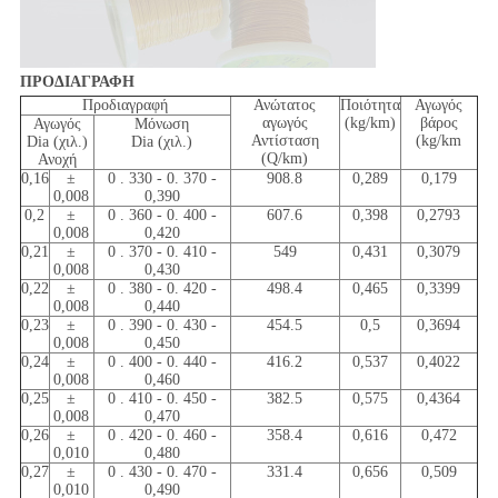
ΠΡΟΔΙΑΓΡΑΦΗ
Προδιαγραφή
Ανώτατος
Ποιότητα
Αγωγός
αγωγός
(kg/km)
βάρος
Αγωγός
Μόνωση
Αντίσταση
(kg/km
Dia (χιλ.)
Dia (χιλ.)
(Q/km)
Ανοχή
0,16
±
0 . 330 - 0. 370 -
908.8
0,289
0,179
0,008
0,390
0,2
±
0 . 360 - 0. 400 -
607.6
0,398
0,2793
0,008
0,420
0,21
±
0 . 370 - 0. 410 -
549
0,431
0,3079
0,008
0,430
0,22
±
0 . 380 - 0. 420 -
498.4
0,465
0,3399
0,008
0,440
0,23
±
0 . 390 - 0. 430 -
454.5
0,5
0,3694
0,008
0,450
0,24
±
0 . 400 - 0. 440 -
416.2
0,537
0,4022
0,008
0,460
0,25
±
0 . 410 - 0. 450 -
382.5
0,575
0,4364
0,008
0,470
0,26
±
0 . 420 - 0. 460 -
358.4
0,616
0,472
0,010
0,480
0,27
±
0 . 430 - 0. 470 -
331.4
0,656
0,509
0,010
0,490