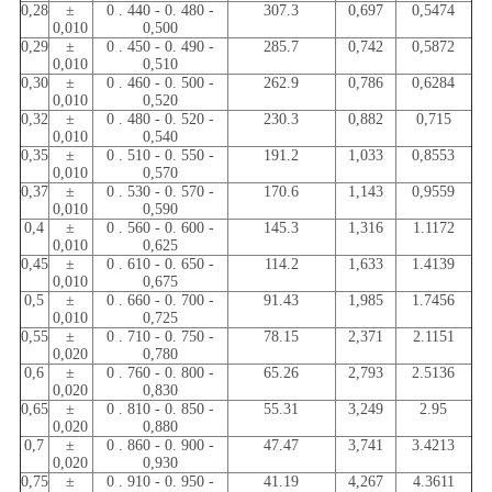
0,28
±
0 . 440 - 0. 480 -
307.3
0,697
0,5474
0,010
0,500
0,29
±
0 . 450 - 0. 490 -
285.7
0,742
0,5872
0,010
0,510
0,30
±
0 . 460 - 0. 500 -
262.9
0,786
0,6284
0,010
0,520
0,32
±
0 . 480 - 0. 520 -
230.3
0,882
0,715
0,010
0,540
0,35
±
0 . 510 - 0. 550 -
191.2
1,033
0,8553
0,010
0,570
0,37
±
0 . 530 - 0. 570 -
170.6
1,143
0,9559
0,010
0,590
0,4
±
0 . 560 - 0. 600 -
145.3
1,316
1.1172
0,010
0,625
0,45
±
0 . 610 - 0. 650 -
114.2
1,633
1.4139
0,010
0,675
0,5
±
0 . 660 - 0. 700 -
91.43
1,985
1.7456
0,010
0,725
0,55
±
0 . 710 - 0. 750 -
78.15
2,371
2.1151
0,020
0,780
0,6
±
0 . 760 - 0. 800 -
65.26
2,793
2.5136
0,020
0,830
0,65
±
0 . 810 - 0. 850 -
55.31
3,249
2.95
0,020
0,880
0,7
±
0 . 860 - 0. 900 -
47.47
3,741
3.4213
0,020
0,930
0,75
±
0 . 910 - 0. 950 -
41.19
4,267
4.3611