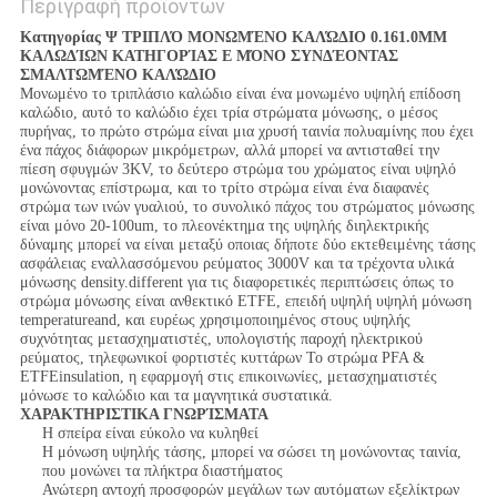
Περιγραφή προϊόντων
Κατηγορίας Ψ ΤΡΙΠΛΌ ΜΟΝΩΜΈΝΟ ΚΑΛΏΔΙΟ 0.161.0MM
ΚΑΛΩΔΊΩΝ ΚΑΤΗΓΟΡΊΑΣ Ε ΜΌΝΟ ΣΥΝΔΈΟΝΤΑΣ
ΣΜΑΛΤΩΜΈΝΟ ΚΑΛΏΔΙΟ
Μονωμένο το τριπλάσιο καλώδιο είναι ένα μονωμένο υψηλή επίδοση
καλώδιο, αυτό το καλώδιο έχει τρία στρώματα μόνωσης, ο μέσος
πυρήνας, το πρώτο στρώμα είναι μια χρυσή ταινία πολυαμίνης που έχει
ένα πάχος διάφορων μικρόμετρων, αλλά μπορεί να αντισταθεί την
πίεση σφυγμών 3KV, το δεύτερο στρώμα του χρώματος είναι υψηλό
μονώνοντας επίστρωμα, και το τρίτο στρώμα είναι ένα διαφανές
στρώμα των ινών γυαλιού, το συνολικό πάχος του στρώματος μόνωσης
είναι μόνο 20-100um, το πλεονέκτημα της υψηλής διηλεκτρικής
δύναμης μπορεί να είναι μεταξύ οποιας δήποτε δύο εκτεθειμένης τάσης
ασφάλειας εναλλασσόμενου ρεύματος 3000V και τα τρέχοντα υλικά
μόνωσης density.different για τις διαφορετικές περιπτώσεις όπως το
στρώμα μόνωσης είναι ανθεκτικό ETFE, επειδή υψηλή υψηλή μόνωση
temperatureand, και ευρέως χρησιμοποιημένος στους υψηλής
συχνότητας μετασχηματιστές, υπολογιστής παροχή ηλεκτρικού
ρεύματος, τηλεφωνικοί φορτιστές κυττάρων Το στρώμα PFA &
ETFEinsulation, η εφαρμογή στις επικοινωνίες, μετασχηματιστές
μόνωσε το καλώδιο και τα μαγνητικά συστατικά.
ΧΑΡΑΚΤΗΡΙΣΤΙΚΑ ΓΝΩΡΊΣΜΑΤΑ
Η σπείρα είναι εύκολο να κυληθεί
Η μόνωση υψηλής τάσης, μπορεί να σώσει τη μονώνοντας ταινία,
που μονώνει τα πλήκτρα διαστήματος
Ανώτερη αντοχή προσφορών μεγάλων των αυτόματων εξελίκτρων