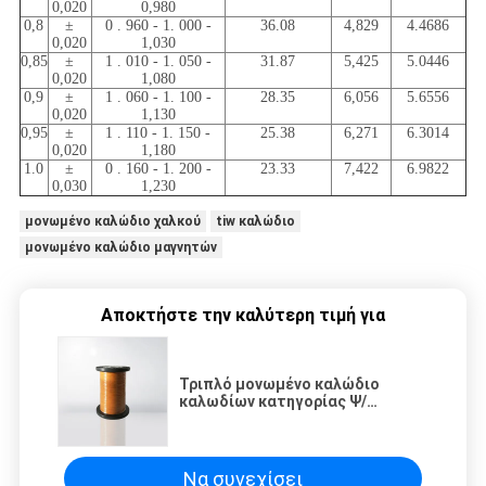
0,020
0,980
0,8
±
0 . 960 - 1. 000 -
36.08
4,829
4.4686
0,020
1,030
0,85
±
1 . 010 - 1. 050 -
31.87
5,425
5.0446
0,020
1,080
0,9
±
1 . 060 - 1. 100 -
28.35
6,056
5.6556
0,020
1,130
0,95
±
1 . 110 - 1. 150 -
25.38
6,271
6.3014
0,020
1,180
1.0
±
0 . 160 - 1. 200 -
23.33
7,422
6.9822
0,030
1,230
μονωμένο καλώδιο χαλκού
tiw καλώδιο
μονωμένο καλώδιο μαγνητών
Αποκτήστε την καλύτερη τιμή για
Τριπλό μονωμένο καλώδιο
καλωδίων κατηγορίας Ψ/
κατηγορίας Ε το μόνο
συνδέοντας 0,16 - 1.0mm
σμάλτωσε το καλώδιο
Να συνεχίσει