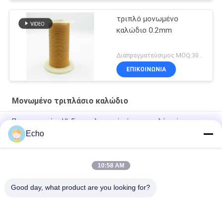
τριπλό μονωμένο
καλώδιο 0.2mm
Διαπραγματεύσιμος MOQ:3000meters
ΕΠΙΚΟΙΝΩΝΙΑ
Μονωμένο τριπλάσιο καλώδιο
Πιστοποιημένο UL Επαγγελματικό σύρμα τριπλής μόνωσης
σύρμα περιέλιξης χαλκού TIW για μετασχηματιστές
Echo
Τριπλό μονωμένο σύρμα 0,15mm Μονωμένο σύρμα TIW
10:58 AM
TIW-B/F Τριπλή μόνωση σύρμα 0,15 mm μονωμένο TIW
καλώδιο για μετασχηματιστή
Good day, what product are you looking for?
Λαϊκή κατηγορία
Όλα