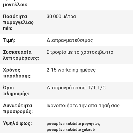
μοντέλου:
ΠΟΙΟΤΙΚΌΣ
Ποσότητα
30.000 μέτρα
ΈΛΕΓΧΟΣ
παραγγελίας
min:
Τιμή:
Διαπραγματεύσιμος
ΜΑΣ
ΕΛΆΤΕ
Συσκευασία
Στροφίο με το χαρτοκιβώτιο
λεπτομέρειες:
ΣΕ
Χρόνος
2-15 workding ημέρες
ΕΠΑΦΉ
παράδοσης:
ΜΕ
Όροι
Διαπραγμάτευση, T/T, L/C
πληρωμής:
ΕΙΔΉΣΕΙΣ
Δυνατότητα
Ικανοποιήστε την απαίτησή σας
προσφοράς:
ΖΗΤΉΣΤΕ
Υψηλό φως:
,
μονωμένο καλώδιο μαγνητών
ΈΝΑ
μονωμένο καλώδιο χαλκού