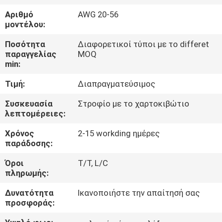
Αριθμό
AWG 20-56
ΠΟΙΟΤΙΚΌΣ
μοντέλου:
ΈΛΕΓΧΟΣ
Ποσότητα
Διαφορετικοί τύποι με το differet
παραγγελίας
MOQ
min:
ΜΑΣ
Τιμή:
Διαπραγματεύσιμος
ΕΛΆΤΕ
ΣΕ
Συσκευασία
Στροφίο με το χαρτοκιβώτιο
λεπτομέρειες:
ΕΠΑΦΉ
Χρόνος
2-15 workding ημέρες
ΜΕ
παράδοσης:
Όροι
T/T, L/C
ΕΙΔΉΣΕΙΣ
πληρωμής:
Δυνατότητα
Ικανοποιήστε την απαίτησή σας
ΖΗΤΉΣΤΕ
προσφοράς:
ΈΝΑ