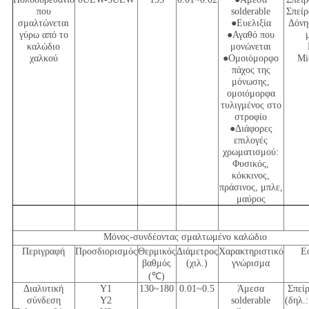
που
solderable
Σπείρ
σμαλτώνεται
●Ευελιξία
Δόνη
γύρω από το
●Αγαθό που
καλώδιο
μονώνεται
χαλκού
●Ομοιόμορφο
Mi
πάχος της
μόνωσης,
ομοιόμορφα
τυλιγμένος στο
στροφίο
●Διάφορες
επιλογές
χρωματισμού:
Φυσικός,
κόκκινος,
πράσινος, μπλε,
μαύρος
Μόνος-συνδέοντας σμαλτωμένο καλώδιο
Περιγραφή
Προσδιορισμός
Θερμικός
Διάμετρος
Χαρακτηριστικό
Ε
βαθμός
(χιλ.)
γνώρισμα
(
℃
)
Διαλυτική
Y1
130~180
0.01~0.5
Άμεσα
Σπεί
σύνδεση
Y2
solderable
(δηλ.