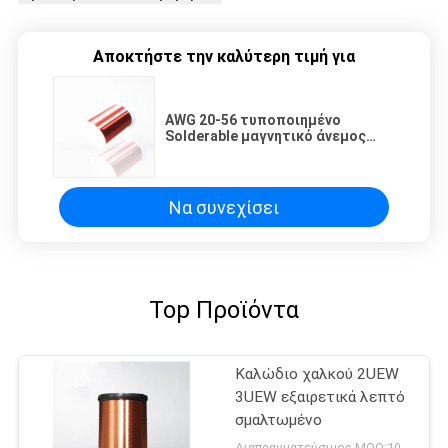
Αποκτήστε την καλύτερη τιμή για
AWG 20-56 τυποποιημένο
Solderable μαγνητικό άνεμος
καλώδιο χαλκού χαλκού
σμαλτωμένο καλώδιο για τους
ηλεκτρονόμους/
μετασχηματιστής
Να συνεχίσει
Top Προϊόντα
Καλώδιο χαλκού 2UEW
3UEW εξαιρετικά λεπτό
σμαλτωμένο
Διαπραγματεύσιμος MOQ:10 χιλιόγραμμο/χιλιόγραμμα