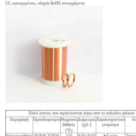
UL εγκεκριμένος, οδηγία RoHS συνερχόμενη
Πολύ λεπτός που σμαλτώνεται γύρω από το καλώδιο χαλκού
Περιγραφή
Προσδιορισμός
Θερμικός
Διάμετρος
Χαρακτηριστικό
Ε
βαθμός
(χιλ.)
γνώρισμα
(
℃
)
Πολυουρεθάνιο
0UEW-3UEW
155
0.01~0.02
●Άμεσα
Σπείρ