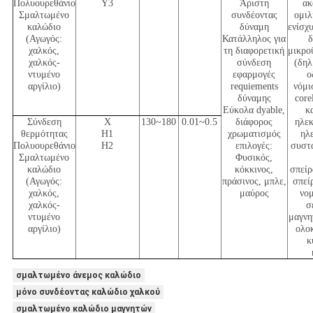
Πολυουρεθάνιο
Y3
Άριστη
ακ
Σμαλτωμένο
συνδέοντας
ομιλ
καλώδιο
δύναμη
ενίσχ
(Αγωγός:
Κατάλληλος για
χαλκός,
τη διαφορετική
μικρο
χαλκός-
σύνδεση
(δηλ
ντυμένο
εφαρμογές
ο
αργίλιο)
requiements
νόμι
δύναμης
core
Εύκολα dyable,
κ
Σύνδεση
Χ
130~180
0.01~0.5
διάφορος
ηλεκ
θερμότητας
H1
χρωματισμός
ηλ
Πολυουρεθάνιο
H2
επιλογές:
συστα
Σμαλτωμένο
Φυσικός,
καλώδιο
κόκκινος,
σπείρ
(Αγωγός:
πράσινος, μπλε,
σπεί
χαλκός,
μαύρος
νο
χαλκός-
σ
ντυμένο
μαγνη
αργίλιο)
ολο
κ
σμαλτωμένο άνεμος καλώδιο
μόνο συνδέοντας καλώδιο χαλκού
σμαλτωμένο καλώδιο μαγνητών