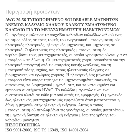
Περιγραφή προϊόντων
AWG 20-56 ΤΥΠΟΠΟΙΗΜΈΝΟ SOLDERABLE ΜΑΓΝΗΤΏΝ
ΆΝΕΜΟΣ ΚΑΛΏΔΙΟ ΧΑΛΚΟΎ ΧΑΛΚΟΎ ΣΜΑΛΤΩΜΈΝΟ
ΚΑΛΏΔΙΟ ΓΙΑ ΤΟ ΜΕΤΑΣΧΗΜΑΤΙΣΤΉ ΗΛΕΚΤΡΟΝΌΜΩΝ
Ο μαγνήτης σμάλτωσε τα παιχνίδια καλωδίων καλωδίων χαλκού ένας
κρίσιμος ρόλος σε τρεις τομείς του ενεργειακού μετασχηματισμού:
ηλεκτρικός ηλεκτρικός, ηλεκτρικός μηχανικός, και μηχανικός σε
ηλεκτρικό. Ο ηλεκτρικός έως ηλεκτρικός μετασχηματισμός
περιλαμβάνει τους μετασχηματιστές, οι οποίοι χρησιμοποιούνται για να
μεταφέρουν τη δύναμη. Οι μετασχηματιστές χρησιμοποιούνται για την
ηλεκτρική παραγωγή από τις εταιρείες κοινής ωφέλειας, για τη
μετατροπή τάσης ισχύος, και στους ηλεκτρικούς ελέγχους σε
βιομηχανικές και εγχώριες χρήσεις. Η ηλεκτρική έως μηχανική
μεταφορά είναι απαραίτητη για τις μηχανοποιημένες συσκευές, τα
αυτοκίνητα, τα βιομηχανικά μηχανήματα, και τα κατοικημένα και
εμπορικά συστήματα HVAC. Το καλώδιο μαγνητών είναι ένα
συστατικό κλειδί σε κάθε μια από αυτές τις εφαρμογές. Ο μηχανικός
έως ηλεκτρικός μετασχηματισμός εμφανίζεται όταν μετατρέπεται η
δύναμη μηχανών στην ηλεκτρική ενέργεια. Αυτός ο τύπος
μετασχηματισμού περιλαμβάνει τις γεννήτριες, οι οποίες μετατρέπουν
τη μηχανική δύναμη σε ηλεκτρική ενέργεια μέσω της χρήσης του
καλωδίου μαγνητών.
ΠΙΣΤΟΠΟΙΗΤΙΚΑ
ISO 9001-2000, ISO TS 16949, ISO 14001-2004,