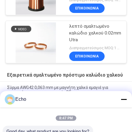
ΕΠΙΚΟΙΝΩΝΙΑ
λεπτό σμαλτωμένο
καλώδιο χαλκού 0.02mm
Utra
Διαπραγματεύσιμος MOQ:1 χιλιόγραμμα
ΕΠΙΚΟΙΝΩΝΙΑ
Εξαιρετικά σμαλτωμένο πρόστιμο καλώδιο χαλκού
Σύρμα AWG42 0,063 mm με μαγνήτη χαλκό εμαγιέ για
μινιατούρες μετασχηματιστές RF
Echo
Πολυουρεθάνη 0,06mm 155°C/180°C Εμαγιέ στρογγυλό σύρμα
χαλκού για στερεό μονωμένο χαλκό υψηλής καθαρότητας
8:47 PM
Σύρμα μαγνήτη χαλκού 0,032 mm για αισθητήρες ρεύματος
υψηλής ακρίβειας
Good day, what product are you looking for?