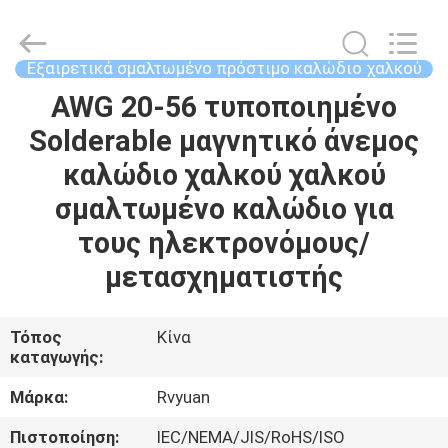
Tianjin
Ruiyuan
Electric
Material
Co,.Ltd.
Εξαιρετικά σμαλτωμένο πρόστιμο καλώδιο χαλκού
All
Rights
Reserved.
AWG 20-56 τυποποιημένο
ΣΠΊΤΙ
Solderable μαγνητικό άνεμος
ΠΡΟΪΌΝΤΑ
καλώδιο χαλκού χαλκού
σμαλτωμένο καλώδιο για
ΒΊΝΤΕΟ
τους ηλεκτρονόμους/
μετασχηματιστής
ΠΕΡΊΠΟΥ
ΕΜΕΊΣ
Τόπος
Κίνα
καταγωγής:
ΓΎΡΟΣ
Μάρκα:
Rvyuan
ΕΡΓΟΣΤΑΣΊΩΝ
Πιστοποίηση:
IEC/NEMA/JIS/RoHS/ISO