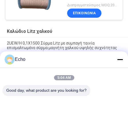
Μετασχηματιστή
Διαπραγματεύσιμος MOQ:20 κιλά
ΕΠΙΚΟΙΝΩΝΙΑ
Καλώδιο Litz χαλκού
2UEW/H 0,1X1500 Σύρμα Litz με συμπαγή ταινία
επισμαλτωμένο σύρμα μαγνήτη χαλκού υψηλής συχνότητας
για μετασχηματιστές
Echo
Σύρμα Litz με ταινία UL Πιστοποιημένο 6000V πολυιμίδιο με
τυλιγμένο σύρμα χαλκού Litz
5:04 AM
2UEW-H-PI 0,1mm*1500 Kapton με ταινία litz καλώδιο για
μετασχηματιστή
Good day, what product are you looking for?
Λαϊκή κατηγορία
Όλα
Σμαλτωμένο 
Ορθογώνιο 
Καλώδιο Χαλκού
Καλώδιο Χαλκού