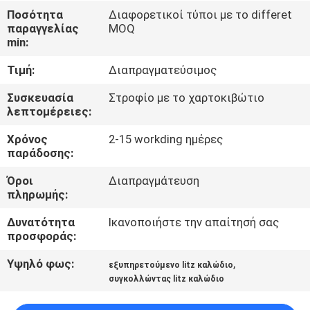
Ποσότητα
Διαφορετικοί τύποι με το differet
ΠΟΙΟΤΙΚΌΣ
παραγγελίας
MOQ
min:
ΈΛΕΓΧΟΣ
Τιμή:
Διαπραγματεύσιμος
ΜΑΣ
Συσκευασία
Στροφίο με το χαρτοκιβώτιο
λεπτομέρειες:
ΕΛΆΤΕ
Χρόνος
2-15 workding ημέρες
ΣΕ
παράδοσης:
ΕΠΑΦΉ
Όροι
Διαπραγμάτευση
ΜΕ
πληρωμής:
Δυνατότητα
Ικανοποιήστε την απαίτησή σας
ΕΙΔΉΣΕΙΣ
προσφοράς:
Υψηλό φως:
,
εξυπηρετούμενο litz καλώδιο
ΖΗΤΉΣΤΕ
συγκολλώντας litz καλώδιο
ΈΝΑ