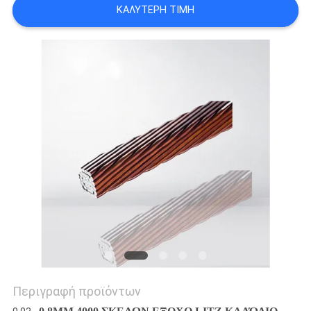
ΚΑΛΎΤΕΡΗ ΤΙΜΉ
ΑΠΌΣΠΑΣΜΑ
SITEMAP
PRIVACY
POLICY
Περιγραφή προϊόντων