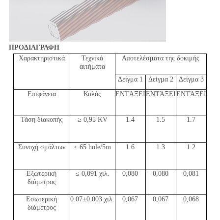
ΠΡΟΔΙΑΓΡΑΦΗ
Χαρακτηριστικά
Τεχνικά
Αποτελέσματα της δοκιμής
αιτήματα
Δείγμα 1
Δείγμα 2
Δείγμα 3
Επιφάνεια
Καλός
ΕΝΤΆΞΕΙ
ΕΝΤΆΞΕΙ
ΕΝΤΆΞΕΙ
Τάση διακοπής
≥ 0,95 KV
1.4
1.5
1.7
Συνοχή σμάλτων
≤ 65 hole/5m
1.6
1.3
1.2
Εξωτερική
≤ 0,091 χιλ.
0,080
0,080
0,081
διάμετρος
Εσωτερική
0.07±0.003 χιλ.
0,067
0,067
0,068
διάμετρος