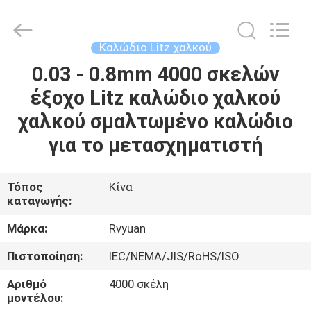
Tianjin
Ruiyuan
Electric
Material
Co,.Ltd.
Καλώδιο Litz χαλκού
All
Rights
Reserved.
0.03 - 0.8mm 4000 σκελών
ΣΠΊΤΙ
έξοχο Litz καλώδιο χαλκού
ΠΡΟΪΌΝΤΑ
χαλκού σμαλτωμένο καλώδιο
για το μετασχηματιστή
ΒΊΝΤΕΟ
Τόπος
Κίνα
καταγωγής:
ΠΕΡΊΠΟΥ
ΕΜΕΊΣ
Μάρκα:
Rvyuan
Πιστοποίηση:
IEC/NEMA/JIS/RoHS/ISO
ΓΎΡΟΣ
Αριθμό
4000 σκέλη
ΕΡΓΟΣΤΑΣΊΩΝ
μοντέλου: