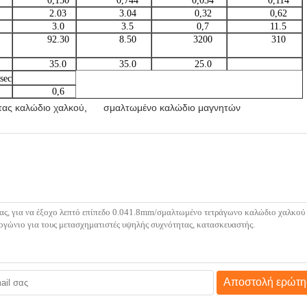
0,130
0,744
0,034
0,114
2.03
3.04
0,32
0,62
3.0
3.5
0,7
11.5
92.30
8.50
3200
310
35.0
35.0
25.0
sec
0,6
τας καλώδιο χαλκού
,
σμαλτωμένο καλώδιο μαγνητών
Αποστολή ερώτη