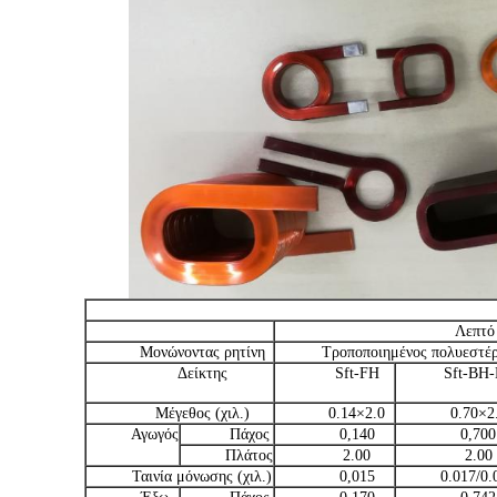
Λεπτό
Μονώνοντας ρητίνη
Τροποποιημένος πολυεστέ
Δείκτης
Sft-FH
Sft-BH
Μέγεθος (χιλ.)
0.14×2.0
0.70×2
Αγωγός
Πάχος
0,140
0,700
Πλάτος
2.00
2.00
Ταινία μόνωσης (χιλ.)
0,015
0.017/0.