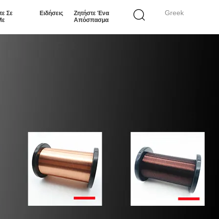
Greek
τε Σε
Ειδήσεις
Ζητήστε Ένα
Με
Απόσπασμα