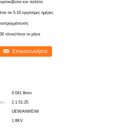
αρτοκιβώτιο και παλέτα
έσα σε 5-10 εργάσιμες ημέρες
ιαπραγμάτευση
00 τόνος/τόνοι το μήνα
Επικοινωνήστε
0.041.8mm
ss:
1:1.51:25
UEW/AIW/EIW
1.8KV