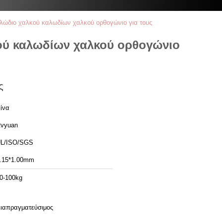
λώδιο χαλκού καλωδίων χαλκού ορθογώνιο για τους
ού καλωδίων χαλκού ορθογώνιο
ς
ίνα
vyuan
L/ISO/SGS
.15*1.00mm
0-100kg
ιαπραγματεύσιμος