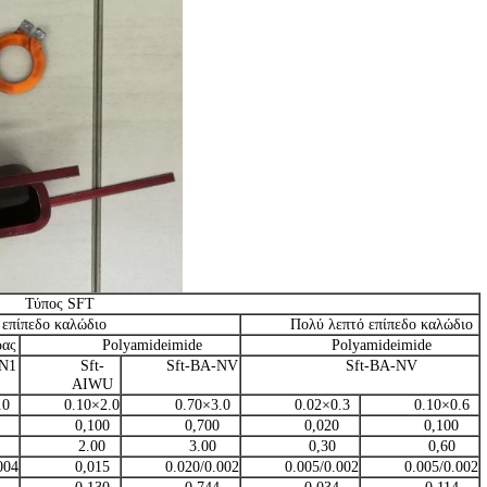
Τύπος SFT
 επίπεδο καλώδιο
Πολύ λεπτό επίπεδο καλώδιο
ρας
Polyamideimide
Polyamideimide
-N1
Sft-
Sft-BA-NV
Sft-BA-NV
AIWU
.0
0.10×2.0
0.70×3.0
0.02×0.3
0.10×0.6
0,100
0,700
0,020
0,100
2.00
3.00
0,30
0,60
004
0,015
0.020/0.002
0.005/0.002
0.005/0.002