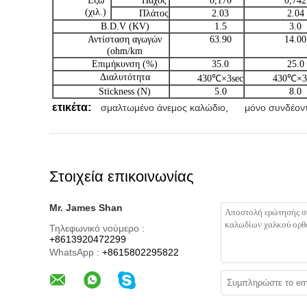
Έξω
Πάχος
0,170
0,742
(χιλ.)
Πλάτος
2.03
2.04
B.D.V (KV)
1.5
3.0
Αντίσταση αγωγών
63.90
14.00
(ohm/km
Επιμήκυνση (%)
35.0
25.0
Διαλυτότητα
430℃×3sec
430℃×3
Stickness (Ν)
5.0
8.0
ετικέτα:
σμαλτωμένο άνεμος καλώδιο
,
μόνο συνδέον
Στοιχεία επικοινωνίας
Mr. James Shan
Τηλεφωνικό νούμερο :
+8613920472299
WhatsApp :
+8615802295822