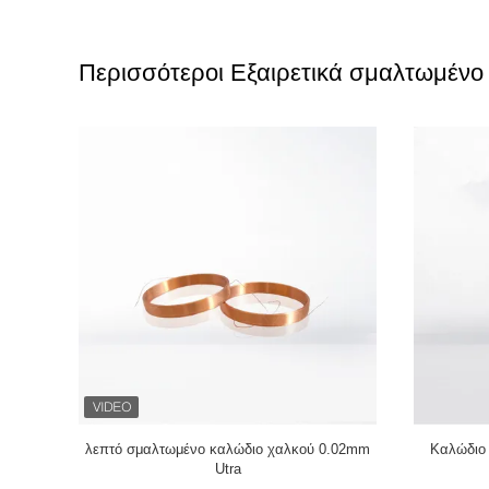
Περισσότεροι Εξαιρετικά σμαλτωμένο
°C Εμαγιέ
Σύρμα μαγνήτη χαλκού 0,032 mm για
44 AWG σ
στερεό
αισθητήρες ρεύματος υψηλής ακρίβειας
Συγκολλήσ
ρότητας