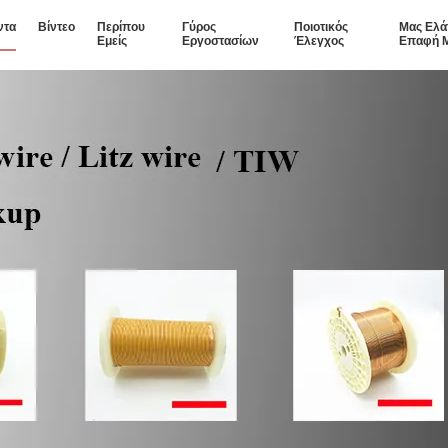
ντα
Βίντεο
Περίπου
Γύρος
Ποιοτικός
Μας Ελά
Εμείς
Εργοστασίων
Έλεγχος
Επαφή 