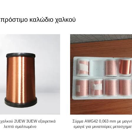
 πρόστιμο καλώδιο χαλκού
ύρμα περιέλιξης εμαγιέ χαλκού
Θερμοκρασία 155 PU 0,02
ιμος τύπος για πηνία ανίχνευσης
Επισμαλτωμένο σύρμα μαγνήτη χ
ελαττωμάτων
ιατρικές συσκευές