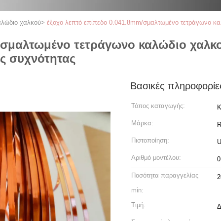
αλώδιο χαλκού
>
έξοχο λεπτό επίπεδο 0.041.8mm/σμαλτωμένο τετράγωνο κα
m/σμαλτωμένο τετράγωνο καλώδιο χαλκ
ής συχνότητας
Βασικές πληροφορίε
Τόπος καταγωγής:
Κ
Μάρκα:
R
Πιστοποίηση:
U
Αριθμό μοντέλου:
0
Ποσότητα παραγγελίας
2
min:
Τιμή:
Δ