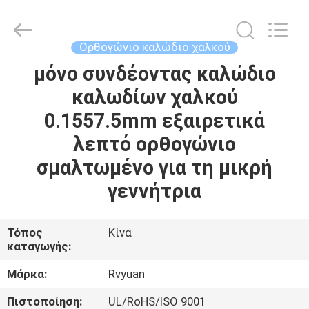
Tianjin
Ruiyuan
Electric
Material
Co,.Ltd.
Ορθογώνιο καλώδιο χαλκού
All
Rights
Reserved.
μόνο συνδέοντας καλώδιο
ΣΠΊΤΙ
καλωδίων χαλκού
ΠΡΟΪΌΝΤΑ
0.1557.5mm εξαιρετικά
λεπτό ορθογώνιο
ΒΊΝΤΕΟ
σμαλτωμένο για τη μικρή
γεννήτρια
ΠΕΡΊΠΟΥ
ΕΜΕΊΣ
Τόπος
Κίνα
καταγωγής:
ΓΎΡΟΣ
Μάρκα:
Rvyuan
ΕΡΓΟΣΤΑΣΊΩΝ
Πιστοποίηση:
UL/RoHS/ISO 9001