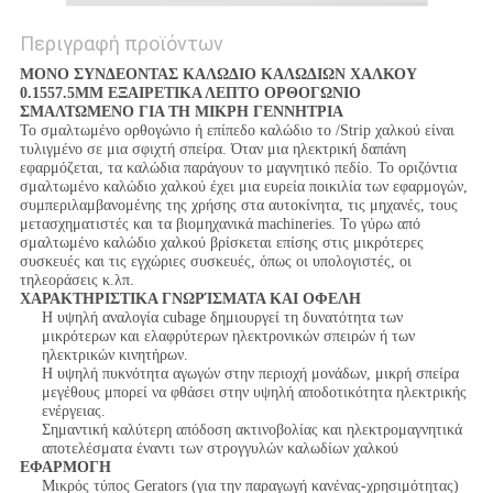
Περιγραφή προϊόντων
ΜΟΝΟ ΣΥΝΔΕΟΝΤΑΣ ΚΑΛΩΔΙΟ ΚΑΛΩΔΙΩΝ ΧΑΛΚΟΥ
0.1557.5MM ΕΞΑΙΡΕΤΙΚΑ ΛΕΠΤΟ ΟΡΘΟΓΩΝΙΟ
ΣΜΑΛΤΩΜΕΝΟ ΓΙΑ ΤΗ ΜΙΚΡΗ ΓΕΝΝΗΤΡΙΑ
Το σμαλτωμένο ορθογώνιο ή επίπεδο καλώδιο το /Strip χαλκού είναι
τυλιγμένο σε μια σφιχτή σπείρα. Όταν μια ηλεκτρική δαπάνη
εφαρμόζεται, τα καλώδια παράγουν το μαγνητικό πεδίο. Το οριζόντια
σμαλτωμένο καλώδιο χαλκού έχει μια ευρεία ποικιλία των εφαρμογών,
συμπεριλαμβανομένης της χρήσης στα αυτοκίνητα, τις μηχανές, τους
μετασχηματιστές και τα βιομηχανικά machineries. Το γύρω από
σμαλτωμένο καλώδιο χαλκού βρίσκεται επίσης στις μικρότερες
συσκευές και τις εγχώριες συσκευές, όπως οι υπολογιστές, οι
τηλεοράσεις κ.λπ.
ΧΑΡΑΚΤΗΡΙΣΤΙΚΑ ΓΝΩΡΊΣΜΑΤΑ ΚΑΙ ΟΦΕΛΗ
Η υψηλή αναλογία cubage δημιουργεί τη δυνατότητα των
μικρότερων και ελαφρύτερων ηλεκτρονικών σπειρών ή των
ηλεκτρικών κινητήρων.
Η υψηλή πυκνότητα αγωγών στην περιοχή μονάδων, μικρή σπείρα
μεγέθους μπορεί να φθάσει στην υψηλή αποδοτικότητα ηλεκτρικής
ενέργειας.
Σημαντική καλύτερη απόδοση ακτινοβολίας και ηλεκτρομαγνητικά
αποτελέσματα έναντι των στρογγυλών καλωδίων χαλκού
ΕΦΑΡΜΟΓΗ
Μικρός τύπος Gerators (για την παραγωγή κανένας-χρησιμότητας)