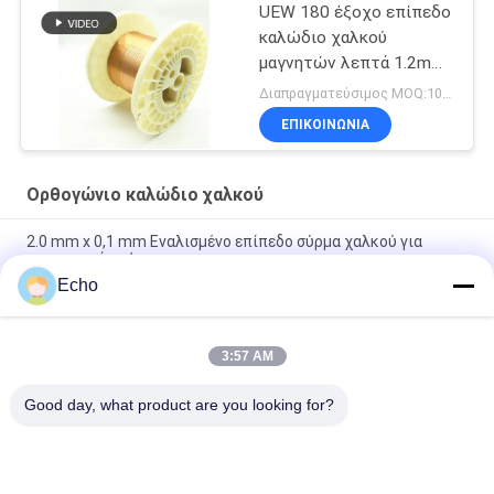
UEW 180 έξοχο επίπεδο
καλώδιο χαλκού
μαγνητών λεπτά 1.2mm
για το τύλιγμα
Διαπραγματεύσιμος MOQ:10 χιλιόγραμμο/χιλιόγραμμα
ΕΠΙΚΟΙΝΩΝΙΑ
Ορθογώνιο καλώδιο χαλκού
2.0 mm x 0,1 mm Εναλισμένο επίπεδο σύρμα χαλκού για
ενεργειακά οχήματα
Echo
Υπερ 1,8 mmx0,2 mm UL AIW Εναμελωμένο χαλκό επίπεδο
σύρμα για κινητήρα
3:57 AM
UEWH Υπερ λεπτές 1,5 mmx0,1 mm ορθογώνιες σμιλεμένες
σχοινίτες χαλκού για τυλιγμό
Good day, what product are you looking for?
Λαϊκή κατηγορία
Όλα