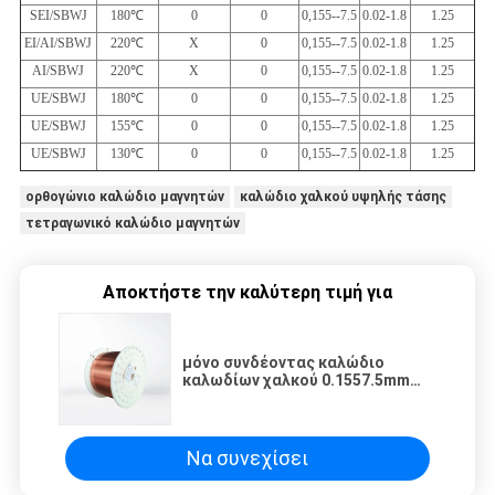
SEI/SBWJ
180
℃
0
0
0,155--7.5
0.02-1.8
1.25
EI/AI/SBWJ
220
℃
Χ
0
0,155--7.5
0.02-1.8
1.25
AI/SBWJ
220
℃
Χ
0
0,155--7.5
0.02-1.8
1.25
UE/SBWJ
180
℃
0
0
0,155--7.5
0.02-1.8
1.25
UE/SBWJ
155
℃
0
0
0,155--7.5
0.02-1.8
1.25
UE/SBWJ
130
℃
0
0
0,155--7.5
0.02-1.8
1.25
ορθογώνιο καλώδιο μαγνητών
καλώδιο χαλκού υψηλής τάσης
τετραγωνικό καλώδιο μαγνητών
Αποκτήστε την καλύτερη τιμή για
μόνο συνδέοντας καλώδιο
καλωδίων χαλκού 0.1557.5mm
εξαιρετικά λεπτό ορθογώνιο
σμαλτωμένο για τη μικρή
γεννήτρια
Να συνεχίσει