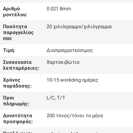
Αριθμό
0.021.8mm
ΠΟΙΟΤΙΚΌΣ
μοντέλου:
ΈΛΕΓΧΟΣ
Ποσότητα
20 χιλιόγραμμο/χιλιόγραμμα
παραγγελίας
min:
ΜΑΣ
Τιμή:
Διαπραγματεύσιμος
ΕΛΆΤΕ
ΣΕ
Συσκευασία
Χαρτοκιβώτιο
λεπτομέρειες:
ΕΠΑΦΉ
Χρόνος
10-15 workding ημέρες
ΜΕ
παράδοσης:
Όροι
L/C, T/T
ΕΙΔΉΣΕΙΣ
πληρωμής:
Δυνατότητα
200 τόνος/τόνοι το μήνα
ΖΗΤΉΣΤΕ
προσφοράς:
ΈΝΑ