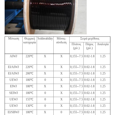
Μόνωση
Θερμική
Solderability
Μόνος-
Σειρά μεγέθους
κατηγορία
σύνδεση
Πλάτος
Πάχος
Αναλογία
(χιλ.)
(χιλ.)
AIWJ
220
℃
Χ
Χ
0,155--7.5
0.02-1.8
1.25
EI/AIWJ
220
℃
Χ
Χ
0,155--7.5
0.02-1.8
1.25
EI/AIWJ
200
℃
Χ
Χ
0,155--7.5
0.02-1.8
1.25
UEWJ
180
℃
0
Χ
0,155--7.5
0.02-1.8
1.25
EIWJ
180
℃
Χ
Χ
0,155--7.5
0.02-1.8
1.25
SEIWJ
180
℃
0
Χ
0,155--7.5
0.02-1.8
1.25
UEWJ
155
℃
0
Χ
0,155--7.5
0.02-1.8
1.25
UEWJ
130
℃
0
Χ
0,155--7.5
0.02-1.8
1.25
EI/SBWJ
180
℃
Χ
0
0,155--7.5
0.02-1.8
1.25