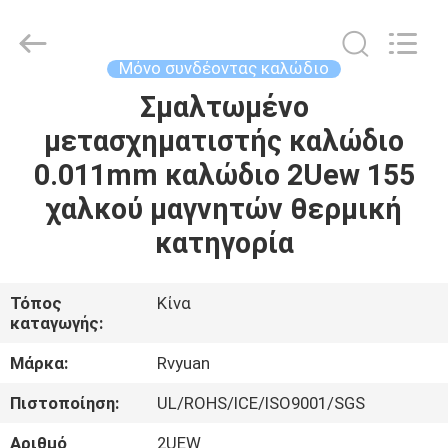
Tianjin
Ruiyuan
Electric
Material
Co,.Ltd.
Μόνο συνδέοντας καλώδιο
All
Rights
Reserved.
Σμαλτωμένο
ΣΠΊΤΙ
μετασχηματιστής καλώδιο
ΠΡΟΪΌΝΤΑ
0.011mm καλώδιο 2Uew 155
χαλκού μαγνητών θερμική
ΒΊΝΤΕΟ
κατηγορία
ΠΕΡΊΠΟΥ
Τόπος
Κίνα
καταγωγής:
ΕΜΕΊΣ
Μάρκα:
Rvyuan
ΓΎΡΟΣ
Πιστοποίηση:
UL/ROHS/ICE/ISO9001/SGS
ΕΡΓΟΣΤΑΣΊΩΝ
Αριθμό
2UEW