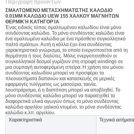
Περιγραφή προϊόντων
ΣΜΑΛΤΩΜΕΝΟ ΜΕΤΑΣΧΗΜΑΤΙΣΤΗΣ ΚΑΛΩΔΙΟ
0.01MM ΚΑΛΩΔΙΟ UEW 155 ΧΑΛΚΟΥ ΜΑΓΝΗΤΩΝ
ΘΕΡΜΙΚΉ ΚΑΤΗΓΟΡΊΑ
Ένας ειδικός τύπος σμαλτωμένου καλωδίου είναι μόνο
συνδέοντας καλώδιο. Το μόνο συνδέοντας καλώδιο είναι
ένα σμαλτωμένο καλώδιο με ένα πρόσθετο συγκολλητικό
παλτό σμάλτων. Αυτή η κόλλα έχει ένα συνδέοντας
χαρακτηριστικό γνώρισμα, το οποίο ενεργοποιείται από τη
θερμότητα ή τους διαλύτες. Μόλις ενεργοποιηθούν οι
συγκολλητικοί δεσμοί γυρίζουν στη στροφή windings σε
μια συμπαγή αυτοφερόμενη σπείρα. Η χρήση του μόνου
συνδέοντας καλωδίου μπορεί να προσφέρει τα
πλεονεκτήματα δαπανών και κατασκευής σε μερικές
εφαρμογές τυλίγματος ως μασούρια, ταινία,
λουστράρισμα, ή η διαπότιση μπορεί να αποβληθεί. Το
μόνο συνδέοντας καλώδιο μπορεί να παρασχεθεί τα
διαφορετικά υλικά αγωγών όπως το μόνο συνδέοντας
καλώδιο αργιλίου χαλκού ντυμένο, το μόνο συνδέοντας
καλώδιο κ.λπ. αργιλίου.
Χαρακτηριστικά
Τεχνικά αιτήματ