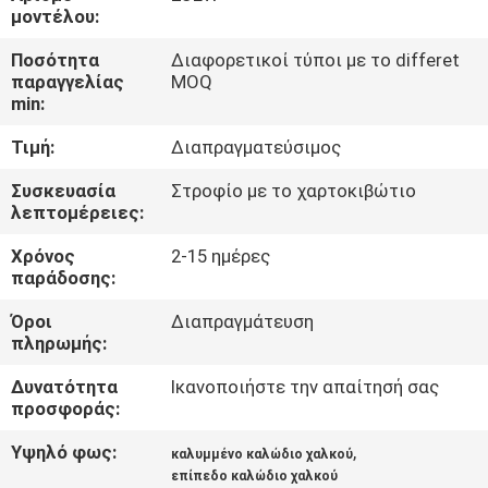
μοντέλου:
ΠΟΙΟΤΙΚΌΣ
Ποσότητα
Διαφορετικοί τύποι με το differet
ΈΛΕΓΧΟΣ
παραγγελίας
MOQ
min:
Τιμή:
Διαπραγματεύσιμος
ΜΑΣ
ΕΛΆΤΕ
Συσκευασία
Στροφίο με το χαρτοκιβώτιο
λεπτομέρειες:
ΣΕ
Χρόνος
2-15 ημέρες
ΕΠΑΦΉ
παράδοσης:
ΜΕ
Όροι
Διαπραγμάτευση
πληρωμής:
ΕΙΔΉΣΕΙΣ
Δυνατότητα
Ικανοποιήστε την απαίτησή σας
προσφοράς:
ΖΗΤΉΣΤΕ
Υψηλό φως:
,
καλυμμένο καλώδιο χαλκού
ΈΝΑ
επίπεδο καλώδιο χαλκού