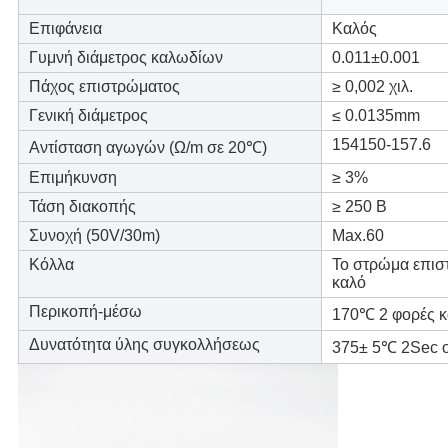
Επιφάνεια
Καλός
Γυμνή διάμετρος καλωδίων
0.011±0.001
Πάχος επιστρώματος
≥ 0,002 χιλ.
Γενική διάμετρος
≤ 0.0135mm
154150-157.6
Αντίσταση αγωγών (
Ω/m σε 20℃)
Επιμήκυνση
≥ 3%
Τάση διακοπής
≥ 250 Β
Συνοχή (50V/30m)
Max.60
Κόλλα
Το στρώμα επισ
καλό
Περικοπή-μέσω
170℃ 2 φορές κ
Δυνατότητα ύλης συγκολλήσεως
375± 5℃ 2Sec 