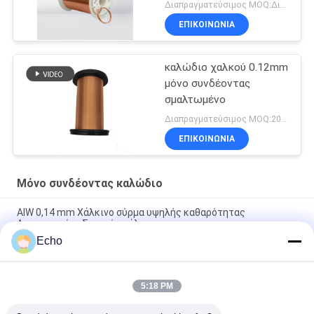
Διαπραγματεύσιμος MOQ:Διαφορετικοί τύποι με το differet MOQ
ΕΠΙΚΟΙΝΩΝΙΑ
καλώδιο χαλκού 0.12mm
μόνο συνδέοντας
σμαλτωμένο
Διαπραγματεύσιμος MOQ:20 χιλιόγραμμο/χιλιόγραμμα
ΕΠΙΚΟΙΝΩΝΙΑ
Μόνο συνδέοντας καλώδιο
ΑΙW 0,14 mm Χάλκινο σύρμα υψηλής καθαρότητας
Απομονωμένο Στερεό σμάλτο
Echo
AIW220 0,14mm Ζεστός αέρας Εναμελισμένο χαλκό σύρμα για
ηλεκτρική
5:18 PM
Διάμετρος 35 AWG Εναλλακτικό σύρμα χαλκού αυτοκόλλητο
μαγνητικό σύρμα