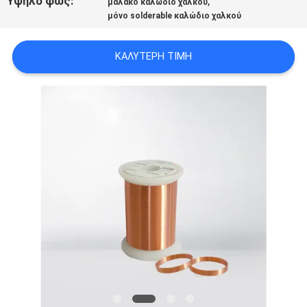
Υψηλό φως:
,
μαλακό καλώδιο χαλκού
ΑΠΌΣΠΑΣΜΑ
μόνο solderable καλώδιο χαλκού
SITEMAP
ΚΑΛΎΤΕΡΗ ΤΙΜΉ
PRIVACY
POLICY