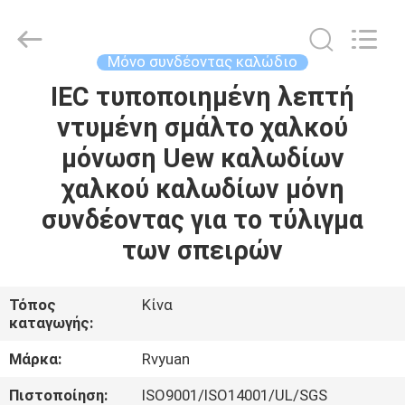
Tianjin
Ruiyuan
Electric
Material
Co,.Ltd.
Μόνο συνδέοντας καλώδιο
All
Rights
Reserved.
IEC τυποποιημένη λεπτή
ΣΠΊΤΙ
ντυμένη σμάλτο χαλκού
ΠΡΟΪΌΝΤΑ
μόνωση Uew καλωδίων
χαλκού καλωδίων μόνη
ΒΊΝΤΕΟ
συνδέοντας για το τύλιγμα
των σπειρών
ΠΕΡΊΠΟΥ
ΕΜΕΊΣ
Τόπος
Κίνα
καταγωγής:
ΓΎΡΟΣ
Μάρκα:
Rvyuan
ΕΡΓΟΣΤΑΣΊΩΝ
Πιστοποίηση:
ISO9001/ISO14001/UL/SGS