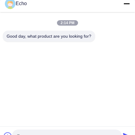
Echo
AIW220 0,14mm Ζεστός αέρας Εναμελισμένο χαλκό σύρμα για
ηλεκτρική
2:14 PM
Διάμετρος 35 AWG Εναλλακτικό σύρμα χαλκού αυτοκόλλητο
μαγνητικό σύρμα
Good day, what product are you looking for?
Λαϊκή κατηγορία
Όλα
Σμαλτωμένο 
Ορθογώνιο 
Καλώδιο Χαλκού
Καλώδιο Χαλκού
Εξαιρετικά 
Καλώδιο Μαγνητών
Σμαλτωμένο 
Πρόστιμο Καλώδιο 
Χαλκού
Καλώδιο Litz Ustc
Καλώδιο FIW
Μόνο Συνδέοντας 
Καλώδιο Litz 
Καλώδιο
Χαλκού