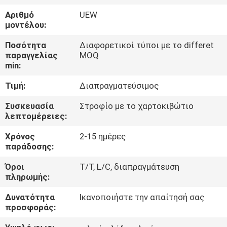
Αριθμό
UEW
ΠΟΙΟΤΙΚΌΣ
μοντέλου:
ΈΛΕΓΧΟΣ
Ποσότητα
Διαφορετικοί τύποι με το differet
παραγγελίας
MOQ
min:
ΜΑΣ
Τιμή:
Διαπραγματεύσιμος
ΕΛΆΤΕ
ΣΕ
Συσκευασία
Στροφίο με το χαρτοκιβώτιο
λεπτομέρειες:
ΕΠΑΦΉ
Χρόνος
2-15 ημέρες
ΜΕ
παράδοσης:
Όροι
T/T, L/C, διαπραγμάτευση
ΕΙΔΉΣΕΙΣ
πληρωμής:
Δυνατότητα
Ικανοποιήστε την απαίτησή σας
ΖΗΤΉΣΤΕ
προσφοράς:
ΈΝΑ