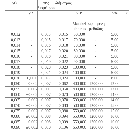
χιλ.
της
διάμετρος
διαμέτρου
χιλ.
≥ Β
≥%
≤D
Mandrel
Στριμμένη
μέθοδος
μέθοδος
0,012
-
0,013
0,015
50,000
-
5.00
0,013
-
0,015
0,017
70,000
-
5.00
0,014
-
0,016
0,018
70,000
-
5.00
0,015
-
0,017
0,020
80,000
-
5.00
0,016
-
0,018
0,021
90,000
-
5.00
0,017
-
0,019
0,022
90,000
-
5.00
0,018
-
0,020
0,023
100,000
-
5.00
0,019
-
0,021
0,024
100,000
-
5.00
0,020
0,001
0,022
0,024
100,000
-
8.00
0,050
±0.002
0,007
0,062
400,000
1200.00
12.00
0,055
±0.002
0,007
0,068
400,000
1200.00
12.00
0,060
±0.002
0,007
0,073
500,000
1200.00
14.00
0,065
±0.002
0,007
0,078
500,000
1200.00
14.00
0,070
±0.002
0,007
0,083
500,000
1200.00
15.00
0,075
±0.002
0,007
0,088
550,000
1200.00
15.00
0,080
±0.002
0,008
0,094
550,000
1200.00
16.00
0,085
±0.002
0,008
0,099
550,000
1200.00
16.00
0,090
±0.002
0,010
0,106
650,000
1200.00
16.00