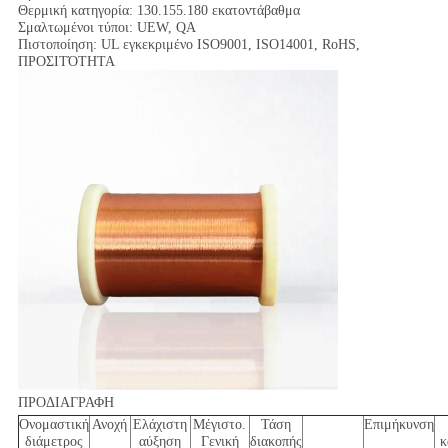
Θερμική κατηγορία: 130.155.180 εκατοντάβαθμα
Σμαλτωμένοι τύποι: UEW, QA
Πιστοποίηση: UL εγκεκριμένο ISO9001, ISO14001, RoHS,
ΠΡΟΣΙΤΌΤΗΤΑ
ΠΡΟΔΙΑΓΡΑΦΗ
Ονομαστική
Ανοχή
Ελάχιστη
Μέγιστο.
Τάση
Επιμήκυνση
διάμετρος
αύξηση
Γενική
διακοπής
κ