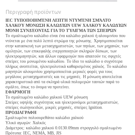
Περιγραφή προϊόντων
IEC ΤΥΠΟΠΟΙΗΜΈΝΗ ΛΕΠΤΉ ΝΤΥΜΈΝΗ ΣΜΆΛΤΟ
ΧΑΛΚΟΎ ΜΌΝΩΣΗ ΚΑΛΩΔΊΩΝ UEW ΧΑΛΚΟΎ ΚΑΛΩΔΊΩΝ
ΜΌΝΗ ΣΥΝΔΈΟΝΤΑΣ ΓΙΑ ΤΟ ΤΎΛΙΓΜΑ ΤΩΝ ΣΠΕΙΡΏΝ
Το σμαλτωμένο καλώδιο είναι ένα καλώδιο χαλκού ή αλουμινίου που
ντύνεται με ένα πολύ λεπτό στρώμα της μόνωσης. Χρησιμοποιείται
στην κατασκευή των μετασχηματιστών, των πηνίων, των μηχανών, των
ομιλητών, των επικεφαλής ενεργοποιητών σκληρών δίσκων, των
ηλεκτρομαγνητών, και άλλων εφαρμογών που απαιτούν τις σφιχτές
σπείρες του μονωμένου καλωδίου. Το ίδιο το καλώδιο ο συχνότερα
πλήρως ανοπτείται, ηλεκτρολυτικά καθαρισμένος χαλκός. Το καλώδιο
μαγνητών αλουμινίου χρησιμοποιείται μερικές φορές για τους
μεγάλους μετασχηματιστές και τις μηχανές. Η μόνωση αποτελείται
χαρακτηριστικά από τα σκληρά υλικά πολυμερών ταινιών παρά το
σμάλτο, όπως το όνομα να προτείνει.
ΕΦΑΡΜΟΓΗ
Το σμαλτωμένο καλώδιο χαλκού UEW μόνωση
Σπείρες υψηλής συχνότητας και ηλεκτρονόμοι μετασχηματιστών,
σπείρες σωληνοειδών, μικρές μηχανές, σπείρες lgnition.
ΠΡΟΔΙΑΓΡΑΦΗ
Σμαλτωμένο πολυουρεθάνιο καλώδιο χαλκού
Υλικό αγωγών: Χαλκός
Διάμετρος: καλώδιο χαλκού 0.0130.09mm στρογγυλό σμαλτωμένο
Πρότυπα: IEC, NEMA, ΜΒ, JIS