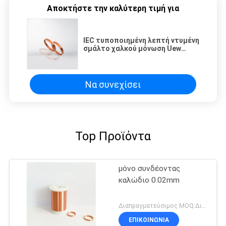
Αποκτήστε την καλύτερη τιμή για
IEC τυποποιημένη λεπτή ντυμένη
σμάλτο χαλκού μόνωση Uew
καλωδίων χαλκού καλωδίων
μόνη συνδέοντας για το τύλιγμα
των σπειρών
Να συνεχίσει
Top Προϊόντα
μόνο συνδέοντας
καλώδιο 0.02mm
Διαπραγματεύσιμος MOQ:Διαφορετικοί τύποι με το differet MOQ
ΕΠΙΚΟΙΝΩΝΙΑ