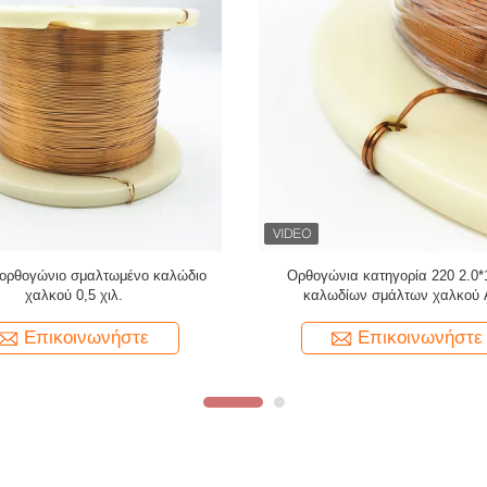
Υπερ λεπτές 1,5 mmx0,1 mm
Προσαρμοσμένο υψηλής ποιότητα
 σμιλεμένες σχοινίτες χαλκού για
σφραγισμένο σύρμα χαλκού ορθογ
τυλιγμό
χαλκού για ήχο
Επικοινωνήστε
Επικοινωνήστε