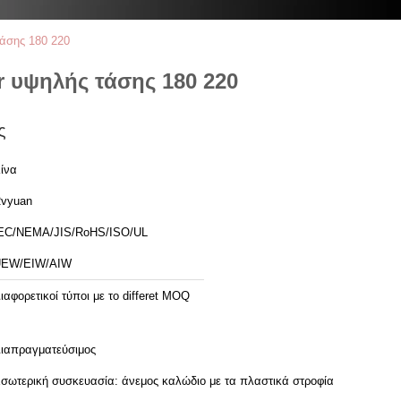
άσης 180 220
 υψηλής τάσης 180 220
ς
ίνα
vyuan
EC/NEMA/JIS/RoHS/ISO/UL
EW/EIW/AIW
ιαφορετικοί τύποι με το differet MOQ
ιαπραγματεύσιμος
σωτερική συσκευασία: άνεμος καλώδιο με τα πλαστικά στροφία