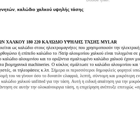
γνητών
καλώδιο χαλκού υψηλής τάσης
,
Ν ΧΑΛΚΟΥ 180 220 ΚΑΛΏΔΙΟ ΥΨΗΛΗΣ ΤΆΣΗΣ MYLAR
ίται ως καλώδιο στους ηλεκτρομαγνήτες που χρησιμοποιούν την ηλεκτρική ε
ογώνιο ή επίπεδο καλώδιο το /Strip αλουμινίου χαλκού είναι τυλιγμένα σε 
ο καλώδιο αλουμινίου και το οριζόντια σμαλτωμένο καλώδιο χαλκού έχουν μι
ι τα βιομηχανικά machineries. Ο κύκλος σμάλτωσε το καλώδιο αλουμινίου και
ιστές, οι τηλεοράσεις κ.λπ.
Σήμερα οι περισσότεροι δημοφιλείς φορητοί υπ
 δομή του να γίνουν όσο το δυνατόν ελαφριά, λεπτή, σύντομη και μικρότερη ε
καλώδιο χαλκού unfitted για την τάση. Αυτή η ειδική απαίτηση για την μικρ
άντηση σε αυτήν την ολοκαίνουργια τάση, η επιχείρηση ανέπτυξε επιτυχώς «