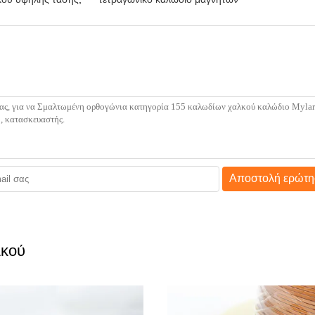
Αποστολή ερώτη
λκού