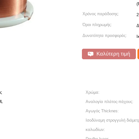
(
Χρόνος παράδοσης:
2
Όροι πληρωμής:
Δ
Δυνατότητα προσφοράς:
Ι
Καλύτερη τιμή
ς
Χρώμα:
UL
Αναλογία πλάτος-πάχους:
Αγωγός Thicknes:
Ισοδύναμη στρογγυλή διάμετ
καλωδίων:
Doulbe lyaer: