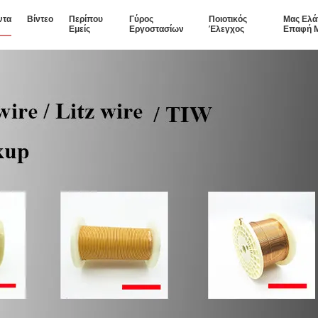
ντα
Βίντεο
Περίπου
Γύρος
Ποιοτικός
Μας Ελά
Εμείς
Εργοστασίων
Έλεγχος
Επαφή 