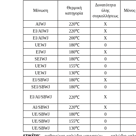
Δυνατότητα
Θερμική
Μόνωση
ύλης
Μόνος
κατηγορία
συγκολλήσεως
AIWJ
220℃
Χ
EI/AIWJ
220℃
Χ
EI/AIWJ
200℃
Χ
UEWJ
180℃
0
EIWJ
180℃
Χ
SEIWJ
180℃
0
UEWJ
155℃
0
UEWJ
130℃
0
EI/SBWJ
180℃
Χ
SEI/SBWJ
180℃
0
EI/AI/SBWJ
Χ
220℃
AI/SBWJ
220℃
Χ
UE/SBWJ
180℃
0
UE/SBWJ
155℃
0
UE/SBWJ
130℃
0
ετικέτα:
ορθογώνιο καλώδιο μαγνητών
,
καλώδιο χαλ