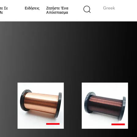
Greek
τε Σε
Ειδήσεις
Ζητήστε Ένα
Με
Απόσπασμα