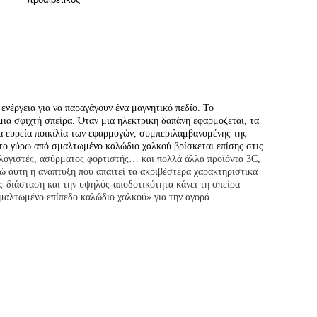
νέργεια για να παραγάγουν ένα μαγνητικό πεδίο. Το
μια σφιχτή σπείρα. Όταν μια ηλεκτρική δαπάνη εφαρμόζεται, τα
α ευρεία ποικιλία των εφαρμογών, συμπεριλαμβανομένης της
 το γύρω από σμαλτωμένο καλώδιο χαλκού βρίσκεται επίσης στις
ολογιστές, ασύρματος φορτιστής… και πολλά άλλα προϊόντα 3C,
νώ αυτή η ανάπτυξη που απαιτεί τα ακριβέστερα χαρακτηριστικά
ός-διάσταση και την υψηλός-αποδοτικότητα κάνει τη σπείρα
σμαλτωμένο επίπεδο καλώδιο χαλκού» για την αγορά.