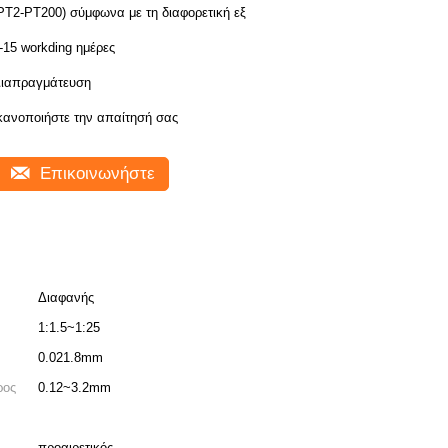
PT2-PT200) σύμφωνα με τη διαφορετική εξ
-15 workding ημέρες
ιαπραγμάτευση
κανοποιήστε την απαίτησή σας
Επικοινωνήστε
Διαφανής
1:1.5~1:25
0.021.8mm
ρος
0.12~3.2mm
προαιρετικός