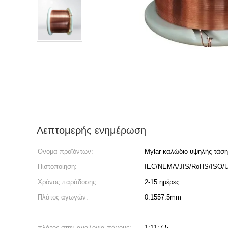
Λεπτομερής ενημέρωση
Όνομα προϊόντων:
Mylar καλώδιο υψηλής τάση
Πιστοποίηση:
IEC/NEMA/JIS/RoHS/ISO/
Χρόνος παράδοσης:
2-15 ημέρες
Πλάτος αγωγών:
0.1557.5mm
πλάτος στην αναλογία πάχους:
1:11:7.5