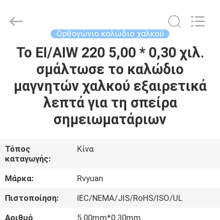
Tianjin
Ruiyuan
Electric
Material
Co,.Ltd.
Ορθογώνιο καλώδιο χαλκού
All
Rights
Reserved.
Το EI/AIW 220 5,00 * 0,30 χιλ.
ΣΠΊΤΙ
σμάλτωσε το καλώδιο
ΠΡΟΪΌΝΤΑ
μαγνητών χαλκού εξαιρετικά
λεπτά για τη σπείρα
ΒΊΝΤΕΟ
σημειωματάριων
ΠΕΡΊΠΟΥ
Τόπος
Κίνα
καταγωγής:
ΕΜΕΊΣ
Μάρκα:
Rvyuan
ΓΎΡΟΣ
Πιστοποίηση:
IEC/NEMA/JIS/RoHS/ISO/UL
ΕΡΓΟΣΤΑΣΊΩΝ
Αριθμό
5.00mm*0.30mm