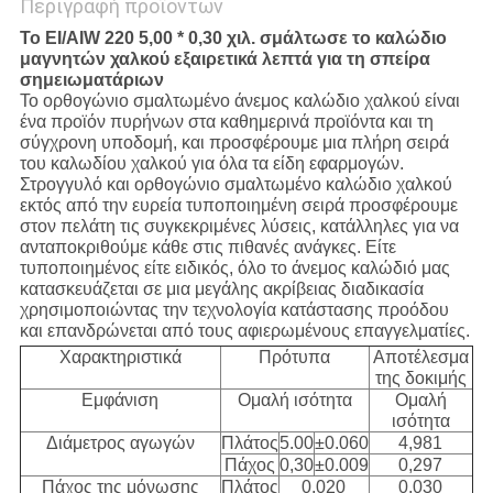
Περιγραφή προϊόντων
Το EI/AIW 220 5,00 * 0,30 χιλ. σμάλτωσε το καλώδιο
μαγνητών χαλκού εξαιρετικά λεπτά για τη σπείρα
σημειωματάριων
Το ορθογώνιο σμαλτωμένο άνεμος καλώδιο χαλκού
είναι
ένα προϊόν πυρήνων στα καθημερινά προϊόντα και τη
σύγχρονη υποδομή, και προσφέρουμε μια πλήρη σειρά
του καλωδίου χαλκού για όλα τα είδη εφαρμογών.
Στρογγυλό και ορθογώνιο σμαλτωμένο καλώδιο χαλκού
εκτός από την ευρεία τυποποιημένη σειρά προσφέρουμε
στον πελάτη τις συγκεκριμένες λύσεις, κατάλληλες για να
ανταποκριθούμε κάθε στις πιθανές ανάγκες. Είτε
τυποποιημένος είτε ειδικός, όλο το άνεμος καλώδιό μας
κατασκευάζεται σε μια μεγάλης ακρίβειας διαδικασία
χρησιμοποιώντας την τεχνολογία κατάστασης προόδου
και επανδρώνεται από τους αφιερωμένους επαγγελματίες.
Χαρακτηριστικά
Πρότυπα
Αποτέλεσμα
της δοκιμής
Εμφάνιση
Ομαλή ισότητα
Ομαλή
ισότητα
Διάμετρος αγωγών
Πλάτος
5.00
±0.060
4,981
Πάχος
0,30
±0.009
0,297
Πάχος της μόνωσης
Πλάτος
0,020
0,030