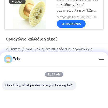
καλώδιο χαλκού
μαγνητών λεπτά 1.2mm
για το τύλιγμα
Διαπραγματεύσιμος MOQ:10 χιλιόγραμμο/χιλιόγραμμα
ΕΠΙΚΟΙΝΩΝΙΑ
Ορθογώνιο καλώδιο χαλκού
2.0 mm x 0,1 mm Εναλισμένο επίπεδο σύρμα χαλκού για
ενεργειακά οχήματα
Echo
Υπερ 1,8 mmx0,2 mm UL AIW Εναμελωμένο χαλκό επίπεδο
σύρμα για κινητήρα
11:17 AM
UEWH Υπερ λεπτές 1,5 mmx0,1 mm ορθογώνιες σμιλεμένες
σχοινίτες χαλκού για τυλιγμό
Good day, what product are you looking for?
Λαϊκή κατηγορία
Όλα