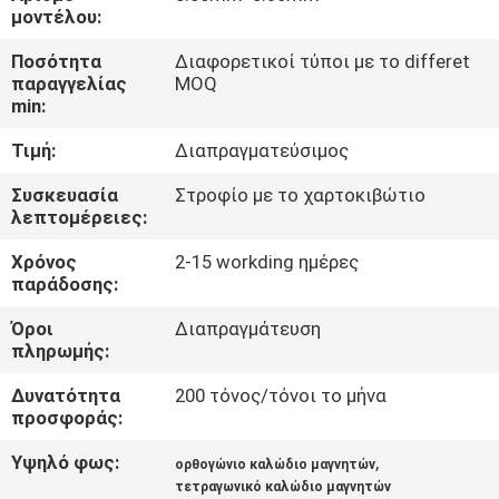
μοντέλου:
ΠΟΙΟΤΙΚΌΣ
Ποσότητα
Διαφορετικοί τύποι με το differet
ΈΛΕΓΧΟΣ
παραγγελίας
MOQ
min:
Τιμή:
Διαπραγματεύσιμος
ΜΑΣ
ΕΛΆΤΕ
Συσκευασία
Στροφίο με το χαρτοκιβώτιο
λεπτομέρειες:
ΣΕ
Χρόνος
2-15 workding ημέρες
ΕΠΑΦΉ
παράδοσης:
ΜΕ
Όροι
Διαπραγμάτευση
πληρωμής:
ΕΙΔΉΣΕΙΣ
Δυνατότητα
200 τόνος/τόνοι το μήνα
προσφοράς:
ΖΗΤΉΣΤΕ
Υψηλό φως:
,
ορθογώνιο καλώδιο μαγνητών
ΈΝΑ
τετραγωνικό καλώδιο μαγνητών