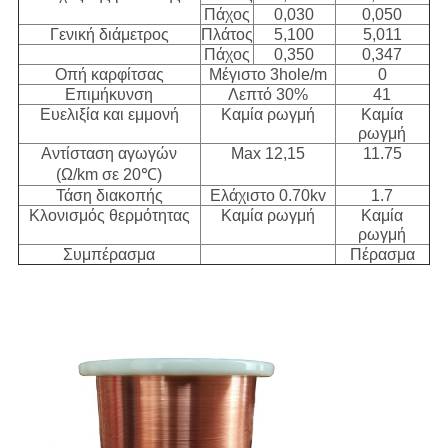
Πάχος
0,030
0,050
Γενική διάμετρος
Πλάτος
5,100
5,011
Πάχος
0,350
0,347
Οπή καρφίτσας
Μέγιστο 3hole/m
0
Επιμήκυνση
Λεπτό 30%
41
Ευελιξία και εμμονή
Καμία ρωγμή
Καμία
ρωγμή
Αντίσταση αγωγών
Max 12,15
11.75
(Ω/km σε 20℃)
Τάση διακοπής
Ελάχιστο 0.70kv
1.7
Κλονισμός θερμότητας
Καμία ρωγμή
Καμία
ρωγμή
Συμπέρασμα
Πέρασμα