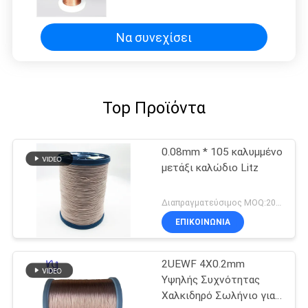
χαλκού για το τύλιγμα
Να συνεχίσει
Top Προϊόντα
0.08mm * 105 καλυμμένο
μετάξι καλώδιο Litz
Διαπραγματεύσιμος MOQ:20 χιλιόγραμμο/χιλιόγραμμα
ΕΠΙΚΟΙΝΩΝΙΑ
2UEWF 4X0.2mm
Υψηλής Συχνότητας
Χαλκιδηρό Σωλήνιο για