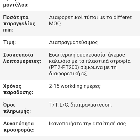
μοντέλου:
ΠΟΙΟΤΙΚΌΣ
Ποσότητα
Διαφορετικοί τύποι με το differet
ΈΛΕΓΧΟΣ
παραγγελίας
MOQ
min:
Τιμή:
Διαπραγματεύσιμος
ΜΑΣ
ΕΛΆΤΕ
Συσκευασία
Εσωτερική συσκευασία: άνεμος
λεπτομέρειες:
καλώδιο με τα πλαστικά στροφία
ΣΕ
(PT2-PT200) σύμφωνα με τη
διαφορετική εξ
ΕΠΑΦΉ
ΜΕ
Χρόνος
2-15 workding ημέρες
παράδοσης:
Όροι
T/T, L/C, διαπραγμάτευση,
ΕΙΔΉΣΕΙΣ
πληρωμής:
Δυνατότητα
Ικανοποιήστε την απαίτησή σας
ΖΗΤΉΣΤΕ
προσφοράς:
ΈΝΑ