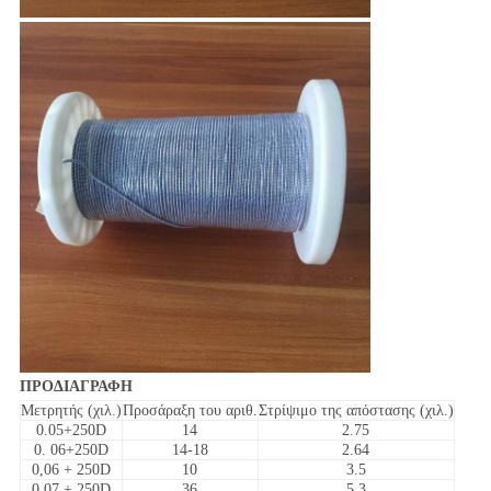
ΠΡΟΔΙΑΓΡΑΦΗ
Μετρητής (χιλ.)
Προσάραξη του αριθ.
Στρίψιμο της απόστασης (χιλ.)
0.05+250D
14
2.75
0. 06+250D
14-18
2.64
0,06 + 250D
10
3.5
0,07 + 250D
36
5.3