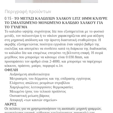
Περιγραφή προϊόντων
0.15 -
ΤΟ ΜΕΤΆΞΙ ΚΑΛΩΔΊΩΝ ΧΑΛΚΟΥ LITZ 10MM ΚΆΛΥΨΕ
ΤΟ ΣΜΑΛΤΩΜΈΝΟ ΜΟΝΩΜΈΝΟ ΚΑΛΏΔΙΟ ΧΑΛΚΟΎ ΓΙΑ
ΤΟ ΤΎΛΙΓΜΑ
Το καλώδιο υψηλής συχνότητας litz που εξυπηρετείται με το φυσικό
μετάξι, τον πολυεστέρα ή το νάυλον χαρακτηρίζεται από μια αύξηση
στη μηχανική απόδοση και την άριστη διαστατική σταθερότητα. Η
ακριβής εξυπηρετώντας ποιότητα εγγυάται έναν υψηλό βαθμό της
ευελιξίας και αποτρέπει να συνδέσει κατά τη διάρκεια της διαδικασίας
το καλώδιο litz και επομένως επιτρέπει τη βέλτιστη επαφή. Η σειρά
μεγέθους που μπορούμε να κάνουμε είναι 0.030.8mm, και
προσαράσσει τον αριθμό είναι 2-4000, και μπορούμε να παρέχουμε
κόκκινο, πράσινο, μαύρο, πορφυρό κ.λπ.
ΟΦΕΛΗ
Αυξανόμενη αποδοτικότητα
Μετριασμός του δέρματος και της επίδρασης εγγύτητας
Ελάχιστες απώλειες ρευμάτων στροβίλου
Χαμηλωμένες λειτουργούσες θερμοκρασίες
Μειωμένο ίχνος του τελικού προϊόντος
Ουσιαστική μείωση βάρους
Αποφυγή «των καυτών σημείων»
ΑΚΡΕΣ
Οι πελάτες για να χρησιμοποιήσουν τη auotmatic μηχανή γραμμών,
ημιαυτόματη μηχανή, κόβοντας κουλούριασμα, παρακαλώ μας