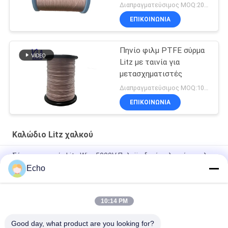
Μετασχηματιστή
Διαπραγματεύσιμος MOQ:20 κιλά
ΕΠΙΚΟΙΝΩΝΙΑ
Πηνίο φιλμ PTFE σύρμα
Litz με ταινία για
μετασχηματιστές
Διαπραγματεύσιμος MOQ:1000 M
ΕΠΙΚΟΙΝΩΝΙΑ
Καλώδιο Litz χαλκού
Σύρμα με ταινία Litz Wire 5000V Πολυϊμιδικό τυλιγμένο φιλμ
Mylar Καλυμμένο σύρμα χαλκού
Echo
Custom Litz Wire 0,03mmx600/2000 Kapton Tapeed Copper
Litz Wire
10:14 PM
Σύρμα Litz Tapeed 0,03mmx600 Copper Litz Wire for Copper
Good day, what product are you looking for?