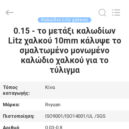
Tianjin
Ruiyuan
Electric
Material
Co,.Ltd.
Καλώδιο Litz χαλκού
All
Rights
Reserved.
0.15 - το μετάξι καλωδίων
ΣΠΊΤΙ
Litz χαλκού 10mm κάλυψε το
ΠΡΟΪΌΝΤΑ
σμαλτωμένο μονωμένο
καλώδιο χαλκού για το
ΒΊΝΤΕΟ
τύλιγμα
ΠΕΡΊΠΟΥ
Τόπος
Κίνα
καταγωγής:
ΕΜΕΊΣ
Μάρκα:
Rvyuan
ΓΎΡΟΣ
Πιστοποίηση:
ISO9001/ISO14001/UL /SGS
ΕΡΓΟΣΤΑΣΊΩΝ
Αριθμό
0.03-0.8