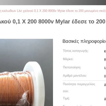
 καλωδίων Litz χαλκού 0,1 X 200 8000v Mylar έδεσε το 200 μονωμένο σκέλη
κού 0,1 X 200 8000v Mylar έδεσε το 20
Βασικές πληροφορίε
Τόπος καταγωγής:
Κ
Μάρκα:
R
Πιστοποίηση:
U
Αριθμό μοντέλου:
0
Ποσότητα παραγγελίας
Δ
min:
Τιμή:
Δ