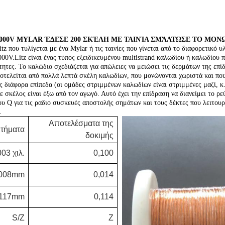
 8000V MYLAR ΈΔΕΣΕ 200 ΣΚΈΛΗ ΜΕ ΤΑΙΝΊΑ ΣΜΆΛΤΩΣΕ ΤΟ Μ
itz που τυλίγεται με ένα Mylar ή τις ταινίες που γίνεται από το διαφορετικό
00V.Litz είναι ένας τύπος εξειδικευμένου multistrand καλωδίου ή καλωδίου π
τες. Το καλώδιο σχεδιάζεται για απώλειες να μειώσει τις δερμάτων της επί
οτελείται από πολλά λεπτά σκέλη καλωδίων, που μονώνονται χωριστά και που
 διάφορα επίπεδα (οι ομάδες στριμμένων καλωδίων είναι στριμμένες μαζί, κ.
ε σκέλος είναι έξω από τον αγωγό. Αυτό έχει την επίδραση να διανείμει το 
ου Q για τις ραδιο συσκευές αποστολής σημάτων και τους δέκτες που λειτου
.
Αποτελέσματα της
ιτήματα
δοκιμής
03 χιλ.
0,100
.008mm
0,014
.117mm
0,114
S/Z
Ζ