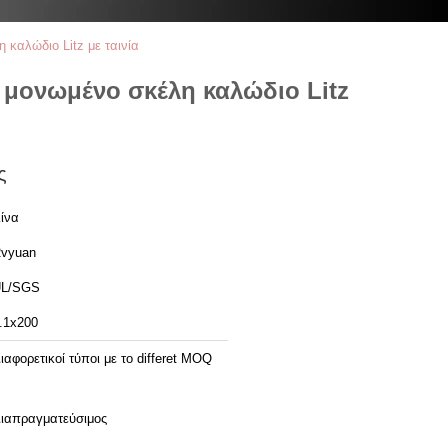
 καλώδιο Litz με ταινία
0 μονωμένο σκέλη καλώδιο Litz
ς
ίνα
vyuan
L/SGS
.1x200
ιαφορετικοί τύποι με το differet MOQ
ιαπραγματεύσιμος