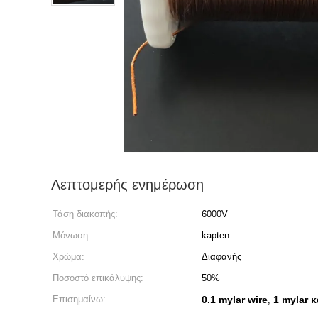
Λεπτομερής ενημέρωση
Τάση διακοπής:
6000V
Μόνωση:
kapten
Χρώμα:
Διαφανής
Ποσοστό επικάλυψης:
50%
Επισημαίνω:
0.1 mylar wire
1 mylar 
,