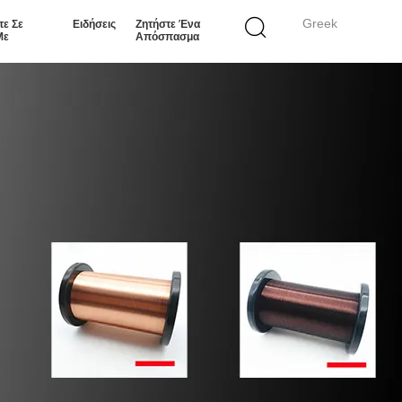
Greek
τε Σε
Ειδήσεις
Ζητήστε Ένα
Με
Απόσπασμα