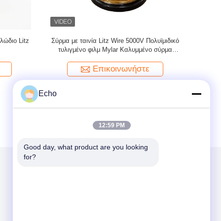
κευτικό
4KV PET film Mylar Litz Wire Copper
Πηνίο φιλ
Conductor Solid
Επικοινωνήστε
Echo
12:59 PM
Good day, what product are you looking 
for?
Στείλτε μας μήνυμα