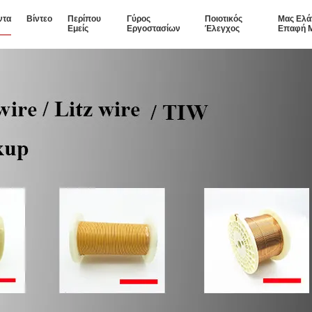
ντα
Βίντεο
Περίπου
Γύρος
Ποιοτικός
Μας Ελά
Εμείς
Εργοστασίων
Έλεγχος
Επαφή 