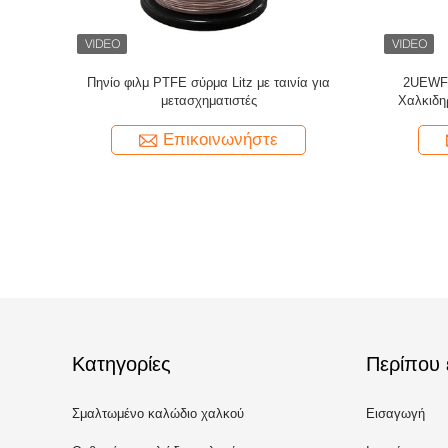
ολυϊμιδικό
Custom Litz Wire 0,03mmx600/2000 Kapton
Σύρμα Lit
νο σύρμα
Tapeed Copper Litz Wire
Επικοινωνήστε
Κατηγορίες
Περίπου 
Σμαλτωμένο καλώδιο χαλκού
Εισαγωγή