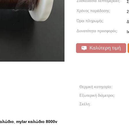
Συσκευασία λεπτομέρειες:
Σ
Χρόνος παράδοσης:
2
Όροι πληρωμής:
Δ
Δυνατότητα προσφοράς:
Ι
Καλύτερη τιμή
Θερμική κατηγορία:
Εξωτερική διάμετρος:
Σκέλη:
καλώδιο
mylar καλώδιο 8000v
,