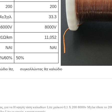
200
200
4±3χιλ.
33.3
≥6000V
8000V
01Ω/km
11,052
ΝΑΙ
ΝΑΙ
0%/60%
50%
διο litz
,
συγκολλώντας litz καλώδιο