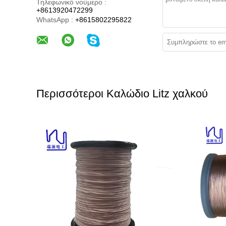
Τηλεφωνικό νούμερο :
+8613920472299
WhatsApp :
+8615802295822
Περισσότεροι Καλώδιο Litz χαλκού