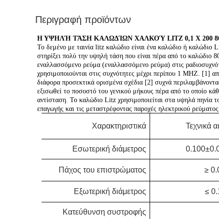
Περιγραφή προϊόντων
Η ΥΨΗΛΉ ΤΆΣΗ ΚΑΛΩΔΊΩΝ ΧΑΛΚΟΎ LITZ 0,1 X 200
Το δεμένο με ταινία litz καλώδιο είναι ένα καλώδιο ή καλώδιο L
στηρίξει πολύ την υψηλή τάση που είναι πέρα από το καλώδιο 80
εναλλασσόμενο ρεύμα (εναλλασσόμενο ρεύμα) στις ραδιοσυχνότη
χρησιμοποιούνται στις συχνότητες μέχρι περίπου 1 MHZ. [1] απ
διάφορα προσεκτικά ορισμένα σχέδια [2] συχνά περιλαμβάνοντας
εξισωθεί το ποσοστό του γενικού μήκους πέρα από το οποίο κάθ
αντίσταση. Το καλώδιο Litz χρησιμοποιείται στα υψηλά πηνία τ
επαγωγής και τις μεταστρέφοντας παροχές ηλεκτρικού ρεύματος
Χαρακτηριστικά
Τεχνικά α
Εσωτερική διάμετρος
0.100±0.0
Πάχος του επιστρώματος
≥ 0
Εξωτερική διάμετρος
≤ 0
Κατεύθυνση συστροφής