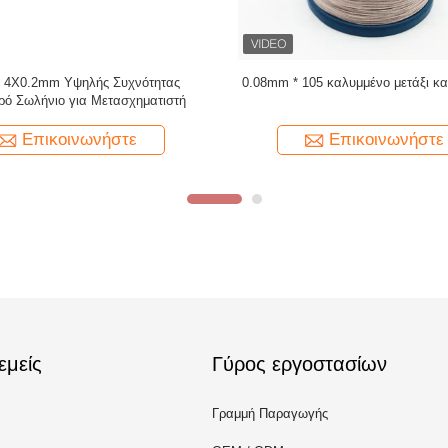
z Tapeed 0,03mmx600 Copper Litz
USTC-F/H 0.071mm X 375 Φαρμα
Wire for Copper
σύρμα
Επικοινωνήστε
Επικοινωνήστε
εμείς
Γύρος εργοστασίων
Γραμμή Παραγωγής