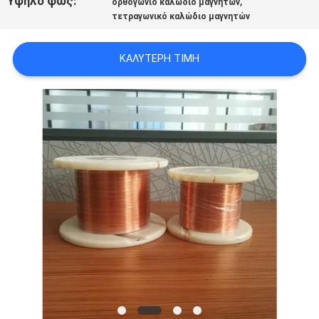
Υψηλό φως:
,
ορθογώνιο καλώδιο μαγνητών
ΑΠΌΣΠΑΣΜΑ
τετραγωνικό καλώδιο μαγνητών
SITEMAP
ΚΑΛΎΤΕΡΗ ΤΙΜΉ
PRIVACY
POLICY