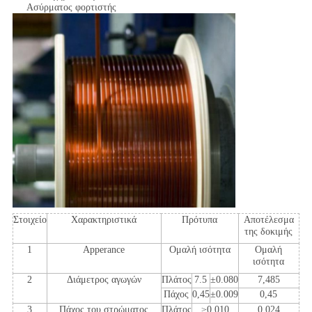
Ασύρματος φορτιστής
Στοιχείο
Χαρακτηριστικά
Πρότυπα
Αποτέλεσμα
της δοκιμής
1
Apperance
Ομαλή ισότητα
Ομαλή
ισότητα
2
Διάμετρος αγωγών
Πλάτος
7.5
±0.080
7,485
Πάχος
0,45
±0.009
0,45
3
Πάχος του στρώματος
Πλάτος
≥0.010
0,024