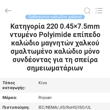
Tianjin
Ruiyuan
Electric
Material
Co,.Ltd.
Ορθογώνιο καλώδιο χαλκού
All
Rights
Reserved.
Κατηγορία 220 0.45×7.5mm
ΣΠΊΤΙ
ντυμένο Polyimide επίπεδο
ΠΡΟΪΌΝΤΑ
καλώδιο μαγνητών χαλκού
σμαλτωμένο καλώδιο μόνο
ΒΊΝΤΕΟ
συνδέοντας για τη σπείρα
σημειωματάριων
ΠΕΡΊΠΟΥ
ΕΜΕΊΣ
Τόπος
Κίνα
καταγωγής:
ΓΎΡΟΣ
Μάρκα:
Rvyuan
ΕΡΓΟΣΤΑΣΊΩΝ
Πιστοποίηση:
IEC/NEMA/JIS/RoHS/ISO/UL