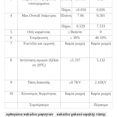
επιστρώματος
Πάχος
≥0.010
0,026
4
Max.Overall διάμετρος
Πλάτος
7.66
0,501
Πάχος
0,529
7,533
5
Οπή καρφίτσας
≤3hole/m
0
6
Επιμήκυνση
≥ 30%
40.10%
7
Ευελιξία και εμμονή
Καμία ρωγμή
Καμία ρωγμή
8
Αντίσταση αγωγών (Ω/km
≤5.337
5,132
σε 20℃)
9
Τάση διακοπής
≥0.7KV
2.41KV
10
Κλονισμός θερμότητας
Καμία ρωγμή
Καμία ρωγμή
Συμπέρασμα
Πέρασμα
ορθογώνιο καλώδιο μαγνητών
καλώδιο χαλκού υψηλής τάσης