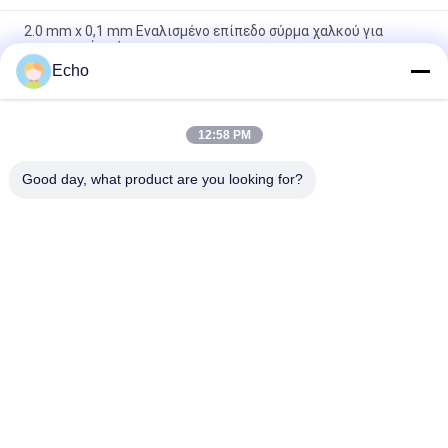
2.0 mm x 0,1 mm Εναλισμένο επίπεδο σύρμα χαλκού για
ενεργειακά οχήματα
Echo
Υπερ 1,8 mmx0,2 mm UL AIW Εναμελωμένο χαλκό επίπεδο
σύρμα για κινητήρα
12:58 PM
UEWH Υπερ λεπτές 1,5 mmx0,1 mm ορθογώνιες σμιλεμένες
σχοινίτες χαλκού για τυλιγμό
Good day, what product are you looking for?
Λαϊκή κατηγορία
Όλα
Σμαλτωμένο 
Ορθογώνιο 
Καλώδιο Χαλκού
Καλώδιο Χαλκού
Εξαιρετικά 
Καλώδιο Μαγνητών
Σμαλτωμένο 
Πρόστιμο Καλώδιο 
Χαλκού
Καλώδιο Litz Ustc
Καλώδιο FIW