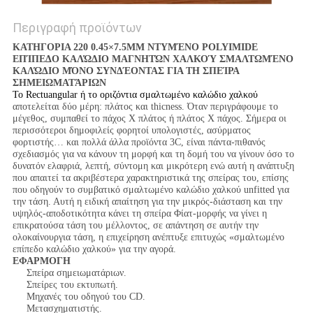
Περιγραφή προϊόντων
ΚΑΤΗΓΟΡΙΑ 220 0.45×7.5MM ΝΤΥΜΈΝΟ POLYIMIDE
ΕΠΊΠΕΔΟ ΚΑΛΏΔΙΟ ΜΑΓΝΗΤΏΝ ΧΑΛΚΟΎ ΣΜΑΛΤΩΜΈΝΟ
ΚΑΛΏΔΙΟ ΜΌΝΟ ΣΥΝΔΈΟΝΤΑΣ ΓΙΑ ΤΗ ΣΠΕΊΡΑ
ΣΗΜΕΙΩΜΑΤΆΡΙΩΝ
Το Rectuangular ή το οριζόντια σμαλτωμένο καλώδιο χαλκού
αποτελείται δύο μέρη: πλάτος και thicness. Όταν περιγράφουμε το
μέγεθος, συμπαθεί το πάχος Χ πλάτος ή πλάτος Χ πάχος. Σήμερα οι
περισσότεροι δημοφιλείς φορητοί υπολογιστές, ασύρματος
φορτιστής… και πολλά άλλα προϊόντα 3C, είναι πάντα-πιθανός
σχεδιασμός για να κάνουν τη μορφή και τη δομή του να γίνουν όσο το
δυνατόν ελαφριά, λεπτή, σύντομη και μικρότερη ενώ αυτή η ανάπτυξη
που απαιτεί τα ακριβέστερα χαρακτηριστικά της σπείρας του, επίσης
που οδηγούν το συμβατικό σμαλτωμένο καλώδιο χαλκού unfitted για
την τάση. Αυτή η ειδική απαίτηση για την μικρός-διάσταση και την
υψηλός-αποδοτικότητα κάνει τη σπείρα Φίατ-μορφής να γίνει η
επικρατούσα τάση του μέλλοντος, σε απάντηση σε αυτήν την
ολοκαίνουργια τάση, η επιχείρηση ανέπτυξε επιτυχώς «σμαλτωμένο
επίπεδο καλώδιο χαλκού» για την αγορά.
ΕΦΑΡΜΟΓΗ
Σπείρα σημειωματάριων.
Σπείρες του εκτυπωτή.
Μηχανές του οδηγού του CD.
Μετασχηματιστής.