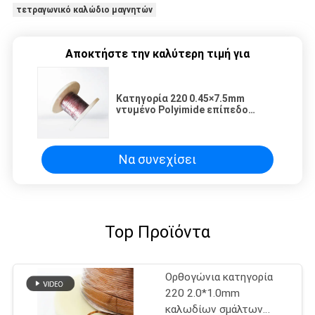
τετραγωνικό καλώδιο μαγνητών
Αποκτήστε την καλύτερη τιμή για
Κατηγορία 220 0.45×7.5mm
ντυμένο Polyimide επίπεδο
καλώδιο μαγνητών χαλκού
σμαλτωμένο καλώδιο μόνο
συνδέοντας για τη σπείρα
σημειωματάριων
Να συνεχίσει
Top Προϊόντα
Ορθογώνια κατηγορία
220 2.0*1.0mm
καλωδίων σμάλτων