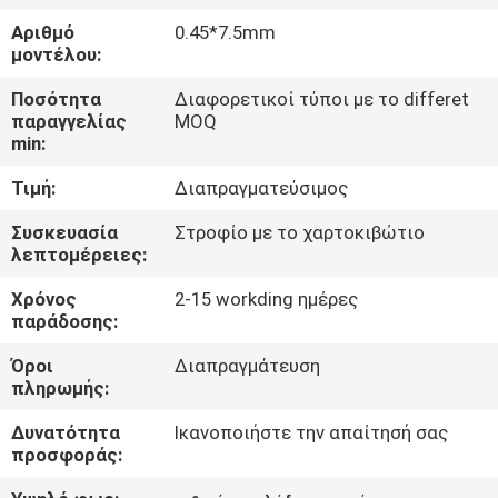
Αριθμό
0.45*7.5mm
ΠΟΙΟΤΙΚΌΣ
μοντέλου:
ΈΛΕΓΧΟΣ
Ποσότητα
Διαφορετικοί τύποι με το differet
παραγγελίας
MOQ
min:
ΜΑΣ
Τιμή:
Διαπραγματεύσιμος
ΕΛΆΤΕ
ΣΕ
Συσκευασία
Στροφίο με το χαρτοκιβώτιο
λεπτομέρειες:
ΕΠΑΦΉ
Χρόνος
2-15 workding ημέρες
ΜΕ
παράδοσης:
Όροι
Διαπραγμάτευση
ΕΙΔΉΣΕΙΣ
πληρωμής:
Δυνατότητα
Ικανοποιήστε την απαίτησή σας
ΖΗΤΉΣΤΕ
προσφοράς:
ΈΝΑ