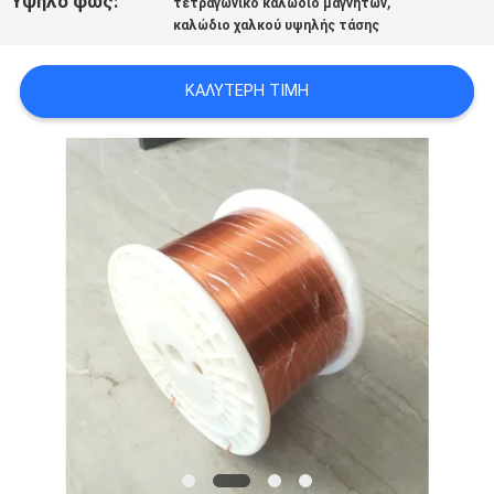
Υψηλό φως:
,
τετραγωνικό καλώδιο μαγνητών
ΑΠΌΣΠΑΣΜΑ
καλώδιο χαλκού υψηλής τάσης
SITEMAP
ΚΑΛΎΤΕΡΗ ΤΙΜΉ
PRIVACY
POLICY