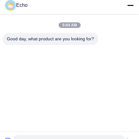
Echo
Υπερ 1,8 mmx0,2 mm UL AIW Εναμελωμένο χαλκό επίπεδο
σύρμα για κινητήρα
5:04 AM
UEWH Υπερ λεπτές 1,5 mmx0,1 mm ορθογώνιες σμιλεμένες
σχοινίτες χαλκού για τυλιγμό
Good day, what product are you looking for?
Λαϊκή κατηγορία
Όλα
Σμαλτωμένο 
Ορθογώνιο 
Καλώδιο Χαλκού
Καλώδιο Χαλκού
Εξαιρετικά 
Καλώδιο Μαγνητών
Σμαλτωμένο 
Πρόστιμο Καλώδιο 
Χαλκού
Καλώδιο Litz Ustc
Καλώδιο FIW
Μόνο Συνδέοντας 
Καλώδιο Litz 
Καλώδιο
Χαλκού