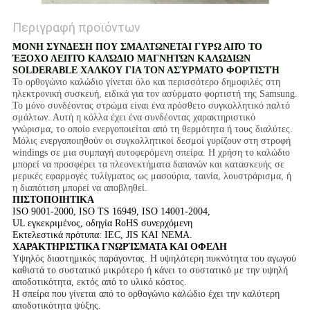
Περιγραφή προϊόντων
ΜΟΝΗ ΣΥΝΔΕΣΗ ΠΟΥ ΣΜΑΛΤΩΝΕΤΑΙ ΓΥΡΩ ΑΠΌ ΤΟ
ΈΞΟΧΟ ΛΕΠΤΌ ΚΑΛΏΔΙΟ ΜΑΓΝΗΤΏΝ ΚΑΛΩΔΙΩΝ
SOLDERABLE ΧΑΛΚΟΥ ΓΙΑ ΤΟΝ ΑΣΎΡΜΑΤΟ ΦΟΡΤΙΣΤΉ
Το ορθογώνιο καλώδιο γίνεται όλο και περισσότερο δημοφιλές στη
ηλεκτρονική συσκευή, ειδικά για τον ασύρματο φορτιστή της Samsung.
Το μόνο συνδέοντας στρώμα είναι ένα πρόσθετο συγκολλητικό παλτό
σμάλτων. Αυτή η κόλλα έχει ένα συνδέοντας χαρακτηριστικό
γνώρισμα, το οποίο ενεργοποιείται από τη θερμότητα ή τους διαλύτες.
Μόλις ενεργοποιηθούν οι συγκολλητικοί δεσμοί γυρίζουν στη στροφή
windings σε μια συμπαγή αυτοφερόμενη σπείρα. Η χρήση το καλώδιο
μπορεί να προσφέρει τα πλεονεκτήματα δαπανών και κατασκευής σε
μερικές εφαρμογές τυλίγματος ως μασούρια, ταινία, λουστράρισμα, ή
η διαπότιση μπορεί να αποβληθεί.
ΠΙΣΤΟΠΟΙΗΤΙΚΑ
ISO 9001-2000, ISO TS 16949, ISO 14001-2004,
UL εγκεκριμένος, οδηγία RoHS συνερχόμενη
Εκτελεστικά πρότυπα: IEC, JIS ΚΑΙ NEMA.
ΧΑΡΑΚΤΗΡΙΣΤΙΚΑ ΓΝΩΡΊΣΜΑΤΑ ΚΑΙ ΟΦΕΛΗ
Υψηλός διαστημικός παράγοντας. Η υψηλότερη πυκνότητα του αγωγού
καθιστά το συστατικό μικρότερο ή κάνει το συστατικό με την υψηλή
αποδοτικότητα, εκτός από το υλικό κόστος.
Η σπείρα που γίνεται από το ορθογώνιο καλώδιο έχει την καλύτερη
αποδοτικότητα ψύξης.