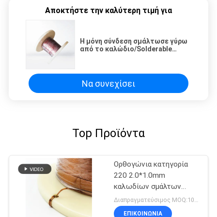
Αποκτήστε την καλύτερη τιμή για
Η μόνη σύνδεση σμάλτωσε γύρω
από το καλώδιο/Solderable
χαλκού έξοχο λεπτό καλώδιο
μαγνητών για τον ασύρματο
φορτιστή
Να συνεχίσει
Top Προϊόντα
Ορθογώνια κατηγορία
220 2.0*1.0mm
καλωδίων σμάλτων
χαλκού AIW
Διαπραγματεύσιμος MOQ:10 χιλιόγραμμο/χιλιόγραμμα
ΕΠΙΚΟΙΝΩΝΙΑ