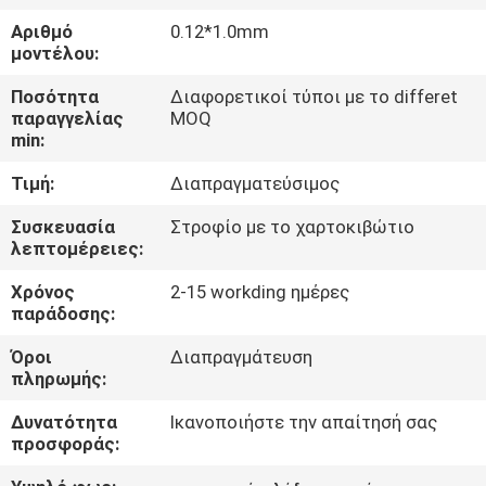
Αριθμό
0.12*1.0mm
ΠΟΙΟΤΙΚΌΣ
μοντέλου:
ΈΛΕΓΧΟΣ
Ποσότητα
Διαφορετικοί τύποι με το differet
παραγγελίας
MOQ
min:
ΜΑΣ
Τιμή:
Διαπραγματεύσιμος
ΕΛΆΤΕ
ΣΕ
Συσκευασία
Στροφίο με το χαρτοκιβώτιο
λεπτομέρειες:
ΕΠΑΦΉ
Χρόνος
2-15 workding ημέρες
ΜΕ
παράδοσης:
Όροι
Διαπραγμάτευση
ΕΙΔΉΣΕΙΣ
πληρωμής:
Δυνατότητα
Ικανοποιήστε την απαίτησή σας
ΖΗΤΉΣΤΕ
προσφοράς:
ΈΝΑ