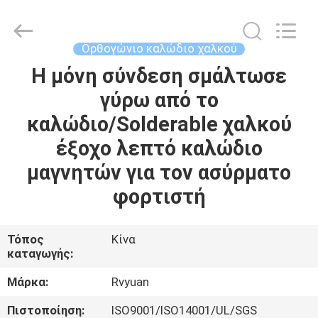
Tianjin
Ruiyuan
Electric
Material
Co,.Ltd.
Ορθογώνιο καλώδιο χαλκού
All
Rights
Reserved.
Η μόνη σύνδεση σμάλτωσε
ΣΠΊΤΙ
γύρω από το
ΠΡΟΪΌΝΤΑ
καλώδιο/Solderable χαλκού
έξοχο λεπτό καλώδιο
ΒΊΝΤΕΟ
μαγνητών για τον ασύρματο
φορτιστή
ΠΕΡΊΠΟΥ
ΕΜΕΊΣ
Τόπος
Κίνα
καταγωγής:
ΓΎΡΟΣ
Μάρκα:
Rvyuan
ΕΡΓΟΣΤΑΣΊΩΝ
Πιστοποίηση:
ISO9001/ISO14001/UL/SGS