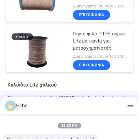
Μετασχηματιστή
Διαπραγματεύσιμος MOQ:20 κιλά
ΕΠΙΚΟΙΝΩΝΙΑ
Πηνίο φιλμ PTFE σύρμα
Litz με ταινία για
μετασχηματιστές
Διαπραγματεύσιμος MOQ:1000 M
ΕΠΙΚΟΙΝΩΝΙΑ
Καλώδιο Litz χαλκού
Σύρμα με ταινία Litz Wire 5000V Πολυϊμιδικό τυλιγμένο φιλμ
Mylar Καλυμμένο σύρμα χαλκού
Echo
Custom Litz Wire 0,03mmx600/2000 Kapton Tapeed Copper
Litz Wire
11:32 PM
Σύρμα Litz Tapeed 0,03mmx600 Copper Litz Wire for Copper