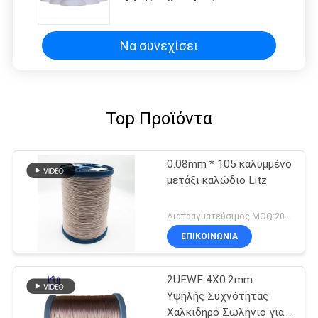
τύλιξε το τεφλόν σμαλτωμένο
μόνωση καλώδιο
Να συνεχίσει
Top Προϊόντα
0.08mm * 105 καλυμμένο
μετάξι καλώδιο Litz
Διαπραγματεύσιμος MOQ:20 χιλιόγραμμο/χιλιόγραμμα
ΕΠΙΚΟΙΝΩΝΙΑ
2UEWF 4X0.2mm
Υψηλής Συχνότητας
Χαλκιδηρό Σωλήνιο για