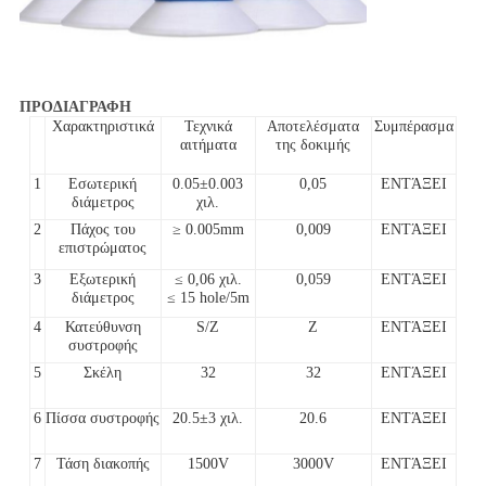
ΠΡΟΔΙΑΓΡΑΦΗ
Χαρακτηριστικά
Τεχνικά
Αποτελέσματα
Συμπέρασμα
αιτήματα
της δοκιμής
1
Εσωτερική
0.05±0.003
0,05
ΕΝΤΆΞΕΙ
διάμετρος
χιλ.
2
Πάχος του
≥ 0.005mm
0,009
ΕΝΤΆΞΕΙ
επιστρώματος
3
Εξωτερική
≤ 0,06 χιλ.
0,059
ΕΝΤΆΞΕΙ
διάμετρος
≤ 15 hole/5m
4
Κατεύθυνση
S/Z
Ζ
ΕΝΤΆΞΕΙ
συστροφής
5
Σκέλη
32
32
ΕΝΤΆΞΕΙ
6
Πίσσα συστροφής
20.5±3 χιλ.
20.6
ΕΝΤΆΞΕΙ
7
Τάση διακοπής
1500V
3000V
ΕΝΤΆΞΕΙ