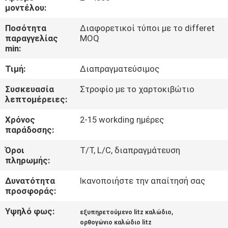
μοντέλου:
ΠΟΙΟΤΙΚΌΣ
Ποσότητα
Διαφορετικοί τύποι με το differet
ΈΛΕΓΧΟΣ
παραγγελίας
MOQ
min:
Τιμή:
Διαπραγματεύσιμος
ΜΑΣ
ΕΛΆΤΕ
Συσκευασία
Στροφίο με το χαρτοκιβώτιο
λεπτομέρειες:
ΣΕ
Χρόνος
2-15 workding ημέρες
ΕΠΑΦΉ
παράδοσης:
ΜΕ
Όροι
T/T, L/C, διαπραγμάτευση
πληρωμής:
ΕΙΔΉΣΕΙΣ
Δυνατότητα
Ικανοποιήστε την απαίτησή σας
προσφοράς:
ΖΗΤΉΣΤΕ
Υψηλό φως:
,
εξυπηρετούμενο litz καλώδιο
ΈΝΑ
ορθογώνιο καλώδιο litz