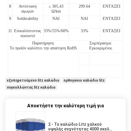
8
Αντίσταση
≤ 305,43
299.64
ΕΝΤΆΞΕΙ
αγωγών
Ω/km
9
Solderability
ΝΑΙ
ΝΑΙ
ΕΝΤΆΞΕΙ
11
Επικαλύπτοντας
33%/55%/60%
33%
ΕΝΤΆΞΕΙ
ποσοστό
Παρατήρηση:
Συμπέρασμα:
Το προϊόν καλύπτει την απαίτηση RoHS
Εγκεκριμένος
εξυπηρετούμενο litz καλώδιο
ορθογώνιο καλώδιο litz
συγκολλώντας litz καλώδιο
Αποκτήστε την καλύτερη τιμή για
2 - Το καλώδιο Litz χαλκού
υψηλής συχνότητας 4000 σκελών