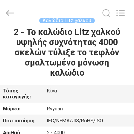
Tianjin
Ruiyuan
Electric
Material
Co,.Ltd.
Καλώδιο Litz χαλκού
All
Rights
Reserved.
2 - Το καλώδιο Litz χαλκού
ΣΠΊΤΙ
υψηλής συχνότητας 4000
ΠΡΟΪΌΝΤΑ
σκελών τύλιξε το τεφλόν
σμαλτωμένο μόνωση
ΒΊΝΤΕΟ
καλώδιο
ΠΕΡΊΠΟΥ
Τόπος
Κίνα
καταγωγής:
ΕΜΕΊΣ
Μάρκα:
Rvyuan
ΓΎΡΟΣ
Πιστοποίηση:
IEC/NEMA/JIS/RoHS/ISO
ΕΡΓΟΣΤΑΣΊΩΝ
Αριθμό
2 - 4000