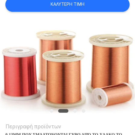
ΚΑΛΎΤΕΡΗ ΤΙΜΉ
ΑΠΌΣΠΑΣΜΑ
SITEMAP
PRIVACY
POLICY
Περιγραφή προϊόντων
0.13MM ΠΟΥ ΣΜΑΛΤΩΝΟΝΤΑΙ ΓΥΡΩ ΑΠΌ ΤΟ ΧΑΛΚΟ ΤΟ