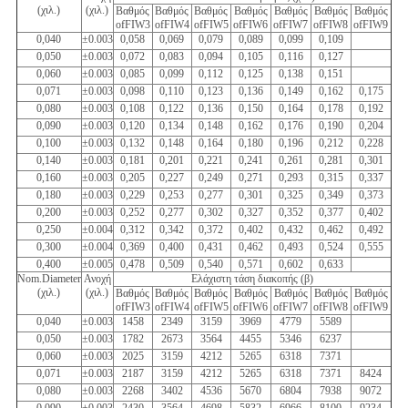
(χιλ.)
(χιλ.)
Βαθμός
Βαθμός
Βαθμός
Βαθμός
Βαθμός
Βαθμός
Βαθμός
ofFIW3
ofFIW4
ofFIW5
ofFIW6
ofFIW7
ofFIW8
ofFIW9
0,040
±0.003
0,058
0,069
0,079
0,089
0,099
0,109
0,050
±0.003
0,072
0,083
0,094
0,105
0,116
0,127
0,060
±0.003
0,085
0,099
0,112
0,125
0,138
0,151
0,071
±0.003
0,098
0,110
0,123
0,136
0,149
0,162
0,175
0,080
±0.003
0,108
0,122
0,136
0,150
0,164
0,178
0,192
0,090
±0.003
0,120
0,134
0,148
0,162
0,176
0,190
0,204
0,100
±0.003
0,132
0,148
0,164
0,180
0,196
0,212
0,228
0,140
±0.003
0,181
0,201
0,221
0,241
0,261
0,281
0,301
0,160
±0.003
0,205
0,227
0,249
0,271
0,293
0,315
0,337
0,180
±0.003
0,229
0,253
0,277
0,301
0,325
0,349
0,373
0,200
±0.003
0,252
0,277
0,302
0,327
0,352
0,377
0,402
0,250
±0.004
0,312
0,342
0,372
0,402
0,432
0,462
0,492
0,300
±0.004
0,369
0,400
0,431
0,462
0,493
0,524
0,555
0,400
±0.005
0,478
0,509
0,540
0,571
0,602
0,633
Nom.Diameter
Ανοχή
Ελάχιστη τάση διακοπής (β)
(χιλ.)
(χιλ.)
Βαθμός
Βαθμός
Βαθμός
Βαθμός
Βαθμός
Βαθμός
Βαθμός
ofFIW3
ofFIW4
ofFIW5
ofFIW6
ofFIW7
ofFIW8
ofFIW9
0,040
±0.003
1458
2349
3159
3969
4779
5589
0,050
±0.003
1782
2673
3564
4455
5346
6237
0,060
±0.003
2025
3159
4212
5265
6318
7371
0,071
±0.003
2187
3159
4212
5265
6318
7371
8424
0,080
±0.003
2268
3402
4536
5670
6804
7938
9072