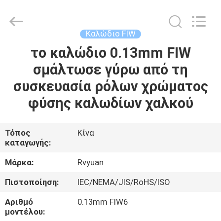
Tianjin
Ruiyuan
Electric
Material
Co,.Ltd.
Καλώδιο FIW
All
Rights
Reserved.
το καλώδιο 0.13mm FIW
ΣΠΊΤΙ
σμάλτωσε γύρω από τη
ΠΡΟΪΌΝΤΑ
συσκευασία ρόλων χρώματος
φύσης καλωδίων χαλκού
ΒΊΝΤΕΟ
Τόπος
Κίνα
καταγωγής:
ΠΕΡΊΠΟΥ
ΕΜΕΊΣ
Μάρκα:
Rvyuan
Πιστοποίηση:
IEC/NEMA/JIS/RoHS/ISO
ΓΎΡΟΣ
Αριθμό
0.13mm FIW6
ΕΡΓΟΣΤΑΣΊΩΝ
μοντέλου: