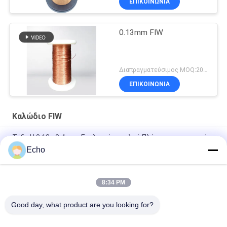
ΕΠΙΚΟΙΝΩΝΙΑ
0.13mm FIW
Διαπραγματεύσιμος MOQ:20 χιλιόγραμμο/χιλιόγραμμα
ΕΠΙΚΟΙΝΩΝΙΑ
Καλώδιο FIW
Τάξη H 0,13 - 0,4 mm Εναλισμένο χαλκό Πλήρως απομονωμένο
σύρμα FIW σύρμα
Echo
22 Swg Fiw Wire Εναλισμένο χαλκό πλήρως απομονωμένο
8:34 PM
FIW6 Εναλισμένο χαλκό 0,5 mm 0,711 mm Πλήρως
απομονωμένο
Good day, what product are you looking for?
Λαϊκή κατηγορία
Όλα