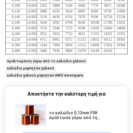
0,090
±0.003
2430
3564
4698
5832
6966
8100
9234
0,100
±0.003
2592
3888
5184
6480
7776
9072
10368
0,120
±0.003
2888
4256
5624
6992
8360
9728
11096
0,140
±0.003
3116
4636
6156
7676
9196
10716
12236
0,160
±0.003
3420
5092
6764
8436
10108
11780
13452
0,180
±0.003
3724
5548
7372
9196
11020
12844
14668
0,200
±0.003
3952
5852
7752
9652
11552
13452
15352
0,250
±0.004
4712
6992
9272
11552
13832
16112
18392
0,300
±0.004
5244
7600
9956
12312
14668
17024
19380
0,400
±0.005
5460
7630
9800
11970
14140
16310
σμαλτωμένος γύρω από το καλώδιο χαλκού
καλώδιο μαγνητών χαλκού
καλώδιο χαλκού μαγνητών AWG wiresquare
Αποκτήστε την καλύτερη τιμή για
το καλώδιο 0.13mm FIW
σμάλτωσε γύρω από τη
συσκευασία ρόλων χρώματος
φύσης καλωδίων χαλκού