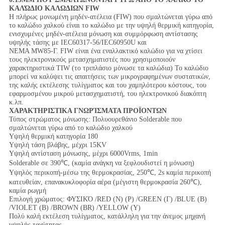
ΚΑΛΏΔΙΟ ΚΑΛΩΔΙΩΝ FIW
Η πλήρως μονωμένη μηδέν-ατέλεια (FIW) που σμαλτώνεται γύρω από
το καλώδιο χαλκού είναι το καλώδιο με την υψηλή θερμική κατηγορία,
ενισχυμένες μηδέν-ατέλεια μόνωση και συμμόρφωση αντίστασης
υψηλής τάσης με IEC60317-56/IEC60950U και
NEMA MW85-Γ. FIW είναι ένα εναλλακτικό καλώδιο για να χτίσει
τους ηλεκτρονικούς μετασχηματιστές που χρησιμοποιούν
χαρακτηριστικά TIW (το τριπλάσιο μόνωσε τα καλώδια) Το καλώδιο
μπορεί να καλύψει τις απαιτήσεις των μικρογραφημένων συστατικών,
της καλής εκτέλεσης τυλίγματος και του χαμηλότερου κόστους, του
εφαρμοσμένου μικρού μετασχηματιστή, του ηλεκτρονικού διακόπτη
κ.λπ.
ΧΑΡΑΚΤΗΡΙΣΤΙΚΑ ΓΝΩΡΊΣΜΑΤΑ ΠΡΟΪΟΝΤΩΝ
Τύπος στρώματος μόνωσης: Πολυουρεθάνιο Solderable που
σμαλτώνεται γύρω από το καλώδιο χαλκού
Υψηλή θερμική κατηγορία 180
Υψηλή τάση βλάβης, μέχρι 15KV
Υψηλή αντίσταση μόνωσης, μέχρι 6000Vrms, 1min
Solderable σε 390℃, (καμία ανάγκη να ξεφλουδιστεί η μόνωση)
Υψηλός περικοπή-μέσω της θερμοκρασίας, 250℃, 2s καμία περικοπή
κατευθείαν, επανακυκλοφορία αέρα (μέγιστη θερμοκρασία 260℃),
καμία ρωγμή
Επιλογή χρώματος: ΦΥΣΙΚΌ /RED (Ν) (Ρ) /GREEN (Γ) /BLUE (Β)
/VIOLET (Β) /BROWN (BR) /YELLOW (Υ)
Πολύ καλή εκτέλεση τυλίγματος, κατάλληλη για την άνεμος μηχανή
υψηλής ταχύτητας.