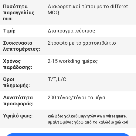
Ποσότητα
Διαφορετικοί τύποι με το differet
ΠΟΙΟΤΙΚΌΣ
παραγγελίας
MOQ
min:
ΈΛΕΓΧΟΣ
Τιμή:
Διαπραγματεύσιμος
ΜΑΣ
Συσκευασία
Στροφίο με το χαρτοκιβώτιο
λεπτομέρειες:
ΕΛΆΤΕ
Χρόνος
2-15 workding ημέρες
ΣΕ
παράδοσης:
ΕΠΑΦΉ
Όροι
T/T, L/C
ΜΕ
πληρωμής:
Δυνατότητα
200 τόνος/τόνοι το μήνα
ΕΙΔΉΣΕΙΣ
προσφοράς:
Υψηλό φως:
,
καλώδιο χαλκού μαγνητών AWG wiresquare
ΖΗΤΉΣΤΕ
σμαλτωμένος γύρω από το καλώδιο χαλκού
ΈΝΑ