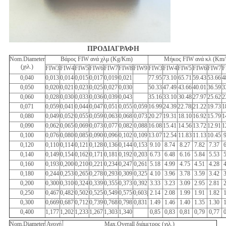
ΠΡΟΔΙΑΓΡΑΦΗ
Nom.Diameter
Βάρος FIW ανά χλμ (Kg/Km)
Μήκος FIW ανά κλ (Km
(χιλ.)
FIW3
FIW4
FIW5
FIW6
FIW7
FIW8
FIW9
FIW3
FIW4
FIW5
FIW6
FIW7
F
0,040
0,013
0,014
0,015
0,017
0,019
0,021
77.95
73.10
65.71
59.43
53.66
4
0,050
0,020
0,021
0,023
0,025
0,027
0,030
50.33
47.49
43.66
40.01
36.59
3
0,060
0,028
0,030
0,033
0,036
0,039
0,043
35.16
33.10
30.48
27.97
25.62
2
0,071
0,059
0,041
0,044
0,047
0,051
0,055
0,059
16.99
24.39
22.78|
21.22
19.73
1
0,080
0,049
0,052
0,055
0,059
0,063
0,068
0,073
20.27
19.31
18.10
16.92
15.79
1
0,090
0,062
0,065
0,069
0,073
0,077
0,082
0,088
16.08
15.41
14.56
13.72
12.91
1
0,100
0,076
0,080
0,085
0,090
0,096
0,102
0,109
13.07
12.54
11.83
11.13
10.45
0,120
0,110
0,114
0,121
0,128
0,136
0,144
0,153
9.10
8.74
8.27
7.82
7.37
0,140
0,149
0,154
0,162
0,171
0,181
0,192
0,203
6.73
6.48
6.16
5.84
5.53
0,160
0,193
0,200
0,210
0,221
0,234
0,247
0,261
5.18
4.99
4.75
4.51
4.28
0,180
0,244
0,253
0,265
0,278
0,293
0,309
0,325
4.10
3.96
3.78
3.59
3.42
0,200
0,300
0,310
0,324
0,339
0,355
0,373
0,392
3.33
3.23
3.09
2.95
2.81
0,250
0,467
0,482
0,502
0,525
0,549
0,575
0,603|
2.14
2.08
1.99
1.91
1.82
0,300
0,669
0,687
0,712
0,739
0,768
0,798
0,831
1.49
1.46
1.40
1.35
1.30
0,400
1,177
1,202
1,233
1,267
1,303
1,340
0,85
0,83
0,81
0,79
0,77
Nom.Diameter
Ανοχή
Max.Overall διάμετρος (χιλ.)