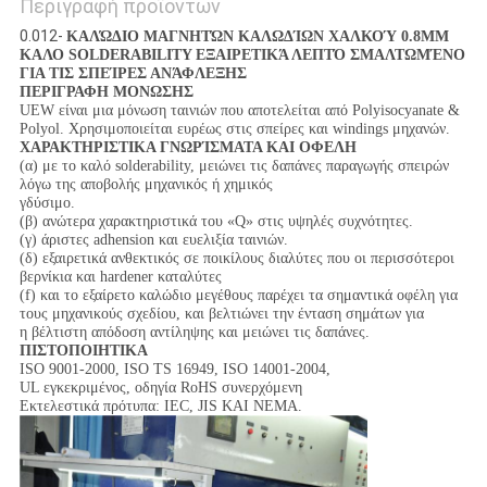
Περιγραφή προϊόντων
0.012-
ΚΑΛΏΔΙΟ ΜΑΓΝΗΤΏΝ ΚΑΛΩΔΊΩΝ ΧΑΛΚΟΎ 0.8MM
ΚΑΛΟ SOLDERABILITY ΕΞΑΙΡΕΤΙΚΆ ΛΕΠΤΌ ΣΜΑΛΤΩΜΈΝΟ
ΓΙΑ ΤΙΣ ΣΠΕΊΡΕΣ ΑΝΆΦΛΕΞΗΣ
ΠΕΡΙΓΡΑΦΗ ΜΟΝΩΣΗΣ
UEW είναι μια μόνωση ταινιών που αποτελείται από Polyisocyanate &
Polyol. Χρησιμοποιείται ευρέως στις σπείρες και windings μηχανών.
ΧΑΡΑΚΤΗΡΙΣΤΙΚΑ ΓΝΩΡΊΣΜΑΤΑ ΚΑΙ ΟΦΕΛΗ
(α) με το καλό solderability, μειώνει τις δαπάνες παραγωγής σπειρών
λόγω της αποβολής μηχανικός ή χημικός
γδύσιμο.
(β) ανώτερα χαρακτηριστικά του «Q» στις υψηλές συχνότητες.
(γ) άριστες adhension και ευελιξία ταινιών.
(δ) εξαιρετικά ανθεκτικός σε ποικίλους διαλύτες που οι περισσότεροι
βερνίκια και hardener καταλύτες
(f) και το εξαίρετο καλώδιο μεγέθους παρέχει τα σημαντικά οφέλη για
τους μηχανικούς σχεδίου, και βελτιώνει την ένταση σημάτων για
η βέλτιστη απόδοση αντίληψης και μειώνει τις δαπάνες.
ΠΙΣΤΟΠΟΙΗΤΙΚΑ
ISO 9001-2000, ISO TS 16949, ISO 14001-2004,
UL εγκεκριμένος, οδηγία RoHS συνερχόμενη
Εκτελεστικά πρότυπα: IEC, JIS ΚΑΙ NEMA.