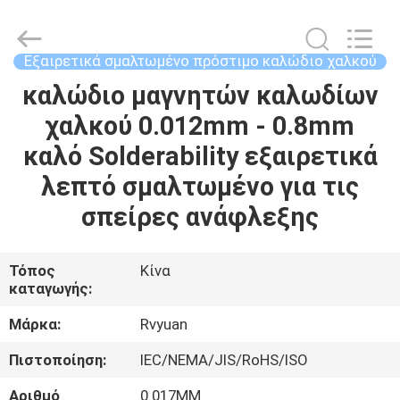
Tianjin
Ruiyuan
Electric
Material
Co,.Ltd.
Εξαιρετικά σμαλτωμένο πρόστιμο καλώδιο χαλκού
All
Rights
Reserved.
καλώδιο μαγνητών καλωδίων
ΣΠΊΤΙ
χαλκού 0.012mm - 0.8mm
ΠΡΟΪΌΝΤΑ
καλό Solderability εξαιρετικά
λεπτό σμαλτωμένο για τις
ΒΊΝΤΕΟ
σπείρες ανάφλεξης
ΠΕΡΊΠΟΥ
Τόπος
Κίνα
καταγωγής:
ΕΜΕΊΣ
Μάρκα:
Rvyuan
ΓΎΡΟΣ
Πιστοποίηση:
IEC/NEMA/JIS/RoHS/ISO
ΕΡΓΟΣΤΑΣΊΩΝ
Αριθμό
0.017MM