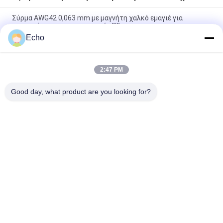
Σύρμα AWG42 0,063 mm με μαγνήτη χαλκό εμαγιέ για
μινιατούρες μετασχηματιστές RF
Echo
Πολυουρεθάνη 0,06mm 155°C/180°C Εμαγιέ στρογγυλό σύρμα
χαλκού για στερεό μονωμένο χαλκό υψηλής καθαρότητας
2:47 PM
Σύρμα μαγνήτη χαλκού 0,032 mm για αισθητήρες ρεύματος
υψηλής ακρίβειας
Good day, what product are you looking for?
Λαϊκή κατηγορία
Όλα
Σμαλτωμένο 
Ορθογώνιο 
Καλώδιο Χαλκού
Καλώδιο Χαλκού
Εξαιρετικά 
Καλώδιο Μαγνητών
Σμαλτωμένο 
Πρόστιμο Καλώδιο 
Χαλκού
Καλώδιο Litz Ustc
Καλώδιο FIW