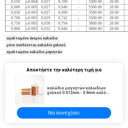
0,550
±0.004
0,027
0,590
-
3300.00
28.00
0,600
±0.005
0,027
0,640
-
3500.00
28.00
0,650
±0.005
0,027
0,690
-
3500.00
28.00
0,700
±0.005
0,029
0,742
-
3500.00
28.00
0,750
±0.005
0,030
0,794
-
3800.00
28.00
0,800
±0.005
0,032
0,846
-
3800.00
28.00
σμαλτωμένο άνεμος καλώδιο
μόνο συνδέοντας καλώδιο χαλκού
σμαλτωμένο καλώδιο μαγνητών
Αποκτήστε την καλύτερη τιμή για
καλώδιο μαγνητών καλωδίων
χαλκού 0.012mm - 0.8mm καλό
Solderability εξαιρετικά λεπτό
σμαλτωμένο για τις σπείρες
ανάφλεξης
Να συνεχίσει