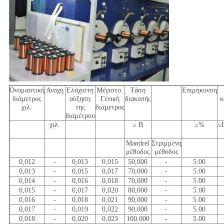
Ονομαστική
Ανοχή
Ελάχιστη
Μέγιστο.
Τάση
Επιμήκυνση
διάμετρος
αύξηση
Γενική
διακοπής
κ
χιλ.
της
διάμετρος
διαμέτρου
χιλ.
≥ Β
≥%
≤D
Mandrel
Στριμμένη
μέθοδος
μέθοδος
0,012
-
0,013
0,015
50,000
-
5.00
0,013
-
0,015
0,017
70,000
-
5.00
0,014
-
0,016
0,018
70,000
-
5.00
0,015
-
0,017
0,020
80,000
-
5.00
0,016
-
0,018
0,021
90,000
-
5.00
0,017
-
0,019
0,022
90,000
-
5.00
0,018
-
0,020
0,023
100,000
-
5.00