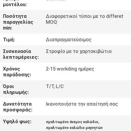
μοντέλου:
ΠΟΙΟΤΙΚΌΣ
Ποσότητα
Διαφορετικοί τύποι με το differet
ΈΛΕΓΧΟΣ
παραγγελίας
MOQ
min:
Τιμή:
Διαπραγματεύσιμος
ΜΑΣ
ΕΛΆΤΕ
Συσκευασία
Στροφίο με το χαρτοκιβώτιο
λεπτομέρειες:
ΣΕ
Χρόνος
2-15 workding ημέρες
ΕΠΑΦΉ
παράδοσης:
ΜΕ
Όροι
T/T, L/C
πληρωμής:
ΕΙΔΉΣΕΙΣ
Δυνατότητα
Ικανοποιήστε την απαίτησή σας
προσφοράς:
ΖΗΤΉΣΤΕ
Υψηλό φως:
,
σμαλτωμένο άνεμος καλώδιο
ΈΝΑ
σμαλτωμένο καλώδιο μαγνητών