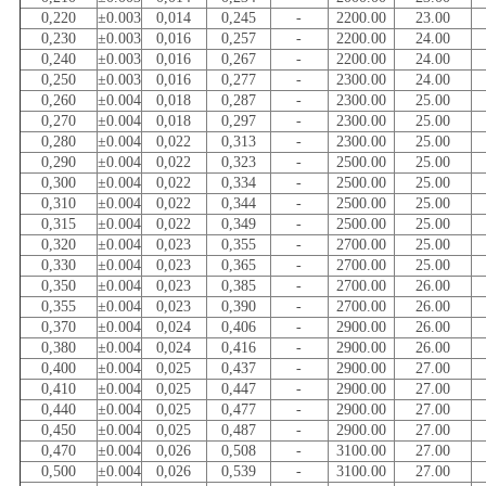
0,220
±0.003
0,014
0,245
-
2200.00
23.00
0,230
±0.003
0,016
0,257
-
2200.00
24.00
0,240
±0.003
0,016
0,267
-
2200.00
24.00
0,250
±0.003
0,016
0,277
-
2300.00
24.00
0,260
±0.004
0,018
0,287
-
2300.00
25.00
0,270
±0.004
0,018
0,297
-
2300.00
25.00
0,280
±0.004
0,022
0,313
-
2300.00
25.00
0,290
±0.004
0,022
0,323
-
2500.00
25.00
0,300
±0.004
0,022
0,334
-
2500.00
25.00
0,310
±0.004
0,022
0,344
-
2500.00
25.00
0,315
±0.004
0,022
0,349
-
2500.00
25.00
0,320
±0.004
0,023
0,355
-
2700.00
25.00
0,330
±0.004
0,023
0,365
-
2700.00
25.00
0,350
±0.004
0,023
0,385
-
2700.00
26.00
0,355
±0.004
0,023
0,390
-
2700.00
26.00
0,370
±0.004
0,024
0,406
-
2900.00
26.00
0,380
±0.004
0,024
0,416
-
2900.00
26.00
0,400
±0.004
0,025
0,437
-
2900.00
27.00
0,410
±0.004
0,025
0,447
-
2900.00
27.00
0,440
±0.004
0,025
0,477
-
2900.00
27.00
0,450
±0.004
0,025
0,487
-
2900.00
27.00
0,470
±0.004
0,026
0,508
-
3100.00
27.00
0,500
±0.004
0,026
0,539
-
3100.00
27.00