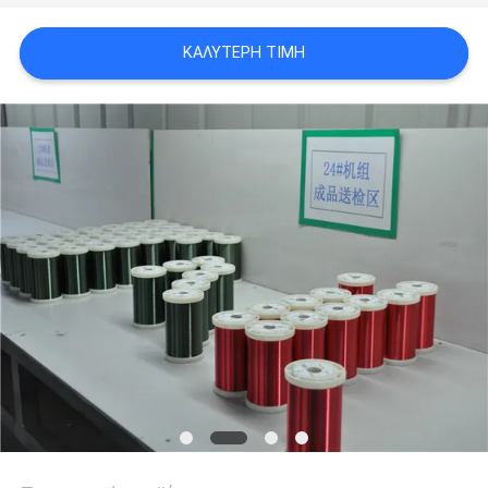
ΑΠΌΣΠΑΣΜΑ
ΚΑΛΎΤΕΡΗ ΤΙΜΉ
SITEMAP
PRIVACY
POLICY