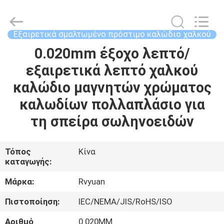
Tianjin
Ruiyuan
Electric
Material
Co,.Ltd.
Εξαιρετικά σμαλτωμένο πρόστιμο καλώδιο χαλκού
All
Rights
Reserved.
0.020mm έξοχο λεπτό/
ΣΠΊΤΙ
εξαιρετικά λεπτό χαλκού
ΠΡΟΪΌΝΤΑ
καλώδιο μαγνητών χρώματος
καλωδίων πολλαπλάσιο για
ΒΊΝΤΕΟ
τη σπείρα σωληνοειδών
ΠΕΡΊΠΟΥ
Τόπος
Κίνα
καταγωγής:
ΕΜΕΊΣ
Μάρκα:
Rvyuan
ΓΎΡΟΣ
Πιστοποίηση:
IEC/NEMA/JIS/RoHS/ISO
ΕΡΓΟΣΤΑΣΊΩΝ
Αριθμό
0.020MM