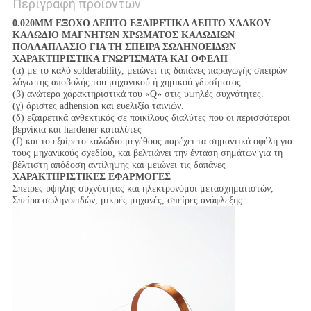
Περιγραφή προϊόντων
0.020MM ΕΞΟΧΟ ΛΕΠΤΟ ΕΞΑΙΡΕΤΙΚΑ ΛΕΠΤΟ ΧΑΛΚΟΥ
ΚΑΛΩΔΙΟ ΜΑΓΝΗΤΩΝ ΧΡΩΜΑΤΟΣ ΚΑΛΩΔΙΩΝ
ΠΟΛΛΑΠΛΑΣΙΟ ΓΙΑ ΤΗ ΣΠΕΙΡΑ ΣΩΛΗΝΟΕΙΔΩΝ
ΧΑΡΑΚΤΗΡΙΣΤΙΚΑ ΓΝΩΡΊΣΜΑΤΑ ΚΑΙ ΟΦΕΛΗ
(α) με το καλό solderability, μειώνει τις δαπάνες παραγωγής σπειρών
λόγω της αποβολής του μηχανικού ή χημικού γδυσίματος.
(β) ανώτερα χαρακτηριστικά του «Q» στις υψηλές συχνότητες.
(γ) άριστες adhension και ευελιξία ταινιών.
(δ) εξαιρετικά ανθεκτικός σε ποικίλους διαλύτες που οι περισσότεροι
βερνίκια και hardener καταλύτες
(f) και το εξαίρετο καλώδιο μεγέθους παρέχει τα σημαντικά οφέλη για
τους μηχανικούς σχεδίου, και βελτιώνει την ένταση σημάτων για τη
βέλτιστη απόδοση αντίληψης και μειώνει τις δαπάνες
ΧΑΡΑΚΤΗΡΙΣΤΙΚΕΣ ΕΦΑΡΜΟΓΕΣ
Σπείρες υψηλής συχνότητας και ηλεκτρονόμοι μετασχηματιστών,
Σπείρα σωληνοειδών, μικρές μηχανές, σπείρες ανάφλεξης.