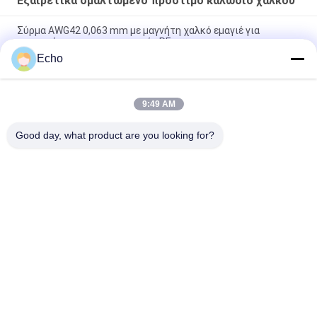
Εξαιρετικά σμαλτωμένο πρόστιμο καλώδιο χαλκού
Σύρμα AWG42 0,063 mm με μαγνήτη χαλκό εμαγιέ για
μινιατούρες μετασχηματιστές RF
Echo
Πολυουρεθάνη 0,06mm 155°C/180°C Εμαγιέ στρογγυλό σύρμα
χαλκού για στερεό μονωμένο χαλκό υψηλής καθαρότητας
9:49 AM
Σύρμα μαγνήτη χαλκού 0,032 mm για αισθητήρες ρεύματος
υψηλής ακρίβειας
Good day, what product are you looking for?
Λαϊκή κατηγορία
Όλα
Σμαλτωμένο 
Ορθογώνιο 
Καλώδιο Χαλκού
Καλώδιο Χαλκού
Εξαιρετικά 
Καλώδιο Μαγνητών
Σμαλτωμένο 
Πρόστιμο Καλώδιο 
Χαλκού
Καλώδιο Litz Ustc
Καλώδιο FIW