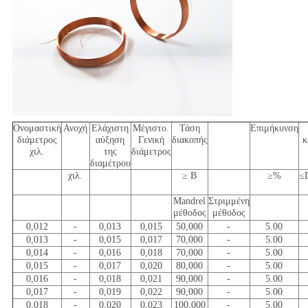
Ονομαστική
Ανοχή
Ελάχιστη
Μέγιστο.
Τάση
Επιμήκυνση
διάμετρος
αύξηση
Γενική
διακοπής
κ
χιλ.
της
διάμετρος
διαμέτρου
χιλ.
≥ Β
≥%
≤D
Mandrel
Στριμμένη
μέθοδος
μέθοδος
0,012
-
0,013
0,015
50,000
-
5.00
0,013
-
0,015
0,017
70,000
-
5.00
0,014
-
0,016
0,018
70,000
-
5.00
0,015
-
0,017
0,020
80,000
-
5.00
0,016
-
0,018
0,021
90,000
-
5.00
0,017
-
0,019
0,022
90,000
-
5.00
0,018
-
0,020
0,023
100,000
-
5.00