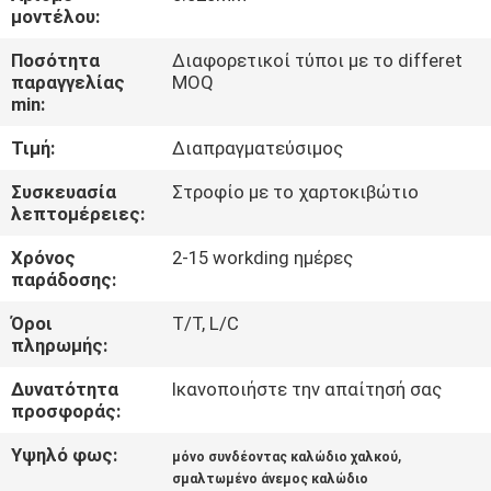
μοντέλου:
ΠΟΙΟΤΙΚΌΣ
Ποσότητα
Διαφορετικοί τύποι με το differet
ΈΛΕΓΧΟΣ
παραγγελίας
MOQ
min:
Τιμή:
Διαπραγματεύσιμος
ΜΑΣ
ΕΛΆΤΕ
Συσκευασία
Στροφίο με το χαρτοκιβώτιο
λεπτομέρειες:
ΣΕ
Χρόνος
2-15 workding ημέρες
ΕΠΑΦΉ
παράδοσης:
ΜΕ
Όροι
T/T, L/C
πληρωμής:
ΕΙΔΉΣΕΙΣ
Δυνατότητα
Ικανοποιήστε την απαίτησή σας
προσφοράς:
ΖΗΤΉΣΤΕ
Υψηλό φως:
,
μόνο συνδέοντας καλώδιο χαλκού
ΈΝΑ
σμαλτωμένο άνεμος καλώδιο