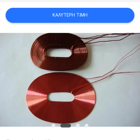
ΑΠΌΣΠΑΣΜΑ
ΚΑΛΎΤΕΡΗ ΤΙΜΉ
SITEMAP
PRIVACY
POLICY