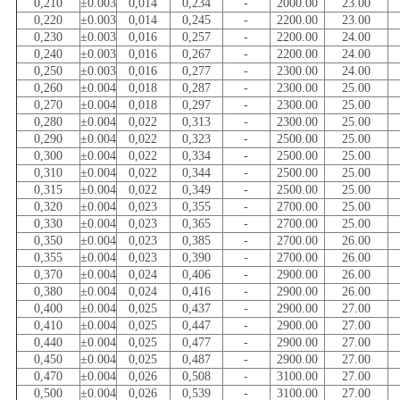
0,210
±0.003
0,014
0,234
-
2000.00
23.00
0,220
±0.003
0,014
0,245
-
2200.00
23.00
0,230
±0.003
0,016
0,257
-
2200.00
24.00
0,240
±0.003
0,016
0,267
-
2200.00
24.00
0,250
±0.003
0,016
0,277
-
2300.00
24.00
0,260
±0.004
0,018
0,287
-
2300.00
25.00
0,270
±0.004
0,018
0,297
-
2300.00
25.00
0,280
±0.004
0,022
0,313
-
2300.00
25.00
0,290
±0.004
0,022
0,323
-
2500.00
25.00
0,300
±0.004
0,022
0,334
-
2500.00
25.00
0,310
±0.004
0,022
0,344
-
2500.00
25.00
0,315
±0.004
0,022
0,349
-
2500.00
25.00
0,320
±0.004
0,023
0,355
-
2700.00
25.00
0,330
±0.004
0,023
0,365
-
2700.00
25.00
0,350
±0.004
0,023
0,385
-
2700.00
26.00
0,355
±0.004
0,023
0,390
-
2700.00
26.00
0,370
±0.004
0,024
0,406
-
2900.00
26.00
0,380
±0.004
0,024
0,416
-
2900.00
26.00
0,400
±0.004
0,025
0,437
-
2900.00
27.00
0,410
±0.004
0,025
0,447
-
2900.00
27.00
0,440
±0.004
0,025
0,477
-
2900.00
27.00
0,450
±0.004
0,025
0,487
-
2900.00
27.00
0,470
±0.004
0,026
0,508
-
3100.00
27.00
0,500
±0.004
0,026
0,539
-
3100.00
27.00