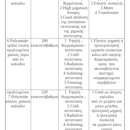
καλώδιο
θερμότητας.
2.Electric συσκευή
2.High μηχανική
3.Meter
δύναμη.
4.Transformer
3.Good απόδοση
της involution-
αντίστασης και
της χημικής
αντίστασης.
6.Polyamide-
200
1. Υψηλή -
1.Electric μηχανή ή
ιμίδιο ένωση
εκατοντάβαθμος
θερμοκρασία -
ηλεκτρολογική
σμαλτωμένος
αντίσταση
εργασία συσκευών
χαλκός γύρω
2.Cold-
κάτω από υψηλής
από το
αντίσταση.
θερμοκρασίας,
καλώδιο
3.Radiation-
κρύο, που
αντίσταση
ακτινοβολείται
4.Softening-
αυστηρό,
αντίσταση
υπερφορτωμένο
5.Freezing-
περιβάλλον
αντίσταση
σμαλτωμένος
220
1. Υψηλή -
1.Used ως άνεμος
7.Polyimide
εκατοντάβαθμος
θερμοκρασία -
καλώδιο
κύκλος χαλκού
αντίσταση
από το μεγάλο και
καλώδιο
2.Cold-
μέσο μέγεθος
αντίσταση.
ηλεκτρική μηχανή
3.Radiation-
ή ηλεκτρική
αντίσταση
συσκευή
4.Softening-
να εργαστεί κάτω
αντίσταση
υψηλή