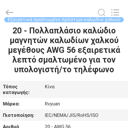
Tianjin
Ruiyuan
Electric
Material
Co,.Ltd.
Εξαιρετικά σμαλτωμένο πρόστιμο καλώδιο χαλκού
All
Rights
Reserved.
20 - Πολλαπλάσιο καλώδιο
ΣΠΊΤΙ
μαγνητών καλωδίων χαλκού
ΠΡΟΪΌΝΤΑ
μεγέθους AWG 56 εξαιρετικά
λεπτό σμαλτωμένο για τον
ΒΊΝΤΕΟ
υπολογιστή/το τηλέφωνο
ΠΕΡΊΠΟΥ
Τόπος
Κίνα
καταγωγής:
ΕΜΕΊΣ
Μάρκα:
Rvyuan
ΓΎΡΟΣ
Πιστοποίηση:
IEC/NEMA/JIS/RoHS/ISO
ΕΡΓΟΣΤΑΣΊΩΝ
Αριθμό
20 - AWG 56