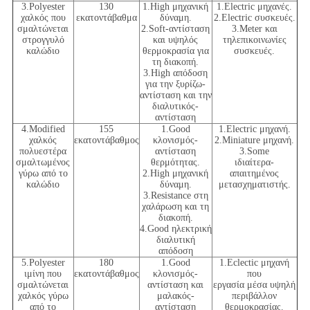
3.Polyester
130
1.High μηχανική
1.Electric μηχανές.
χαλκός που
εκατοντάβαθμα
δύναμη.
2.Electric συσκευές.
σμαλτώνεται
2.Soft-αντίσταση
3.Meter και
στρογγυλό
και υψηλός
τηλεπικοινωνίες
καλώδιο
θερμοκρασία για
συσκευές.
τη διακοπή.
3.High απόδοση
για την ξυρίζω-
αντίσταση και την
διαλυτικός-
αντίσταση
4.Modified
155
1.Good
1.Electric μηχανή.
χαλκός
εκατοντάβαθμος
κλονισμός-
2.Miniature μηχανή.
πολυεστέρα
αντίσταση
3.Some
σμαλτωμένος
θερμότητας.
ιδιαίτερα-
γύρω από το
2.High μηχανική
απαιτημένος
καλώδιο
δύναμη.
μετασχηματιστής.
3.Resistance στη
χαλάρωση και τη
διακοπή.
4.Good ηλεκτρική
διαλυτική
απόδοση
5.Polyester
180
1.Good
1.Eclectic μηχανή
ιμίνη που
εκατοντάβαθμος
κλονισμός-
που
σμαλτώνεται
αντίσταση και
εργασία μέσα υψηλή
χαλκός γύρω
μαλακός-
περιβάλλον
από το
αντίσταση
θερμοκρασίας.