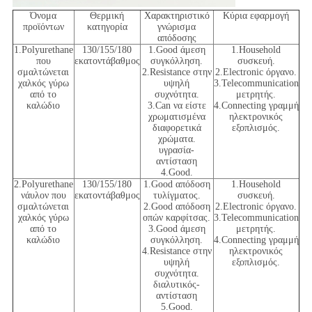
Όνομα
Θερμική
Χαρακτηριστικό
Κύρια εφαρμογή
προϊόντων
κατηγορία
γνώρισμα
απόδοσης
1.Polyurethane
130/155/180
1.Good άμεση
1.Household
που
εκατοντάβαθμος
συγκόλληση.
συσκευή.
σμαλτώνεται
2.Resistance στην
2.Electronic όργανο.
χαλκός γύρω
υψηλή
3.Telecommunication
από το
συχνότητα.
μετρητής.
καλώδιο
3.Can να είστε
4.Connecting γραμμή
χρωματισμένα
ηλεκτρονικός
διαφορετικά
εξοπλισμός.
χρώματα.
υγρασία-
αντίσταση
4.Good.
2.Polyurethane
130/155/180
1.Good απόδοση
1.Household
νάυλον που
εκατοντάβαθμος
τυλίγματος.
συσκευή.
σμαλτώνεται
2.Good απόδοση
2.Electronic όργανο.
χαλκός γύρω
οπών καρφίτσας.
3.Telecommunication
από το
3.Good άμεση
μετρητής.
καλώδιο
συγκόλληση.
4.Connecting γραμμή
4.Resistance στην
ηλεκτρονικός
υψηλή
εξοπλισμός.
συχνότητα.
διαλυτικός-
αντίσταση
5.Good.