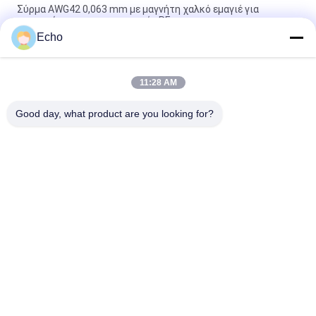
Σύρμα AWG42 0,063 mm με μαγνήτη χαλκό εμαγιέ για
μινιατούρες μετασχηματιστές RF
Echo
Πολυουρεθάνη 0,06mm 155°C/180°C Εμαγιέ στρογγυλό σύρμα
χαλκού για στερεό μονωμένο χαλκό υψηλής καθαρότητας
11:28 AM
Σύρμα μαγνήτη χαλκού 0,032 mm για αισθητήρες ρεύματος
υψηλής ακρίβειας
Good day, what product are you looking for?
Λαϊκή κατηγορία
Όλα
Σμαλτωμένο 
Ορθογώνιο 
Καλώδιο Χαλκού
Καλώδιο Χαλκού
Εξαιρετικά 
Καλώδιο Μαγνητών
Σμαλτωμένο 
Πρόστιμο Καλώδιο 
Χαλκού
Καλώδιο Litz Ustc
Καλώδιο FIW
Μόνο Συνδέοντας 
Καλώδιο Litz 