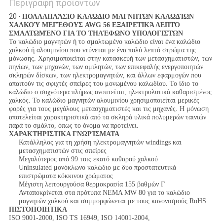
Περιγραφή προϊόντων
20 -
ΠΟΛΛΑΠΛΆΣΙΟ ΚΑΛΏΔΙΟ ΜΑΓΝΗΤΏΝ ΚΑΛΩΔΊΩΝ
ΧΑΛΚΟΎ ΜΕΓΈΘΟΥΣ AWG 56 ΕΞΑΙΡΕΤΙΚΆ ΛΕΠΤΌ
ΣΜΑΛΤΩΜΈΝΟ ΓΙΑ ΤΟ ΤΗΛΈΦΩΝΟ ΥΠΟΛΟΓΙΣΤΏΝ
Το καλώδιο μαγνητών ή το σμαλτωμένο καλώδιο είναι ένα καλώδιο
χαλκού ή αλουμινίου που ντύνεται με ένα πολύ λεπτό στρώμα της
μόνωσης. Χρησιμοποιείται στην κατασκευή των μετασχηματιστών, των
πηνίων, των μηχανών, των ομιλητών, των επικεφαλής ενεργοποιητών
σκληρών δίσκων, των ηλεκτρομαγνητών, και άλλων εφαρμογών που
απαιτούν τις σφιχτές σπείρες του μονωμένου καλωδίου. Το ίδιο το
καλώδιο ο συχνότερα πλήρως ανοπτείται, ηλεκτρολυτικά καθαρισμένος
χαλκός. Το καλώδιο μαγνητών αλουμινίου χρησιμοποιείται μερικές
φορές για τους μεγάλους μετασχηματιστές και τις μηχανές. Η μόνωση
αποτελείται χαρακτηριστικά από τα σκληρά υλικά πολυμερών ταινιών
παρά το σμάλτο, όπως το όνομα να προτείνει.
ΧΑΡΑΚΤΗΡΙΣΤΙΚΑ ΓΝΩΡΊΣΜΑΤΑ
Κατάλληλος για τη χρήση ηλεκτρομαγνητών windings και
μετασχηματιστών στις σπείρες
Μεγαλύτερος από 99 τοις εκατό καθαρού χαλκού
Uninsulated μονόκλωνο καλώδιο με δύο προστατευτικά
επιστρώματα κόκκινου χρώματος
Μέγιστη λειτουργούσα θερμοκρασία 155 βαθμών Γ
Ανταποκρίνεται στα πρότυπα NEMA MW 80 για το καλώδιο
μαγνητών χαλκού και συμμορφώνεται με τους κανονισμούς RoHS
ΠΙΣΤΟΠΟΙΗΤΙΚΑ
ISO 9001-2000, ISO TS 16949, ISO 14001-2004,