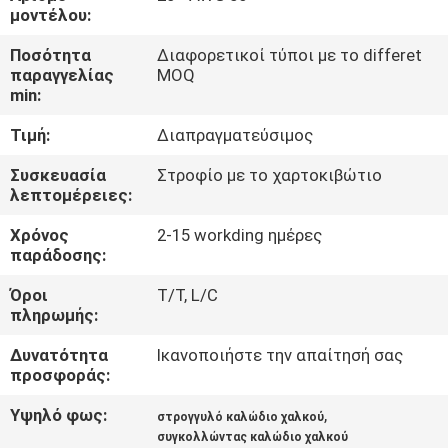
μοντέλου:
ΠΟΙΟΤΙΚΌΣ
Ποσότητα
Διαφορετικοί τύποι με το differet
ΈΛΕΓΧΟΣ
παραγγελίας
MOQ
min:
Τιμή:
Διαπραγματεύσιμος
ΜΑΣ
ΕΛΆΤΕ
Συσκευασία
Στροφίο με το χαρτοκιβώτιο
λεπτομέρειες:
ΣΕ
Χρόνος
2-15 workding ημέρες
ΕΠΑΦΉ
παράδοσης:
ΜΕ
Όροι
T/T, L/C
πληρωμής:
ΕΙΔΉΣΕΙΣ
Δυνατότητα
Ικανοποιήστε την απαίτησή σας
προσφοράς:
ΖΗΤΉΣΤΕ
Υψηλό φως:
,
στρογγυλό καλώδιο χαλκού
ΈΝΑ
συγκολλώντας καλώδιο χαλκού