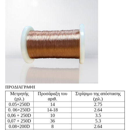
ΠΡΟΔΙΑΓΡΑΦΗ
Μετρητής
Προσάραξη του
Στρίψιμο της απόστασης
(χιλ.)
αριθ.
(χιλ.)
0.05+250D
14
2.75
0. 06+250D
14-18
2.64
0,06 + 250D
10
3.5
0,07 + 250D
36
5.3
0.08+200D
8
2.64