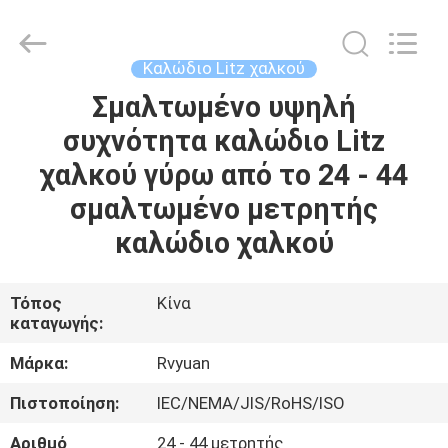
Tianjin
Ruiyuan
Electric
Material
Co,.Ltd.
Καλώδιο Litz χαλκού
All
Rights
Reserved.
Σμαλτωμένο υψηλή
ΣΠΊΤΙ
συχνότητα καλώδιο Litz
ΠΡΟΪΌΝΤΑ
χαλκού γύρω από το 24 - 44
σμαλτωμένο μετρητής
ΒΊΝΤΕΟ
καλώδιο χαλκού
ΠΕΡΊΠΟΥ
Τόπος
Κίνα
καταγωγής:
ΕΜΕΊΣ
Μάρκα:
Rvyuan
ΓΎΡΟΣ
Πιστοποίηση:
IEC/NEMA/JIS/RoHS/ISO
ΕΡΓΟΣΤΑΣΊΩΝ
Αριθμό
24 - 44 μετρητής