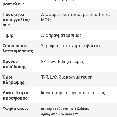
μοντέλου:
ΠΟΙΟΤΙΚΌΣ
Ποσότητα
Διαφορετικοί τύποι με το differet
ΈΛΕΓΧΟΣ
παραγγελίας
MOQ
min:
Τιμή:
Διαπραγματεύσιμος
ΜΑΣ
ΕΛΆΤΕ
Συσκευασία
Στροφίο με το χαρτοκιβώτιο
λεπτομέρειες:
ΣΕ
Χρόνος
2-15 workding ημέρες
ΕΠΑΦΉ
παράδοσης:
ΜΕ
Όροι
T/T, L/C, διαπραγμάτευση
πληρωμής:
ΕΙΔΉΣΕΙΣ
Δυνατότητα
Ικανοποιήστε την απαίτησή σας
προσφοράς:
ΖΗΤΉΣΤΕ
Υψηλό φως:
,
εξυπηρετούμενο litz καλώδιο
ΈΝΑ
ορθογώνιο καλώδιο litz