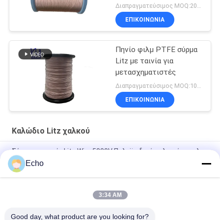
Μετασχηματιστή
Διαπραγματεύσιμος MOQ:20 κιλά
ΕΠΙΚΟΙΝΩΝΙΑ
Πηνίο φιλμ PTFE σύρμα
Litz με ταινία για
μετασχηματιστές
Διαπραγματεύσιμος MOQ:1000 M
ΕΠΙΚΟΙΝΩΝΙΑ
Καλώδιο Litz χαλκού
Σύρμα με ταινία Litz Wire 5000V Πολυϊμιδικό τυλιγμένο φιλμ
Mylar Καλυμμένο σύρμα χαλκού
Echo
Custom Litz Wire 0,03mmx600/2000 Kapton Tapeed Copper
Litz Wire
3:34 AM
Σύρμα Litz Tapeed 0,03mmx600 Copper Litz Wire for Copper
Good day, what product are you looking for?