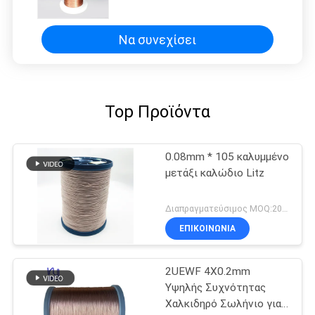
το 24 - 44 σμαλτωμένο μετρητής
καλώδιο χαλκού
Να συνεχίσει
Top Προϊόντα
0.08mm * 105 καλυμμένο
μετάξι καλώδιο Litz
Διαπραγματεύσιμος MOQ:20 χιλιόγραμμο/χιλιόγραμμα
ΕΠΙΚΟΙΝΩΝΙΑ
2UEWF 4X0.2mm
Υψηλής Συχνότητας
Χαλκιδηρό Σωλήνιο για