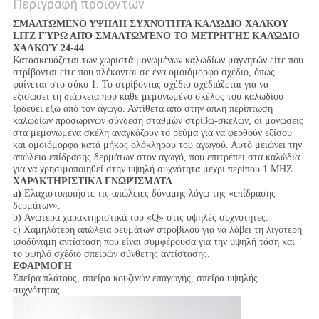
Περιγραφή προϊόντων
ΣΜΑΛΤΩΜΕΝΟ ΥΨΗΛΗ ΣΥΧΝΌΤΗΤΑ ΚΑΛΏΔΙΟ ΧΑΛΚΟΥ
LITZ ΓΎΡΩ ΑΠΌ ΣΜΑΛΤΩΜΈΝΟ ΤΟ ΜΕΤΡΗΤΉΣ ΚΑΛΏΔΙΟ
ΧΑΛΚΟΎ 24-44
Κατασκευάζεται των χωριστά μονωμένων καλωδίων μαγνητών είτε που
στρίβονται είτε που πλέκονται σε ένα ομοιόμορφο σχέδιο, όπως
φαίνεται στο σύκο 1. Το στρίβοντας σχέδιο σχεδιάζεται για να
εξισώσει τη διάρκεια που κάθε μεμονωμένο σκέλος του καλωδίου
ξοδεύει έξω από τον αγωγό. Αντίθετα από στην απλή περίπτωση
καλωδίων προσωρινών σύνδεση σταθμών στρίβω-σκελών, οι μονώσεις
στα μεμονωμένα σκέλη αναγκάζουν το ρεύμα για να φερθούν εξίσου
και ομοιόμορφα κατά μήκος ολόκληρου του αγωγού. Αυτό μειώνει την
απώλεια επίδρασης δερμάτων στον αγωγό, που επιτρέπει στα καλώδια
για να χρησιμοποιηθεί στην υψηλή συχνότητα μέχρι περίπου 1 MHZ
ΧΑΡΑΚΤΗΡΙΣΤΙΚΑ ΓΝΩΡΊΣΜΑΤΑ
a)
Ελαχιστοποιήστε τις απώλειες δύναμης λόγω της «επίδρασης
δερμάτων».
b) Ανώτερα χαρακτηριστικά του «Q» στις υψηλές συχνότητες.
c) Χαμηλότερη απώλεια ρευμάτων στροβίλου για να λάβει τη λιγότερη
ισοδύναμη αντίσταση που είναι συμφέρουσα για την υψηλή τάση και
το υψηλό σχέδιο σπειρών σύνθετης αντίστασης.
ΕΦΑΡΜΟΓΗ
Σπείρα πλάτους, σπείρα κουζινών επαγωγής, σπείρα υψηλής
συχνότητας