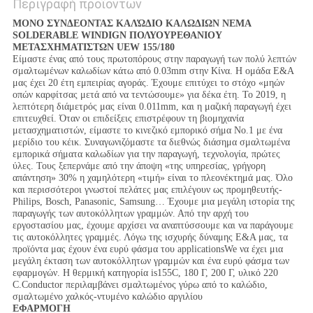
Περιγραφή προϊόντων
ΜΟΝΟ ΣΥΝΔΕΟΝΤΑΣ ΚΑΛΏΔΙΟ ΚΑΛΩΔΙΩΝ NEMA
SOLDERABLE WINDIGN ΠΟΛΥΟΥΡΕΘΑΝΙΟΥ
ΜΕΤΑΣΧΗΜΑΤΙΣΤΩΝ UEW 155/180
Είμαστε ένας από τους πρωτοπόρους στην παραγωγή των πολύ λεπτών
σμαλτωμένων καλωδίων κάτω από 0.03mm στην Κίνα. Η ομάδα Ε&Α
μας έχει 20 έτη εμπειρίας αγοράς. Έχουμε επιτύχει το στόχο «μηών
οπών καρφίτσας μετά από να τεντώσουμε» για δέκα έτη. Το 2019, η
λεπτότερη διάμετρός μας είναι 0.011mm, και η μαζική παραγωγή έχει
επιτευχθεί. Όταν οι επιδείξεις επιστρέφουν τη βιομηχανία
μετασχηματιστών, είμαστε το κινεζικό εμπορικό σήμα No.1 με ένα
μερίδιο του κέικ. Συναγωνιζόμαστε τα διεθνώς διάσημα σμαλτωμένα
εμπορικά σήματα καλωδίων για την παραγωγή, τεχνολογία, πρώτες
ύλες. Τους ξεπερνάμε από την άποψη «της υπηρεσίας, γρήγορη
απάντηση» 30% η χαμηλότερη «τιμή» είναι το πλεονέκτημά μας. Όλο
και περισσότεροι γνωστοί πελάτες μας επιλέγουν ως προμηθευτής-
Philips, Bosch, Panasonic, Samsung… Έχουμε μια μεγάλη ιστορία της
παραγωγής των αυτοκόλλητων γραμμών. Από την αρχή του
εργοστασίου μας, έχουμε αρχίσει να αναπτύσσουμε και να παράγουμε
τις αυτοκόλλητες γραμμές. Λόγω της ισχυρής δύναμης Ε&Α μας, τα
προϊόντα μας έχουν ένα ευρύ φάσμα του applicationsWe να έχει μια
μεγάλη έκταση των αυτοκόλλητων γραμμών και ένα ευρύ φάσμα των
εφαρμογών. Η θερμική κατηγορία is155C, 180 Γ, 200 Γ, υλικό 220
C.Conductor περιλαμβάνει σμαλτωμένος γύρω από το καλώδιο,
σμαλτωμένο χαλκός-ντυμένο καλώδιο αργιλίου
ΕΦΑΡΜΟΓΗ