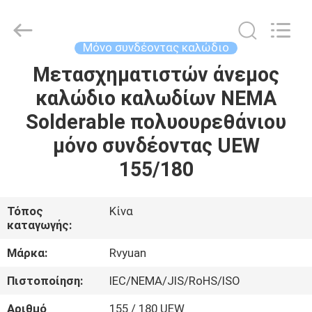
Tianjin
Ruiyuan
Electric
Material
Co,.Ltd.
Μόνο συνδέοντας καλώδιο
All
Rights
Reserved.
Μετασχηματιστών άνεμος
ΣΠΊΤΙ
καλώδιο καλωδίων NEMA
ΠΡΟΪΌΝΤΑ
Solderable πολυουρεθάνιου
μόνο συνδέοντας UEW
ΒΊΝΤΕΟ
155/180
ΠΕΡΊΠΟΥ
Τόπος
Κίνα
καταγωγής:
ΕΜΕΊΣ
Μάρκα:
Rvyuan
ΓΎΡΟΣ
Πιστοποίηση:
IEC/NEMA/JIS/RoHS/ISO
ΕΡΓΟΣΤΑΣΊΩΝ
Αριθμό
155 / 180 UEW