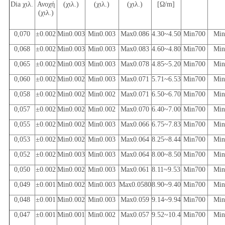
Dia χιλ.
Ανοχή
(χιλ.)
(χιλ.)
(χιλ.)
[Ω/m]
(χιλ.)
0,070
±0.002
Min0.003
Min0.003
Max0.086
4.30~4.50
Min700
Min
0,068
±0.002
Min0.003
Min0.003
Max0.083
4.60~4.80
Min700
Min
0,065
±0.002
Min0.003
Min0.003
Max0.078
4.85~5.20
Min700
Min
0,060
±0.002
Min0.002
Min0.003
Max0.071
5.71~6.53
Min700
Min
0,058
±0.002
Min0.002
Min0.002
Max0.071
6.50~6.70
Min700
Min
0,057
±0.002
Min0.002
Min0.002
Max0.070
6.40~7.00
Min700
Min
0,055
±0.002
Min0.002
Min0.003
Max0.066
6.75~7.83
Min700
Min
0,053
±0.002
Min0.002
Min0.003
Max0.064
8.25~8.44
Min700
Min
0,052
±0.002
Min0.003
Min0.003
Max0.064
8.00~8.50
Min700
Min
0,050
±0.002
Min0.002
Min0.003
Max0.061
8.11~9.53
Min700
Min
0,049
±0.001
Min0.002
Min0.003
Max0.0580
8.90~9.40
Min700
Min
0,048
±0.001
Min0.002
Min0.003
Max0.059
9.14~9.94
Min700
Min
0,047
±0.001
Min0.001
Min0.002
Max0.057
9.52~10.4
Min700
Min