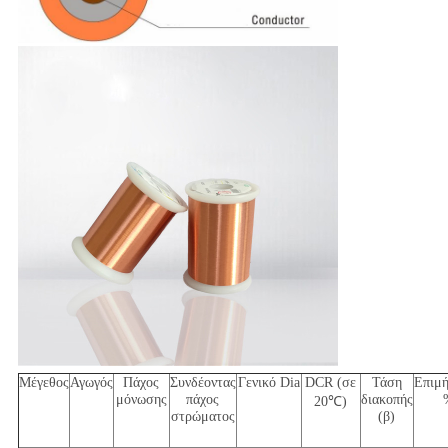
Μέγεθος
Αγωγός
Πάχος
Συνδέοντας
Γενικό Dia
DCR (σε
Τάση
Επιμ
μόνωσης
πάχος
διακοπής
20℃)
στρώματος
(β)