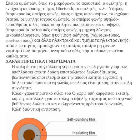
Σπείρα ομιλητών, όπως το μικρόφωνο, το ακουστικό, ο ομιλητής, η
ενίσχυση ακρόασης, ο ήχος Bluetooth, οι ομιλητές, κ.λπ. Υψηλής
θερμοκρασίας σπείρες φωνής, όπως ο ήχος αυτοκινήτων, το εγχώριο
θέατρο, οι υψηλής ισχύος ομιλητές, οι σπείρες φωνής υψηλός-
ευαισθησίας κ.λπ., όπως οι ομιλητές ακουστικών και οι υψηλός-
θερμοκρασία-ανθεκτικές σπείρες φωνής η μηχανή δόνησης
εστίαση-
μικροϋπολογιστών, όπως η
οδήγηση, (νόμισμα-τύπος,
) και άλλα ηλεκτρικά και τμήματα ηλεκτρονικής,
coreless-τύπος
όπως το πηνίο, προσέχουν τη σπείρα, σπείρα μηχανών
νομισμάτων, σειρήνα
μαγνητικό κεφάλι, κάρτα ολοκληρωμένου
κυκλώματος.
ΧΑΡΑΚΤΗΡΙΣΤΙΚΑ ΓΝΩΡΊΣΜΑΤΑ
Η καλή άμεση συγκόλληση γύρω από την επεξεργασία γραμμών,
απαλλάσσει από τη δράση επιστρώματος ξεφλουδίσματος,
βελτιώνοντας αποτελεσματικά την αποδοτικότητα εργασίας η
διηλεκτρική εφαπτομένη γωνίας απώλειας είναι μικρή, στην υψηλή
συχνότητα,
Καλό» χαρακτηριστικό αξίας του Q χωρίς οπή καρφίτσας εκτατή,
κάμψη, κατάλληλη για το τύλιγμα υψηλής ταχύτητας από το γενικό
βυθίζοντας διαλυτικό και σκληραίνοντας πράκτορα βερνικιών,
Καλή διαλυτική αντίσταση.