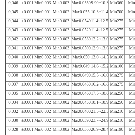
0,046
±0.001
Min0.003
Min0.003
Max0.0550
9.90~10.3
Min360
Min
0,045
±0.001
Min0.001
Min0.002
Max0.055
10.3~11.4
Min700
Min
0,044
±0.001
Min0.003
Min0.003
Max0.0540
11.4~12.5
Min275
Mi
0,043
±0.001
Min0.003
Min0.003
Max0.0520
11.4~12.5
Min275
Mi
0,042
±0.001
Min0.003
Min0.003
Max0.0530
12.2~13.0
Min275
Mi
0,041
±0.001
Min0.003
Min0.003
Max0.0500
12.9~13.6
Min275
Mi
0,040
±0.001
Min0.002
Min0.002
Max0.050
13.0~14.5
Min100
Mi
0,039
±0.001
Min0.002
Min0.002
Max0.049
14.6~15.2
Min100
Mi
0,038
±0.001
Min0.002
Min0.002
Max0.0490
15.5~16.0
Min275
Mi
0,037
±0.001
Min0.002
Min0.002
Max0.0480
16.2~16.8
Min275
Mi
0,035
±0.001
Min0.002
Min0.002
Max0.0460
17.5~18.6
Min250
Mi
0,034
±0.001
Min0.002
Min0.002
Max0.0430
18.1~18.9
Min250
Mi
0,032
±0.001
Min0.002
Min0.002
Max0.0400
21.5~22.5
Min210
Mi
0,030
±0.001
Min0.002
Min0.002
Max0.0390
23.7~24.9
Min210
Mi
0,028
±0.001
Min0.002
Min0.002
Max0.0360
26.9~28.4
Min190
Mi