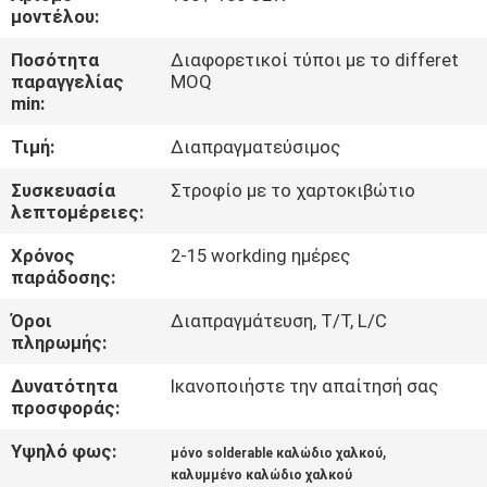
μοντέλου:
ΠΟΙΟΤΙΚΌΣ
Ποσότητα
Διαφορετικοί τύποι με το differet
ΈΛΕΓΧΟΣ
παραγγελίας
MOQ
min:
Τιμή:
Διαπραγματεύσιμος
ΜΑΣ
ΕΛΆΤΕ
Συσκευασία
Στροφίο με το χαρτοκιβώτιο
λεπτομέρειες:
ΣΕ
Χρόνος
2-15 workding ημέρες
ΕΠΑΦΉ
παράδοσης:
ΜΕ
Όροι
Διαπραγμάτευση, T/T, L/C
πληρωμής:
ΕΙΔΉΣΕΙΣ
Δυνατότητα
Ικανοποιήστε την απαίτησή σας
προσφοράς:
ΖΗΤΉΣΤΕ
Υψηλό φως:
,
μόνο solderable καλώδιο χαλκού
ΈΝΑ
καλυμμένο καλώδιο χαλκού