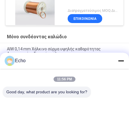
Διαπραγματεύσιμος MOQ:Διαφορετικοί τύποι με το differet MOQ
ΕΠΙΚΟΙΝΩΝΙΑ
Μόνο συνδέοντας καλώδιο
ΑΙW 0,14 mm Χάλκινο σύρμα υψηλής καθαρότητας
Απομονωμένο Στερεό σμάλτο
Echo
AIW220 0,14mm Ζεστός αέρας Εναμελισμένο χαλκό σύρμα για
ηλεκτρική
11:56 PM
Διάμετρος 35 AWG Εναλλακτικό σύρμα χαλκού αυτοκόλλητο
μαγνητικό σύρμα
Good day, what product are you looking for?
Λαϊκή κατηγορία
Όλα
Σμαλτωμένο 
Ορθογώνιο 
Καλώδιο Χαλκού
Καλώδιο Χαλκού