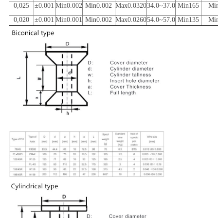
0,025
±0.001
Min0.002
Min0.002
Max0.0320
34.0~37.0
Min165
Mi
0,020
±0.001
Min0.001
Min0.002
Max0.0260
54.0~57.0
Min135
Mi