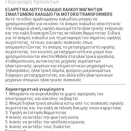
Περιγραφή προϊόντων
ΕΞΑΙΡΕΤΙΚΑ ΛΕΠΤΟ ΚΑΛΩΔΙΟ ΧΑΛΚΟΥ ΜΑΓΝΗΤΩΝ
ΣΜΑΛΤΩΜΕΝΟ ΚΑΛΩΔΙΟ ΓΙΑ MOTORS/TRANSFORMERS
Αυτό το είδος σμαλτωμένου καλωδίου μπορεί να
χρησιμοποιηθεί για να κάνει το άνεμος καλώδιο απαιτητικός
την ελαφριά υλική, υψηλή αγωγιμότητα ηλεκτρικής ενέργειας
και την καλή διασκορπίζοντας εκτέλεση θερμότητας. Ειδικά
για το άνεμος καλώδιο για τη μεταφορά του σήματος υψηλής
συχνότητας, τέτοιες οικιακές συσκευές όπως
απομαγνητίζοντας τη σπείρα, το μετασχηματιστή υψηλής
συχνότητας, τον κοινούς μετασχηματιστή και μικρό που
χρησιμοποιούνται electricWidely στα ηλεκτρικά εργαλεία,
σταθεροποιούν, αυτοκίνητες μηχανές συμπιεστών
ηλεκτρονικής, ψυγείων και κλιματιστικών μηχανημάτων,
τηλεοράσεις, ηλεκτρική σόμπα, φούρνοι μικροκυμάτων,
διάφοροι μετασχηματιστές, και άλλα είδη ηλεκτρονικών
μηχανών σπειρών, ηλεκτρικές συσκευές.
Χαρακτηριστικά γνωρίσματα
1. Μπορέστε να συγκολληθείτε χωρίς αφαίρεση του
επιστρώματος, και εύκολος να βαφτεί.
2. Μικρή διηλεκτρική απώλεια κάτω από τις συσκευές υψηλής
συχνότητας και την καλή εκτέλεση δοκιμής οπών καρφίτσας.
3. Υψηλή αντίσταση θερμότητας
4. Ικανός να αντέξει την ψυκτική ουσία
5. Ικανός να αντέξει την απόδοση κορώνας
6. Ικανός να αντέξει τους διαλύτες