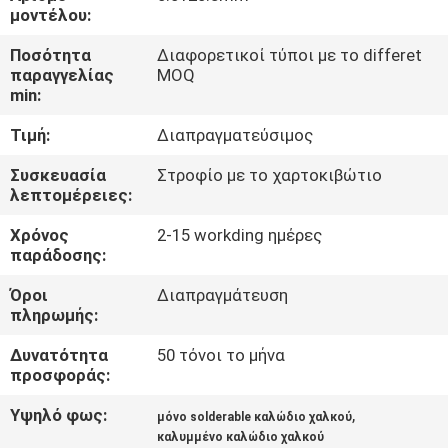
μοντέλου:
ΠΟΙΟΤΙΚΌΣ
Ποσότητα
Διαφορετικοί τύποι με το differet
ΈΛΕΓΧΟΣ
παραγγελίας
MOQ
min:
Τιμή:
Διαπραγματεύσιμος
ΜΑΣ
ΕΛΆΤΕ
Συσκευασία
Στροφίο με το χαρτοκιβώτιο
λεπτομέρειες:
ΣΕ
Χρόνος
2-15 workding ημέρες
ΕΠΑΦΉ
παράδοσης:
ΜΕ
Όροι
Διαπραγμάτευση
πληρωμής:
ΕΙΔΉΣΕΙΣ
Δυνατότητα
50 τόνοι το μήνα
προσφοράς:
ΖΗΤΉΣΤΕ
Υψηλό φως:
,
μόνο solderable καλώδιο χαλκού
ΈΝΑ
καλυμμένο καλώδιο χαλκού