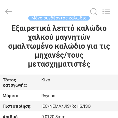
Tianjin
Ruiyuan
Electric
Material
Co,.Ltd.
Μόνο συνδέοντας καλώδιο
All
Rights
Reserved.
Εξαιρετικά λεπτό καλώδιο
ΣΠΊΤΙ
χαλκού μαγνητών
ΠΡΟΪΌΝΤΑ
σμαλτωμένο καλώδιο για τις
μηχανές/τους
ΒΊΝΤΕΟ
μετασχηματιστές
ΠΕΡΊΠΟΥ
Τόπος
Κίνα
καταγωγής:
ΕΜΕΊΣ
Μάρκα:
Rvyuan
ΓΎΡΟΣ
Πιστοποίηση:
IEC/NEMA/JIS/RoHS/ISO
ΕΡΓΟΣΤΑΣΊΩΝ
Αριθμό
0.0120.8mm