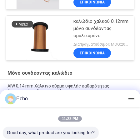
ΕΠΙΚΟΙΝΩΝΙΑ
καλώδιο χαλκού 0.12mm
μόνο συνδέοντας
σμαλτωμένο
Διαπραγματεύσιμος MOQ:20 χιλιόγραμμο/χιλιόγραμμα
ΕΠΙΚΟΙΝΩΝΙΑ
Μόνο συνδέοντας καλώδιο
ΑΙW 0,14 mm Χάλκινο σύρμα υψηλής καθαρότητας
Απομονωμένο Στερεό σμάλτο
Echo
AIW220 0,14mm Ζεστός αέρας Εναμελισμένο χαλκό σύρμα για
ηλεκτρική
11:23 PM
Διάμετρος 35 AWG Εναλλακτικό σύρμα χαλκού αυτοκόλλητο
μαγνητικό σύρμα
Good day, what product are you looking for?