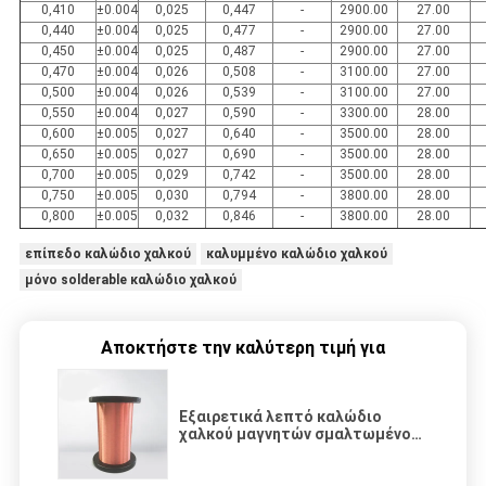
0,410
±0.004
0,025
0,447
-
2900.00
27.00
0,440
±0.004
0,025
0,477
-
2900.00
27.00
0,450
±0.004
0,025
0,487
-
2900.00
27.00
0,470
±0.004
0,026
0,508
-
3100.00
27.00
0,500
±0.004
0,026
0,539
-
3100.00
27.00
0,550
±0.004
0,027
0,590
-
3300.00
28.00
0,600
±0.005
0,027
0,640
-
3500.00
28.00
0,650
±0.005
0,027
0,690
-
3500.00
28.00
0,700
±0.005
0,029
0,742
-
3500.00
28.00
0,750
±0.005
0,030
0,794
-
3800.00
28.00
0,800
±0.005
0,032
0,846
-
3800.00
28.00
επίπεδο καλώδιο χαλκού
καλυμμένο καλώδιο χαλκού
μόνο solderable καλώδιο χαλκού
Αποκτήστε την καλύτερη τιμή για
Εξαιρετικά λεπτό καλώδιο
χαλκού μαγνητών σμαλτωμένο
καλώδιο για τις μηχανές/τους
μετασχηματιστές