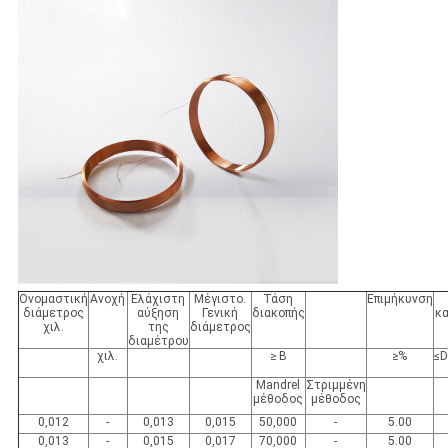
Ονομαστική
Ανοχή
Ελάχιστη
Μέγιστο.
Τάση
Επιμήκυνση
διάμετρος
αύξηση
Γενική
διακοπής
κ
χιλ.
της
διάμετρος
διαμέτρου
χιλ.
≥ Β
≥%
≤D
Mandrel
Στριμμένη
μέθοδος
μέθοδος
0,012
-
0,013
0,015
50,000
-
5.00
0,013
-
0,015
0,017
70,000
-
5.00