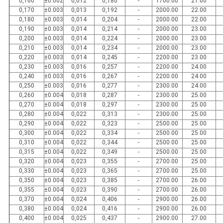
0,160
±0.002
0,012
0,180
-
1700.00
21.00
0,170
±0.003
0,013
0,192
-
2000.00
22.00
0,180
±0.003
0,014
0,204
-
2000.00
22.00
0,190
±0.003
0,014
0,214
-
2000.00
23.00
0,200
±0.003
0,014
0,224
-
2000.00
23.00
0,210
±0.003
0,014
0,234
-
2000.00
23.00
0,220
±0.003
0,014
0,245
-
2200.00
23.00
0,230
±0.003
0,016
0,257
-
2200.00
24.00
0,240
±0.003
0,016
0,267
-
2200.00
24.00
0,250
±0.003
0,016
0,277
-
2300.00
24.00
0,260
±0.004
0,018
0,287
-
2300.00
25.00
0,270
±0.004
0,018
0,297
-
2300.00
25.00
0,280
±0.004
0,022
0,313
-
2300.00
25.00
0,290
±0.004
0,022
0,323
-
2500.00
25.00
0,300
±0.004
0,022
0,334
-
2500.00
25.00
0,310
±0.004
0,022
0,344
-
2500.00
25.00
0,315
±0.004
0,022
0,349
-
2500.00
25.00
0,320
±0.004
0,023
0,355
-
2700.00
25.00
0,330
±0.004
0,023
0,365
-
2700.00
25.00
0,350
±0.004
0,023
0,385
-
2700.00
26.00
0,355
±0.004
0,023
0,390
-
2700.00
26.00
0,370
±0.004
0,024
0,406
-
2900.00
26.00
0,380
±0.004
0,024
0,416
-
2900.00
26.00
0,400
±0.004
0,025
0,437
-
2900.00
27.00