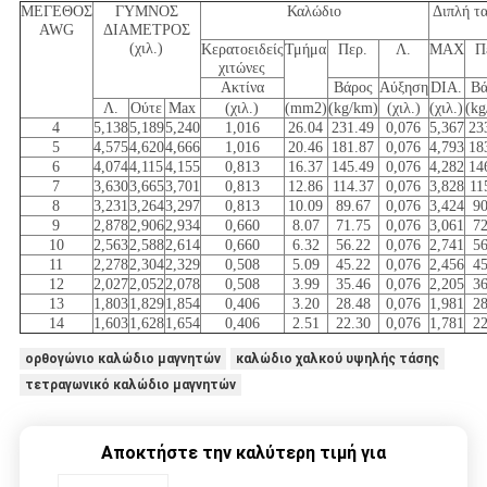
ΜΕΓΕΘΟΣ
ΓΥΜΝΟΣ
Καλώδιο
Διπλή τα
AWG
ΔΙΑΜΕΤΡΟΣ
(χιλ.)
Κερατοειδείς
Τμήμα
Περ.
Λ.
MAX
Π
χιτώνες
Ακτίνα
Βάρος
Αύξηση
DIA.
Βά
Λ.
Ούτε
Max
(χιλ.)
(mm2)
(kg/km)
(χιλ.)
(χιλ.)
(kg
4
5,138
5,189
5,240
1,016
26.04
231.49
0,076
5,367
23
5
4,575
4,620
4,666
1,016
20.46
181.87
0,076
4,793
18
6
4,074
4,115
4,155
0,813
16.37
145.49
0,076
4,282
14
7
3,630
3,665
3,701
0,813
12.86
114.37
0,076
3,828
11
8
3,231
3,264
3,297
0,813
10.09
89.67
0,076
3,424
90
9
2,878
2,906
2,934
0,660
8.07
71.75
0,076
3,061
72
10
2,563
2,588
2,614
0,660
6.32
56.22
0,076
2,741
56
11
2,278
2,304
2,329
0,508
5.09
45.22
0,076
2,456
45
12
2,027
2,052
2,078
0,508
3.99
35.46
0,076
2,205
36
13
1,803
1,829
1,854
0,406
3.20
28.48
0,076
1,981
28
14
1,603
1,628
1,654
0,406
2.51
22.30
0,076
1,781
22
ορθογώνιο καλώδιο μαγνητών
καλώδιο χαλκού υψηλής τάσης
τετραγωνικό καλώδιο μαγνητών
Αποκτήστε την καλύτερη τιμή για