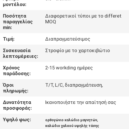
μοντέλου:
ΠΟΙΟΤΙΚΌΣ
Ποσότητα
Διαφορετικοί τύποι με το differet
ΈΛΕΓΧΟΣ
παραγγελίας
MOQ
min:
Τιμή:
Διαπραγματεύσιμος
ΜΑΣ
ΕΛΆΤΕ
Συσκευασία
Στροφίο με το χαρτοκιβώτιο
λεπτομέρειες:
ΣΕ
Χρόνος
2-15 workding ημέρες
ΕΠΑΦΉ
παράδοσης:
ΜΕ
Όροι
T/T, L/C, διαπραγμάτευση,
πληρωμής:
ΕΙΔΉΣΕΙΣ
Δυνατότητα
Ικανοποιήστε την απαίτησή σας
προσφοράς:
ΖΗΤΉΣΤΕ
Υψηλό φως:
,
ορθογώνιο καλώδιο μαγνητών
ΈΝΑ
καλώδιο χαλκού υψηλής τάσης