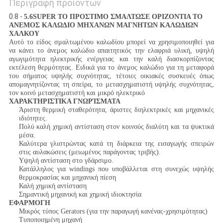
Περιγραφή προϊόντων
0.8 -
5.6SUPER ΤΟ ΠΡΟΣΤΙΜΟ ΣΜΑΛΤΩΣΕ ΟΡΙΖΟΝΤΙΑ ΤΟ
ΑΝΕΜΟΣ ΚΑΛΩΔΙΟ ΜΗΧΑΝΩΝ ΜΑΓΝΗΤΩΝ ΚΑΛΩΔΙΩΝ
ΧΑΛΚΟΥ
Αυτό το είδος σμαλτωμένου καλωδίου μπορεί να χρησιμοποιηθεί για
να κάνει το άνεμος καλώδιο απαιτητικός την ελαφριά υλική, υψηλή
αγωγιμότητα ηλεκτρικής ενέργειας και την καλή διασκορπίζοντας
εκτέλεση θερμότητας. Ειδικά για το άνεμος καλώδιο για τη μεταφορά
του σήματος υψηλής συχνότητας, τέτοιες οικιακές συσκευές όπως
απομαγνητίζοντας τη σπείρα, το μετασχηματιστή υψηλής συχνότητας,
τον κοινό μετασχηματιστή και μικρό ηλεκτρικό
ΧΑΡΑΚΤΗΡΙΣΤΙΚΑ ΓΝΩΡΊΣΜΑΤΑ
Άριστη θερμική σταθερότητα, άριστες διηλεκτρικές και μηχανικές
ιδιότητες.
Πολύ καλή χημική αντίσταση στον κοινούς διαλύτη και τα ψυκτικά
μέσα.
Καλύτερα γλιστρώντας κατά τη διάρκεια της εισαγωγής σπειρών
στις αυλακώσεις (μειωμένος παράγοντας τριβής).
Υψηλή αντίσταση στο γδάρσιμο.
Κατάλληλος για windings που υποβάλλεται στη συνεχώς υψηλής
θερμοκρασίας και μηχανική πίεση
Καλή χημική αντίσταση
Σημαντική μηχανική και χημική ιδιοκτησία
ΕΦΑΡΜΟΓΗ
Μικρός τύπος Gerators (για την παραγωγή κανένας-χρησιμότητας)
Τυποποιημένη μηχανή