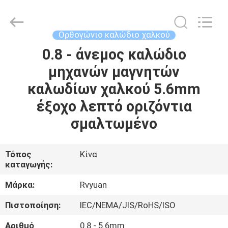
Tianjin
Ruiyuan
Electric
Material
Co,.Ltd.
Ορθογώνιο καλώδιο χαλκού
All
Rights
Reserved.
0.8 - άνεμος καλώδιο
ΣΠΊΤΙ
μηχανών μαγνητών
ΠΡΟΪΌΝΤΑ
καλωδίων χαλκού 5.6mm
έξοχο λεπτό οριζόντια
ΒΊΝΤΕΟ
σμαλτωμένο
ΠΕΡΊΠΟΥ
Τόπος
Κίνα
καταγωγής:
ΕΜΕΊΣ
Μάρκα:
Rvyuan
ΓΎΡΟΣ
Πιστοποίηση:
IEC/NEMA/JIS/RoHS/ISO
ΕΡΓΟΣΤΑΣΊΩΝ
Αριθμό
0.8 - 5.6mm