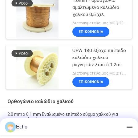
1.0mm * ορθογώνιο
σμαλτωμένο καλώδιο
χαλκού 0,5 χιλ.
Διαπραγματεύσιμος MOQ:20Kilogram/Kilograms
ΕΠΙΚΟΙΝΩΝΙΑ
UEW 180 έξοχο επίπεδο
καλώδιο χαλκού
μαγνητών λεπτά 1.2mm
για το τύλιγμα
Διαπραγματεύσιμος MOQ:10 χιλιόγραμμο/χιλιόγραμμα
ΕΠΙΚΟΙΝΩΝΙΑ
Ορθογώνιο καλώδιο χαλκού
2.0 mm x 0,1 mm Εναλισμένο επίπεδο σύρμα χαλκού για
ενεργειακά οχήματα
Echo
Υπερ 1,8 mmx0,2 mm UL AIW Εναμελωμένο χαλκό επίπεδο
σύρμα για κινητήρα