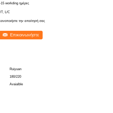
-15 workding ημέρες
/T, L/C
κανοποιήστε την απαίτησή σας
Επικοινωνήστε
Ruiyuan
180/220
Avaialble