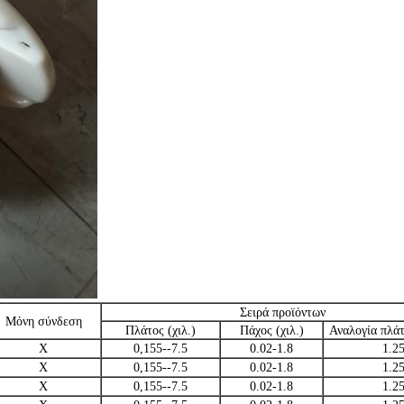
Σειρά προϊόντων
Μόνη σύνδεση
Πλάτος (χιλ.)
Πάχος (χιλ.)
Αναλογία πλά
Χ
0,155--7.5
0.02-1.8
1.2
Χ
0,155--7.5
0.02-1.8
1.2
Χ
0,155--7.5
0.02-1.8
1.2