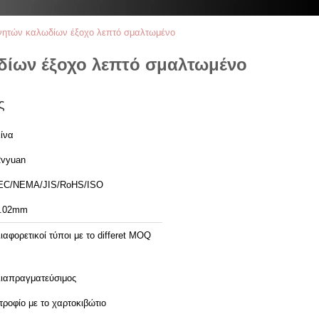
νητών καλωδίων έξοχο λεπτό σμαλτωμένο
δίων έξοχο λεπτό σμαλτωμένο
ς
ίνα
vyuan
EC/NEMA/JIS/RoHS/ISO
.02mm
ιαφορετικοί τύποι με το differet MOQ
ιαπραγματεύσιμος
τροφίο με το χαρτοκιβώτιο