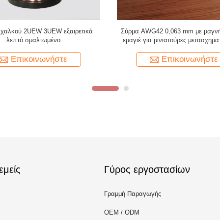
ύρμα περιέλιξης εμαγιέ χαλκού
Θερμοκρασία 155 PU 0,02
ιμος τύπος για πηνία ανίχνευσης
Επισμαλτωμένο σύρμα μαγνήτη χ
ελαττωμάτων
ιατρικές συσκευές
Επικοινωνήστε
Επικοινωνήστε
εμείς
Γύρος εργοστασίων
Γραμμή Παραγωγής
OEM / ODM