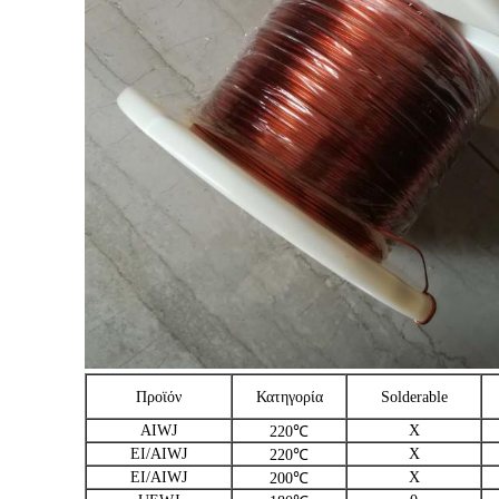
Προϊόν
Κατηγορία
Solderable
AIWJ
Χ
220℃
EI/AIWJ
Χ
220℃
EI/AIWJ
Χ
200℃