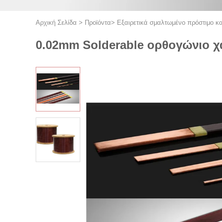
Αρχική Σελίδα
>
Προϊόντα
>
Εξαιρετικά σμαλτωμένο πρόστιμο κ
0.02mm Solderable ορθογώνιο 