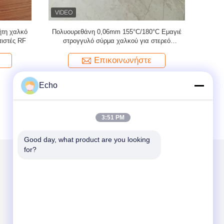
 mm
2UEW-F 0,02mm Εμαγιέ Χάλκινο Σύρμα για
λεπτό σμα
αλκού για
Ηλεκτρονικά
Επικοινωνήστε
Echo
3:51 PM
Good day, what product are you looking 
for?
Στείλτε μας μήνυμα