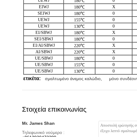
UEWJ
0
180℃
EIWJ
Χ
180℃
SEIWJ
0
180℃
UEWJ
0
155℃
UEWJ
0
130℃
EI/SBWJ
Χ
180℃
SEI/SBWJ
0
180℃
EI/AI/SBWJ
Χ
220℃
AI/SBWJ
Χ
220℃
UE/SBWJ
0
180℃
UE/SBWJ
0
155℃
UE/SBWJ
0
130℃
ετικέτα:
σμαλτωμένο άνεμος καλώδιο
,
μόνο συνδέον
Στοιχεία επικοινωνίας
Mr. James Shan
Τηλεφωνικό νούμερο :