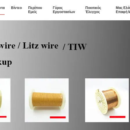
ντα
Βίντεο
Περίπου
Γύρος
Ποιοτικός
Μας Ελά
Εμείς
Εργοστασίων
Έλεγχος
Επαφή 