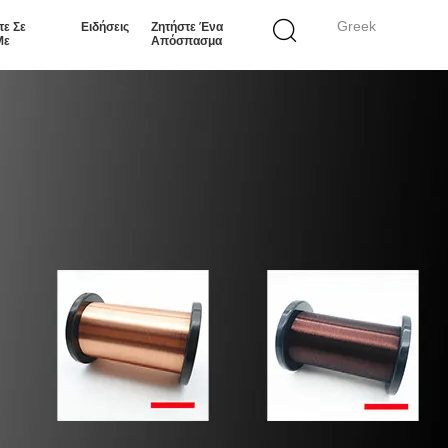
Greek
τε Σε
Ειδήσεις
Ζητήστε Ένα
Με
Απόσπασμα