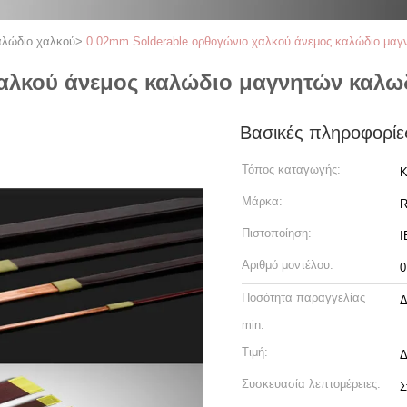
αλώδιο χαλκού
>
0.02mm Solderable ορθογώνιο χαλκού άνεμος καλώδιο μαγ
χαλκού άνεμος καλώδιο μαγνητών καλω
Βασικές πληροφορίε
Τόπος καταγωγής:
Κ
Μάρκα:
R
Πιστοποίηση:
I
Αριθμό μοντέλου:
0
Ποσότητα παραγγελίας
Δ
min:
Τιμή:
Δ
Συσκευασία λεπτομέρειες:
Σ