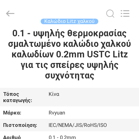
Tianjin
Ruiyuan
Electric
Material
Co,.Ltd.
Καλώδιο Litz χαλκού
All
Rights
Reserved.
0.1 - υψηλής θερμοκρασίας
ΣΠΊΤΙ
σμαλτωμένο καλώδιο χαλκού
ΠΡΟΪΌΝΤΑ
καλωδίων 0.2mm USTC Litz
για τις σπείρες υψηλής
ΒΊΝΤΕΟ
συχνότητας
ΠΕΡΊΠΟΥ
Τόπος
Κίνα
καταγωγής:
ΕΜΕΊΣ
Μάρκα:
Rvyuan
ΓΎΡΟΣ
Πιστοποίηση:
IEC/NEMA/JIS/RoHS/ISO
ΕΡΓΟΣΤΑΣΊΩΝ
Αριθμό
0.1 - 0.2mm