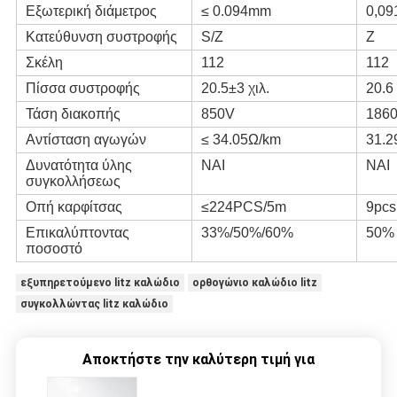
Εξωτερική διάμετρος
≤ 0.094mm
0,09
Κατεύθυνση συστροφής
S/Z
Ζ
Σκέλη
112
112
Πίσσα συστροφής
20.5±3 χιλ.
20.6
Τάση διακοπής
850V
186
Αντίσταση αγωγών
≤ 34.05Ω/km
31.2
Δυνατότητα ύλης
ΝΑΙ
ΝΑΙ
συγκολλήσεως
Οπή καρφίτσας
≤224PCS/5m
9pcs
Επικαλύπτοντας
33%/50%/60%
50%
ποσοστό
εξυπηρετούμενο litz καλώδιο
ορθογώνιο καλώδιο litz
συγκολλώντας litz καλώδιο
Αποκτήστε την καλύτερη τιμή για