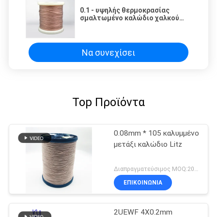
0.1 - υψηλής θερμοκρασίας
σμαλτωμένο καλώδιο χαλκού
καλωδίων 0.2mm USTC Litz για
τις σπείρες υψηλής συχνότητας
Να συνεχίσει
Top Προϊόντα
0.08mm * 105 καλυμμένο
μετάξι καλώδιο Litz
Διαπραγματεύσιμος MOQ:20 χιλιόγραμμο/χιλιόγραμμα
ΕΠΙΚΟΙΝΩΝΙΑ
2UEWF 4X0.2mm