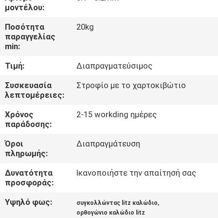
μοντέλου:
ΠΟΙΟΤΙΚΌΣ
Ποσότητα
20kg
ΈΛΕΓΧΟΣ
παραγγελίας
min:
Τιμή:
Διαπραγματεύσιμος
ΜΑΣ
ΕΛΆΤΕ
Συσκευασία
Στροφίο με το χαρτοκιβώτιο
λεπτομέρειες:
ΣΕ
Χρόνος
2-15 workding ημέρες
ΕΠΑΦΉ
παράδοσης:
ΜΕ
Όροι
Διαπραγμάτευση
πληρωμής:
ΕΙΔΉΣΕΙΣ
Δυνατότητα
Ικανοποιήστε την απαίτησή σας
προσφοράς:
ΖΗΤΉΣΤΕ
Υψηλό φως:
,
συγκολλώντας litz καλώδιο
ΈΝΑ
ορθογώνιο καλώδιο litz