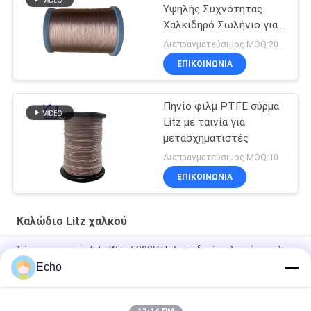
Υψηλής Συχνότητας
Χαλκιδηρό Σωλήνιο για
Μετασχηματιστή
Διαπραγματεύσιμος MOQ:20 κιλά
ΕΠΙΚΟΙΝΩΝΙΑ
Πηνίο φιλμ PTFE σύρμα
Litz με ταινία για
μετασχηματιστές
Διαπραγματεύσιμος MOQ:1000 M
ΕΠΙΚΟΙΝΩΝΙΑ
Καλώδιο Litz χαλκού
Σύρμα με ταινία Litz Wire 5000V Πολυϊμιδικό τυλιγμένο φιλμ
Mylar Καλυμμένο σύρμα χαλκού
Echo
Custom Litz Wire 0,03mmx600/2000 Kapton Tapeed Copper
Litz Wire