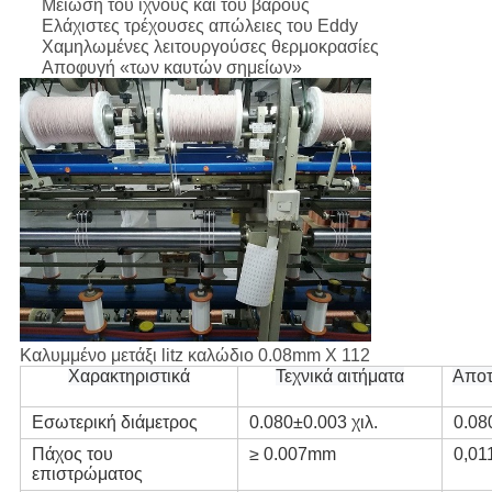
Μείωση του ίχνους και του βάρους
Ελάχιστες τρέχουσες απώλειες του Eddy
Χαμηλωμένες λειτουργούσες θερμοκρασίες
Αποφυγή «των καυτών σημείων»
Καλυμμένο μετάξι litz καλώδιο 0.08mm X 112
Χαρακτηριστικά
Τεχνικά αιτήματα
Αποτ
Εσωτερική διάμετρος
0.080±0.003 χιλ.
0.0
Πάχος του
≥ 0.007mm
0,01
επιστρώματος