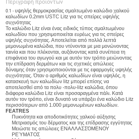
Περιγραφή προϊόντων
υψηλής θερμοκρασίας σμαλτωμένο καλώδιο χαλκού
0.1 -
καλωδίων 0.2mm USTC Litz για τις σπείρες υψηλής
συχνότητας
Το καλώδιο Litz είναι ένας ειδικός τύπος σμαλτωμένου
καλωδίου που χρησιμοποιείται ευρέως για τις σπείρες
υψηλής συχνότητας. Αποτελείται από πολλά λεπτά
μεμονωμένα καλώδια, που ντύνονται με μια μονώνοντας
ταινία και που πλέκονται, αυξάνοντας κατά συνέπεια τη
επιφάνεια του αγωγού και με αυτόν τον τρόπο μειώνοντας
την επίδραση δερμάτων και τις σχετικές απώλειες
δύναμης όταν χρησιμοποιούνται με τις εφαρμογές υψηλής
συχνότητας. Όταν ο αριθμός καλωδίων είναι υψηλός, η
κατασκευή των καλωδίων litz μπορεί επίσης να
αποτελεσθεί από τα πολυ -πολυ-litz καλώδια, όπου
διάφορα καλώδια Litz είναι προσαραγμένα πάλι. Κατά
αυτόν τον τρόπο, είναι δυνατό να υπάρξει ένα καλώδιο Litz
περισσότερων από 1.000 μεμονωμένων καλωδίων.
FEATRES
Πυκνότητα και αποδοτικότητες χαλκού αύξησης
Μετριασμός του δέρματος και της επίδρασης εγγύτητας
Μειώστε τις απώλειες ΕΝΑΛΛΑΣΣΌΜΕΝΟΥ
ΡΕΎΜΑΤΟΣ